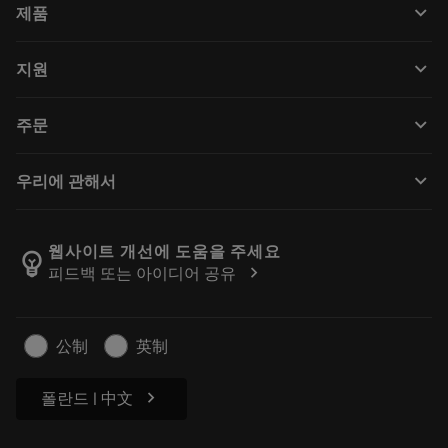
keyboard_arrow_down
제품
全部刀具
keyboard_arrow_down
지원
所有软件
客户服务
回收
keyboard_arrow_down
주문
分销商和专业人士
翻新
如何购买
指南与教程
Tailor Made
keyboard_arrow_down
우리에 관해서
订购
计算器和应用程序
关于Sandvik Coromant
返回
产品目录和手册
Manufacturing Wellness
跟踪订单
웹사이트 개선에 도움을 주세요
emoji_objects
chevron_right
피드백 또는 아이디어 공유
职业发展
生成报价单
可持续业务
文章
公制
英制
供新闻媒体使用
chevron_right
폴란드 | 中文