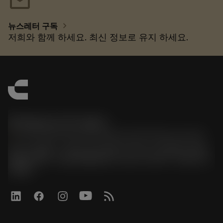
mail
chevron_right
뉴스레터 구독
저희와 함께 하세요. 최신 정보로 유지 하세요.
한국샌드빅 주식회사
phone
070-4784-4014 (Provide Korean/Chinese service)
경기도 광명시 소하로 190, B동 1317호, 1318호(소하동,
광명G타워) / 사업자등록번호: 116-81-15957 / 대표이사:
박준형