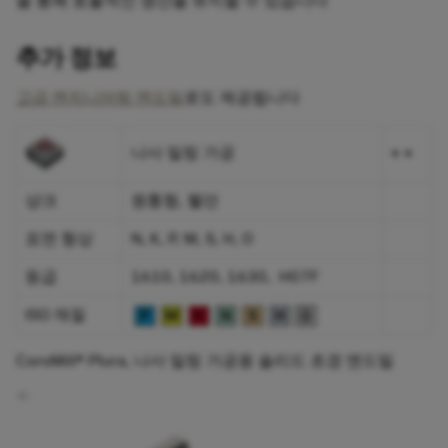
을 통해 효율적인 생산을 유지할 수 있습니다
추가 정보
고급 엔지니어링 엔드밀
로도 제공됩니다
나사 밀링 가공
+ +
샹크
원통형, 웰던
표면 형상
N, K, P, M, S, H, O
등급
1610, 1620, 1630, H07F
ISO 재질
CoroMill® Plura, 나사 밀링 가공용 솔리드 초경 엔드밀