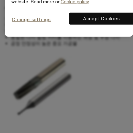
website. Read more on
Cookie policy
사용 시기
Accept Cookies
1.25mm(0.049인치)의 나사 직경을 위해 설계
Change settings
입구 및 출구 각진 표면의 나사 가공
막힌 홀 및 관통 홀
동일한 나사 밀링 커터를 사용하는 좌승 및 우승 나사
공정 안정성이 높은 중요 가공물