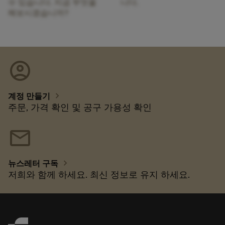
수 있습니다. 지금 무엇을
니다.
해보시겠습니까?
account_circle
chevron_right
계정 만들기
주문, 가격 확인 및 공구 가용성 확인
mail
chevron_right
뉴스레터 구독
저희와 함께 하세요. 최신 정보로 유지 하세요.