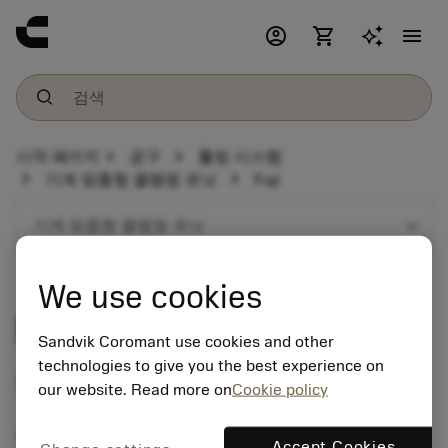
account_circle
shopping_cart
menu
chevron_right
chevron_right
시작 페이지
공구
툴링 시스템
chevron_right
chevron_right
기계 맞춤형 클램핑 유닛
Fuji
expand_more
기계 맞춤형 클램핑 유닛
We use cookies
Fuji
Sandvik Coromant use cookies and other
technologies to give you the best experience on
Tool holder programme
our website. Read more on
Cookie policy
Turning centre with milling option
Accept Cookies