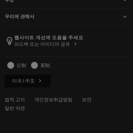
주문
유통업체 및 전문업체
재연마
구매 방법
가이드 및 튜토리얼
Tailor Made
keyboard_arrow_down
우리에 관해서
주문
계산기 및 앱
Sandvik Coromant 소개
돌아가기
카탈로그 및 핸드북
Manufacturing Wellness
주문 추적하기
웹사이트 개선에 도움을 주세요
emoji_objects
chevron_right
피드백 또는 아이디어 공유
경력
견적을 작성하세요
지속 가능한 비즈니스
기사
公制
英制
프레스용
chevron_right
미국 | 中文
법적 고지
개인정보취급방침
보안
일반 약관