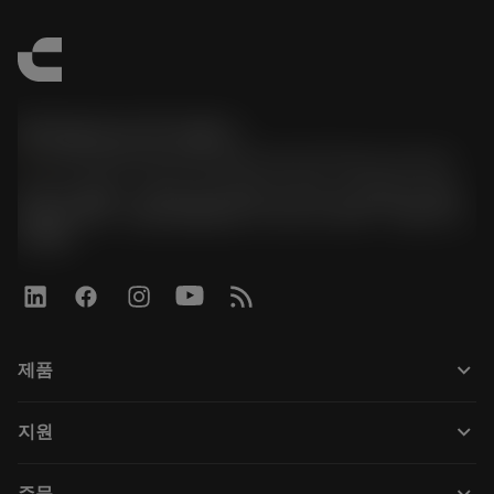
한국샌드빅 주식회사
phone
070-4784-4014 (Provide Korean/Chinese service)
경기도 광명시 소하로 190, B동 1317호, 1318호(소하동,
광명G타워) / 사업자등록번호: 116-81-15957 / 대표이사:
박준형
keyboard_arrow_down
제품
전체 공구
keyboard_arrow_down
지원
모든 소프트웨어
고객 서비스
재활용
keyboard_arrow_down