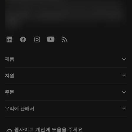
phone
070-4784-4014 (Provide Korean/Chinese service)
경기도 광명시 소하로 190, B동 1317호, 1318호(소하동,
광명G타워) / 사업자등록번호: 116-81-15957 / 대표이사:
박준형
keyboard_arrow_down
제품
전체 공구
keyboard_arrow_down
지원
모든 소프트웨어
고객 서비스
재활용
keyboard_arrow_down
주문
유통업체 및 전문업체
재연마
구매 방법
가이드 및 튜토리얼
Tailor Made
keyboard_arrow_down
우리에 관해서
주문
계산기 및 앱
Sandvik Coromant 소개
돌아가기
카탈로그 및 핸드북
Manufacturing Wellness
주문 추적하기
웹사이트 개선에 도움을 주세요