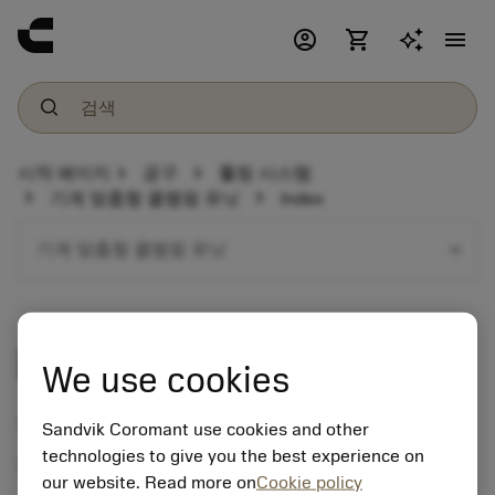
account_circle
shopping_cart
menu
chevron_right
chevron_right
시작 페이지
공구
툴링 시스템
chevron_right
chevron_right
기계 맞춤형 클램핑 유닛
Index
expand_more
기계 맞춤형 클램핑 유닛
Index
We use cookies
Tool holder programme
Sandvik Coromant use cookies and other
technologies to give you the best experience on
Turning centre with milling option
our website. Read more on
Cookie policy