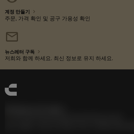
chevron_right
계정 만들기
주문, 가격 확인 및 공구 가용성 확인
mail
chevron_right
뉴스레터 구독
저희와 함께 하세요. 최신 정보로 유지 하세요.
한국샌드빅 주식회사
phone
070-4784-4014 (Provide Korean/Chinese service)
경기도 광명시 소하로 190, B동 1317호, 1318호(소하동, 광