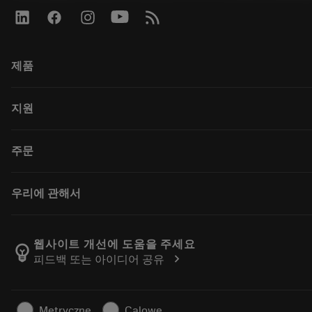
제품
전체 공구
지원
모든 소프트웨어
재활용
고객 서비스
주문
재연마
유통업체 및 전문업체
Tailor Made
가이드 및 튜토리얼
구매 방법
우리에 관해서
계산기 및 앱
주문
카탈로그 및 핸드북
돌아가기
Sandvik Coromant 소개
주문 추적하기
Manufacturing Wellness
웹사이트 개선에 도움을 주세요
emoji_objects
chevron_right
피드백 또는 아이디어 공유
견적을 작성하세요
경력
지속 가능한 비즈니스
기사
Metryczne
Calowe