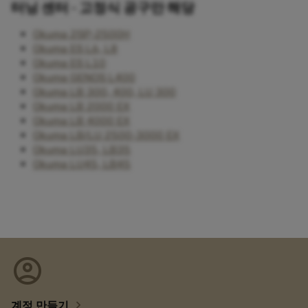
터닝 센터 - 고정식 공구만 해당
Okuma 2SP-2500H
Okuma ES L6, L8
Okuma ES L10
Okuma GENOS L400
Okuma LB 300, 400, LU 300
Okuma LB 2000 EX
Okuma LB 4000 EX
Okuma LB/LU 2500-3000 EX
Okuma LU35, LB35
Okuma LU45, LB45
account_circle
chevron_right
계정 만들기