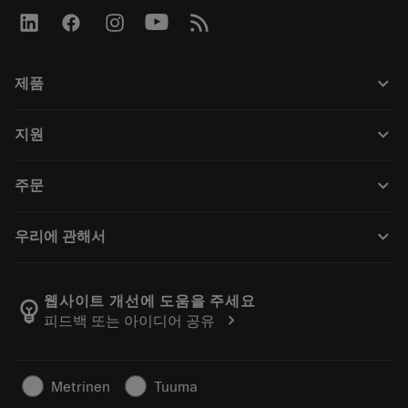
keyboard_arrow_down
제품
Tüm araçlar
keyboard_arrow_down
지원
Tüm yazılımlar
Müşteri hizmetleri
Geri Dönüşüm
keyboard_arrow_down
주문
Distribütörler ve uzmanlar
Rekondisyonlama
Nasıl satın alınır
Kılavuzlar ve eğitimler
Tailor Made
keyboard_arrow_down
우리에 관해서
Sipariş
Hesap makineleri ve uygulamalar
Sandvik Coromant hakkında
Geri dön
Kataloglar ve el kitapları
Manufacturing Wellness
Siparişinizi takip edin
웹사이트 개선에 도움을 주세요
emoji_objects
chevron_right
피드백 또는 아이디어 공유
Kariyer
Fiyat teklifi oluşturun
Sürdürülebilir iş modeli
Makaleler
Metrinen
Tuuma
Basın için