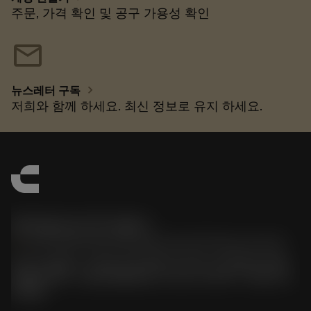
주문, 가격 확인 및 공구 가용성 확인
mail
chevron_right
뉴스레터 구독
저희와 함께 하세요. 최신 정보로 유지 하세요.
한국샌드빅 주식회사
phone
070-4784-4014 (Provide Korean/Chinese service)
경기도 광명시 소하로 190, B동 1317호, 1318호(소하동,
광명G타워) / 사업자등록번호: 116-81-15957 / 대표이사:
박준형