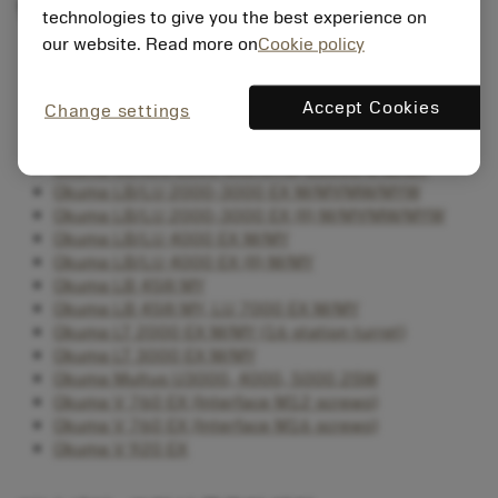
밀링 옵션이 있는 터닝 센터
technologies to give you the best experience on
our website. Read more on
Cookie policy
Okuma 2SP-150 H/HM
Okuma 2SP-250 H/HM
Okuma 2SP-V60 / V60R
Accept Cookies
Change settings
Okuma 2SP-V80 / V80R
Okuma GENOS L300 MW/MYW
Okuma GENOS L300 MW/MYW, L3000-e M/MY
Okuma LB/LU 2000-3000 EX M/MY/MW/MYW
Okuma LB/LU 2000-3000 EX (II) M/MY/MW/MYW
Okuma LB/LU 4000 EX M/MY
Okuma LB/LU 4000 EX (II) M/MY
Okuma LB 45III MY
Okuma LB 45III MY, LU 7000 EX M/MY
Okuma LT 2000 EX M/MY (16 station turret)
Okuma LT 3000 EX M/MY
Okuma Multus U3000, 4000, 5000 2SW
Okuma V 760 EX (Interface M12 screws)
Okuma V 760 EX (Interface M16 screws)
Okuma V 920 EX