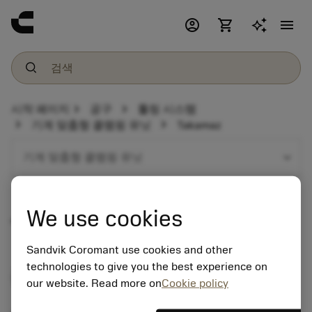
account_circle
shopping_cart
menu
chevron_right
chevron_right
시작 페이지
공구
툴링 시스템
chevron_right
chevron_right
기계 맞춤형 클램핑 유닛
Takamaz
expand_more
기계 맞춤형 클램핑 유닛
We use cookies
Takamaz
Sandvik Coromant use cookies and other
technologies to give you the best experience on
공구 홀더 제품군
our website. Read more on
Cookie policy