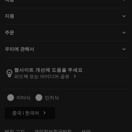
전체 공구
keyboard_arrow_down
지원
모든 소프트웨어
고객 서비스
재활용
keyboard_arrow_down
주문
유통업체 및 전문업체
재연마
구매 방법
가이드 및 튜토리얼
Tailor Made
keyboard_arrow_down
우리에 관해서
주문
계산기 및 앱
Sandvik Coromant 소개
돌아가기
카탈로그 및 핸드북
Manufacturing Wellness
주문 추적하기
웹사이트 개선에 도움을 주세요
emoji_objects
chevron_right
피드백 또는 아이디어 공유
경력
견적을 작성하세요
지속 가능한 비즈니스
기사
미터식
인치식
프레스용
chevron_right
중국 | 한국어
법적 고지
개인정보취급방침
보안