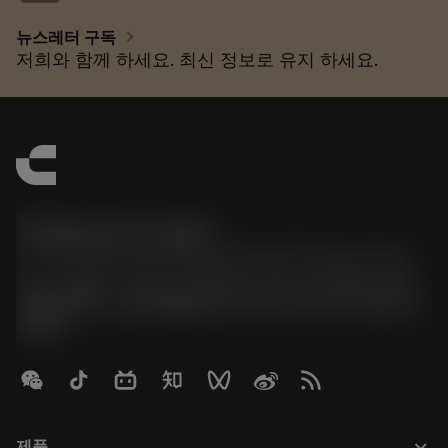
chevron_right
뉴스레터 구독
저희와 함께 하세요. 최신 정보로 유지 하세요.
한국샌드빅 주식회사
phone
070-4784-4014 (Provide Korean/Chinese service)
경기도 광명시 소하로 190, B동 1317호, 1318호(소하동,
광명G타워) / 사업자등록번호: 116-81-15957 / 대표이사:
박준형
keyboard_arrow_down
제품