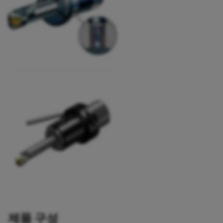
이제
sandvik.coromant
.cn 다시 이동됩니
다.
취소
동의 »
제품 구성