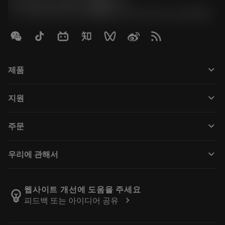
Contact Center 客服中心
phone
+86 800-820-2623(座机)/+86 400-820-2623(手机)
keyboard_arrow_down
제품
전체 공구
keyboard_arrow_down
지원
모든 소프트웨어
고객 서비스
재활용
keyboard_arrow_down
주문
유통업체 및 전문업체
재연마
구매 방법
가이드 및 튜토리얼
Tailor Made
keyboard_arrow_down
우리에 관해서
주문
계산기 및 앱
Sandvik Coromant 소개
돌아가기
카탈로그 및 핸드북
Manufacturing Wellness
주문 추적하기
웹사이트 개선에 도움을 주세요
emoji_objects
chevron_right
피드백 또는 아이디어 공유
경력
견적을 작성하세요
지속 가능한 비즈니스