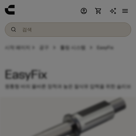
account_circle
shopping_cart
menu
chevron_right
chevron_right
chevron_right
시작 페이지
공구
툴링 시스템
EasyFix
EasyFix
원통형 바의 올바른 장착과 높은 절삭유 압력을 위한 슬리브