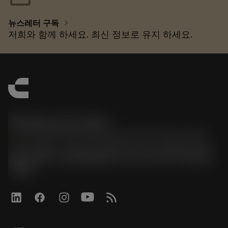
chevron_right
뉴스레터 구독
저희와 함께 하세요. 최신 정보로 유지 하세요.
한국샌드빅 주식회사
phone
070-4784-4014 (Provide Korean/Chinese service)
경기도 광명시 소하로 190, B동 1317호, 1318호(소하동,
광명G타워) / 사업자등록번호: 116-81-15957 / 대표이사:
박준형