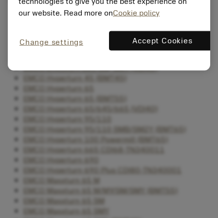
technologies to give you the best experience on
our website. Read more on
Cookie policy
EMCO Emcoturn E45 M, MY
EMCO Emcoturn E45 SM, SMY
EMCO Emcoturn E65 M, MY
Accept Cookies
Change settings
EMCO Emcoturn E65 M, MY (VDI40)
EMCO Emcoturn E65 SM, SMY
EMCO Emcoturn E65 SM, SMY (VDI40)
EMCO Hyperturn 45 (BMT45)
EMCO Hyperturn 65
EMCO Hyperturn 65 (BMT55)
EMCO Hyperturn 65/645/665 (VDI40)
EMCO Hyperturn 95/110
EMCO Hyperturn 95/110 SMB/SM2Y (BMT65)
EMCO Hyperturn 100 Powermill (BMT65)
EMCO Hyperturn 665 CDI68-TN340011
EMCO Hyperturn 690
EMCO Hyperturn 690 Plus CDI80-TN340001
EMCO Maxxturn 65 M
EMCO Maxxturn 65 M/MY/SM/SMY (BMT55)
EMCO Maxxturn 65 SM
EMCO Maxxturn 65 SMY