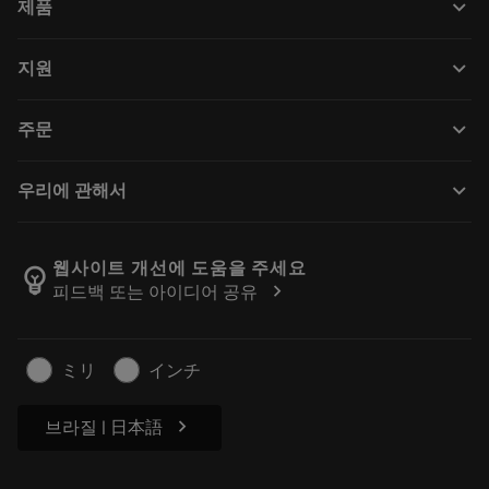
keyboard_arrow_down
제품
전체 공구
keyboard_arrow_down
지원
모든 소프트웨어
고객 서비스
재활용
keyboard_arrow_down
주문
유통업체 및 전문업체
재연마
구매 방법
가이드 및 튜토리얼
Tailor Made
keyboard_arrow_down
우리에 관해서
주문
계산기 및 앱
Sandvik Coromant 소개
돌아가기
카탈로그 및 핸드북
Manufacturing Wellness
주문 추적하기
웹사이트 개선에 도움을 주세요
emoji_objects
chevron_right
피드백 또는 아이디어 공유
경력
견적을 작성하세요
지속 가능한 비즈니스
기사
ミリ
インチ
프레스용
chevron_right
브라질 | 日本語