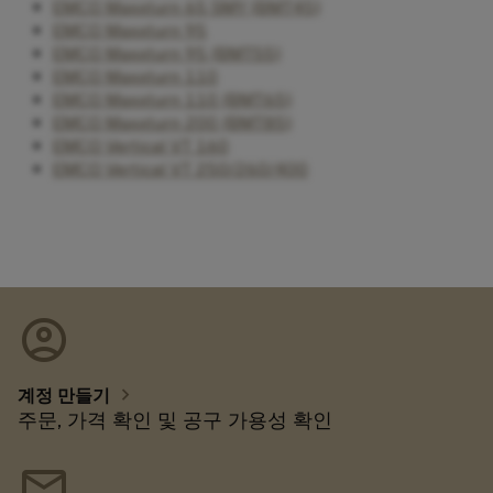
EMCO Maxxturn 65 SMY (BMT45)
EMCO Maxxturn 95
EMCO Maxxturn 95 (BMT55)
EMCO Maxxturn 110
EMCO Maxxturn 110 (BMT65)
EMCO Maxxturn 200 (BMT85)
EMCO Vertical VT 160
EMCO Vertical VT 250/260/400
account_circle
chevron_right
계정 만들기
주문, 가격 확인 및 공구 가용성 확인
mail