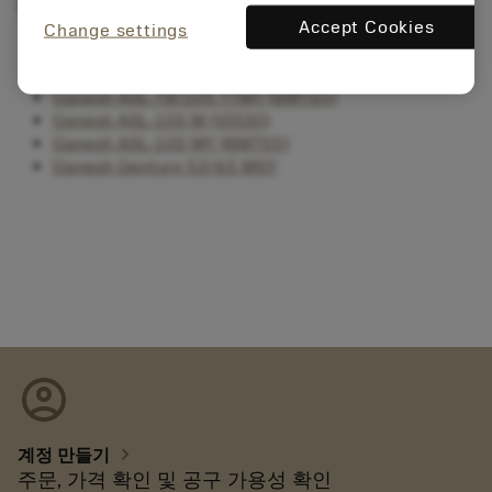
밀링 옵션이 있는 터닝 센터
Accept Cookies
Change settings
Ganesh ASL-8/10/78 M(S)Y, ASL-52 TTMY (BMT40)
Ganesh ASL-15 MY (BMT65)
Ganesh ASL-78/105 TTMY (BMT65)
Ganesh ASL-100 M (VDI30)
Ganesh ASL-100 MY (BMT55)
Ganesh Genturn 52/65 MSY
account_circle
chevron_right
계정 만들기
주문, 가격 확인 및 공구 가용성 확인