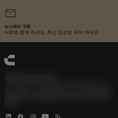
mail
chevron_right
뉴스레터 구독
저희와 함께 하세요. 최신 정보로 유지 하세요.
한국샌드빅 주식회사
phone
070-4784-4014 (Provide Korean/Chinese service)
경기도 광명시 소하로 190, B동 1317호, 1318호(소하동,
광명G타워) / 사업자등록번호: 116-81-15957 / 대표이사:
박준형