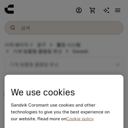
account_circle
shopping_cart
menu
chevron_right
chevron_right
시작 페이지
공구
툴링 시스템
chevron_right
chevron_right
기계 맞춤형 클램핑 유닛
Ganesh
expand_more
기계 맞춤형 클램핑 유닛
We use cookies
Ganesh
Sandvik Coromant use cookies and other
technologies to give you the best experience on
공구 홀더 제품군
our website. Read more on
Cookie policy