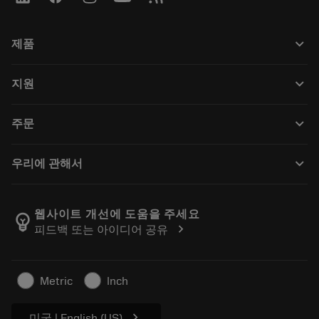
keyboard_arrow_down
제품
All tools
keyboard_arrow_down
지원
All software
Customer service
재활용
keyboard_arrow_down
주문
Distributors and specialists
재처리
How to buy
Guides and tutorials
Tailor Made
keyboard_arrow_down
우리에 관해서
Order
Calculators and apps
About Sandvik Coromant
Return
Catalogues and handbooks
Manufacturing wellness
Track your order
웹사이트 개선에 도움을 주세요
emoji_objects
chevron_right
피드백 또는 아이디어 공유
Career
Make a quotation
Sustainable business
기사
Metric
Inch
For press
chevron_right
미국 | English (US)