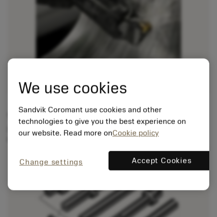
We use cookies
Sandvik Coromant use cookies and other
생산성 향상
technologies to give you the best experience on
Silent Tools™를 사용하면 짧은 보링 바의 경우 생산성이 최
our website. Read more on
Cookie policy
대 50%, 오버행 길이가 긴 경우 최대 400% 향상됩니다.
Accept Cookies
Change settings