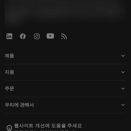
070-4784-4014 (Provide Korean/Chinese service)
경기도 광명시 소하로 190, B동 1317호, 1318호(소하동,
광명G타워) / 사업자등록번호: 116-81-15957 / 대표이사:
박준형
keyboard_arrow_down
제품
Összes szerszám
keyboard_arrow_down
지원
Az összes szoftver
Ügyfélszolgálat
Újrahasznosítás
keyboard_arrow_down
주문
Forgalmazók és szakemberek
Felújítás
Hogyan vásárolhatok?
Útmutatók és oktatóanyagok
Tailor Made
keyboard_arrow_down
우리에 관해서
Megrendelés
Kalkulátorok és alkalmazások
A Sandvik Coromantról
Vissza
Katalógusok és kézikönyvek
Manufacturing Wellness
Rendelés nyomon követése
웹사이트 개선에 도움을 주세요
emoji_objects