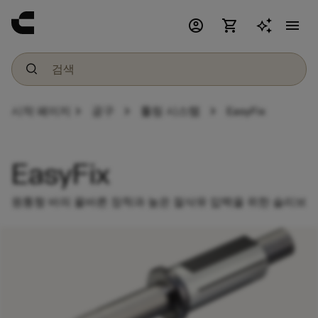
account_circle
shopping_cart
menu
chevron_right
chevron_right
chevron_right
시작 페이지
공구
툴링 시스템
EasyFix
EasyFix
원통형 바의 올바른 장착과 높은 절삭유 압력을 위한 슬리브