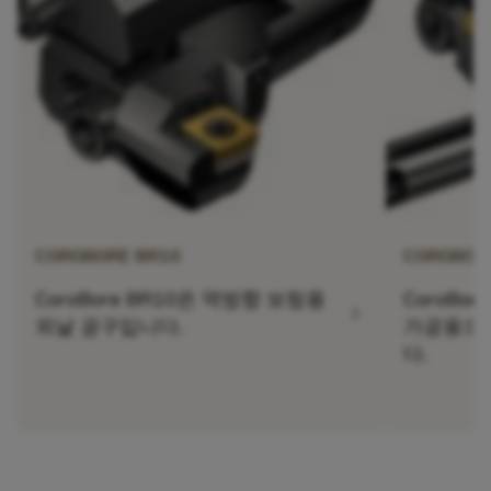
COROBORE BR10
COROBOR
CoroBore BR10은 역방향 보링용
CoroBo
chevron_right
외날 공구입니다.
가공용으로
다.