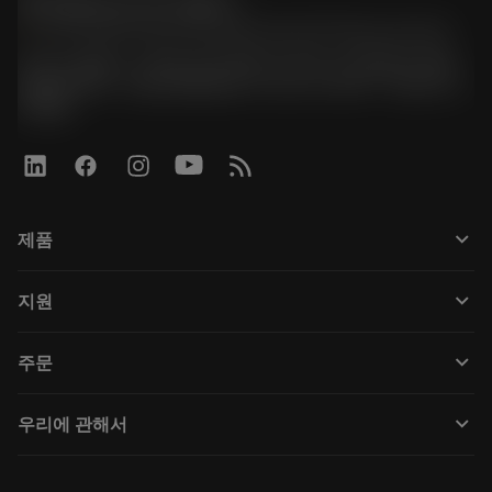
한국샌드빅 주식회사
phone
070-4784-4014 (Provide Korean/Chinese service)
경기도 광명시 소하로 190, B동 1317호, 1318호(소하동,
광명G타워) / 사업자등록번호: 116-81-15957 / 대표이사:
박준형
keyboard_arrow_down
제품
Todas las herramientas
keyboard_arrow_down
지원
Todo el software
Servicio de atención al cliente
Reciclaje
keyboard_arrow_down
주문
Distribuidores y especialistas
Reacondicionamiento
Cómo comprar
Guías y tutoriales
Tailor Made
keyboard_arrow_down
우리에 관해서
Orden
Calculadoras y apps
Acerca de Sandvik Coromant
Volver
Catálogos y manuales