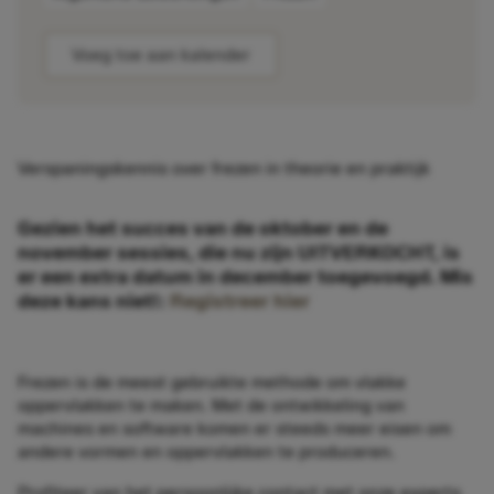
Voeg toe aan kalender
Verspaningskennis over frezen in theorie en praktijk
Gezien het succes van de oktober en de
november sessies, die nu zijn UITVERKOCHT, is
er een extra datum in december toegevoegd. Mis
deze kans niet!:
Registreer hier
Frezen is de meest gebruikte methode om vlakke
oppervlakken te maken. Met de ontwikkeling van
machines en software komen er steeds meer eisen om
andere vormen en oppervlakken te produceren.
Profiteer van het persoonlijke contact met onze experts