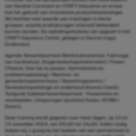
van Sandvik Coromant en CRAFT-Education en ervaar
live het gebruik van innovatieve productietechnologie.
Wij hechten veel waarde aan trainingen in kleine
groepen, waarbij praktijkvragen intensief behandeld
kunnen worden. De opleidingsmodules zijn opgezet in het
CRAFT-Education Center, gelegen in Deurne (regio
Eindhoven).
Agenda: Bewerkbaarheid (Werkstukmateriaal, Fabricage
van hardmetaal, Snijgereedschapsmaterialen) / Frezen
(Theorie, Hoe toe te passen, Optimalisatie en
probleemoplossing) / Machine- en
gereedschapsinterfaces / Bewerkingscentra /
Gereedschapsslijtage en onderhoud (Kennis Check) -
Toolguide (tabblad bewerkbaarheid - Presentatie en
voorbeelden, Uitsparingen (pockets) frezen, HFSM) /
Demo's.
Deze training wordt gegeven over twee dagen, op 13 en
14 november 2024, van 09u30 tot 16u30. Indien nodig,
helpen wij u graag bij het boeken van een partnerhotel in