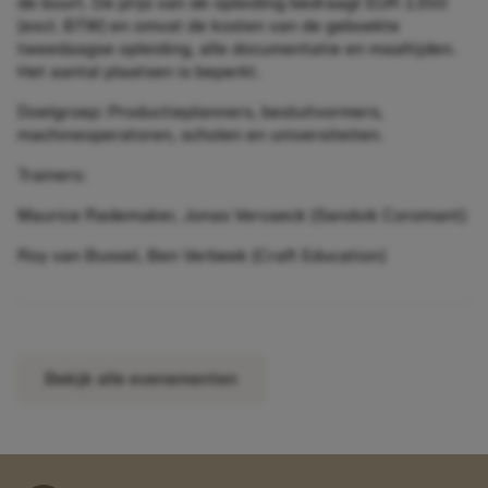
de buurt. De prijs van de opleiding bedraagt EUR 1350
(excl. BTW) en omvat de kosten van de geboekte
tweedaagse opleiding, alle documentatie en maaltijden.
Het aantal plaatsen is beperkt.
Doelgroep: Productieplanners, besluitvormers,
machineoperatoren, scholen en universiteiten.
Trainers:
Maurice Rademaker, Jonas Vervaeck (Sandvik Coromant)
Roy van Bussel, Ben Verbeek (Craft Education)
Bekijk alle evenementen