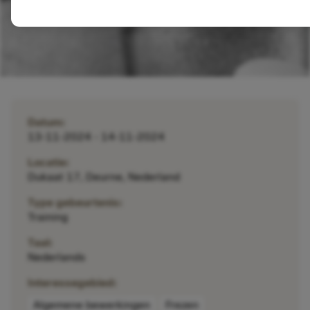
Datum:
13-11-2024 - 14-11-2024
Locatie:
Dukaat 17, Deurne, Nederland
Type gebeurtenis:
Training
Taal:
Nederlands
Interessegebied:
Algemene bewerkingen
Frezen