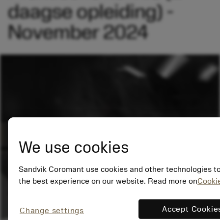
daagse opleiding) -
November 2024
We use cookies
Sandvik Coromant use cookies and other technologies to
the best experience on our website. Read more on
Cookie
Accept Cookie
Change settings