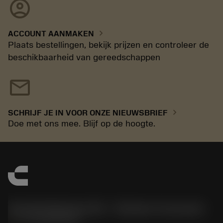
account_circle
chevron_right
ACCOUNT AANMAKEN
Plaats bestellingen, bekijk prijzen en controleer de
beschikbaarheid van gereedschappen
mail
chevron_right
SCHRIJF JE IN VOOR ONZE NIEUWSBRIEF
Doe met ons mee. Blijf op de hoogte.
Sandvik Benelux B.V. - Division Coromant
phone
+31108080280