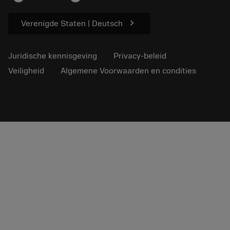
Voor de pers
chevron_right
Verenigde Staten | Deutsch
Juridische kennisgeving
Privacy-beleid
Veiligheid
Algemene Voorwaarden en condities