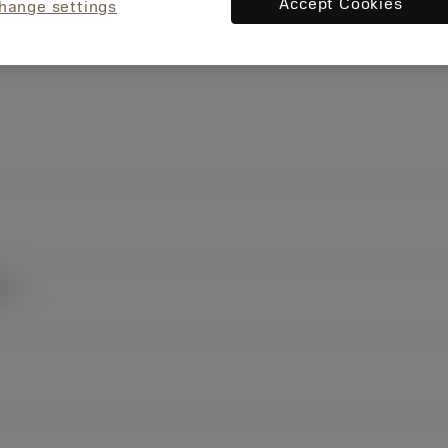
Accept Cookies
hange settings
R)