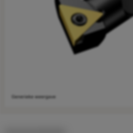
Generieke weergave
Technische illustraties