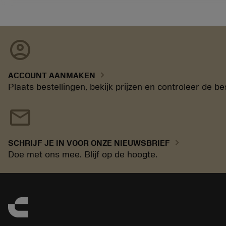
account_circle
chevron_right
ACCOUNT AANMAKEN
Plaats bestellingen, bekijk prijzen en controleer de
mail
chevron_right
SCHRIJF JE IN VOOR ONZE NIEUWSBRIEF
Doe met ons mee. Blijf op de hoogte.