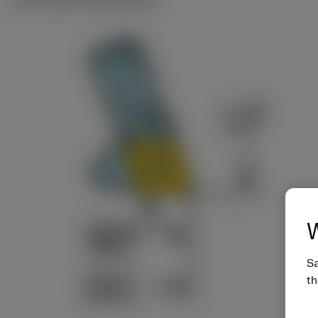
W
Sa
th