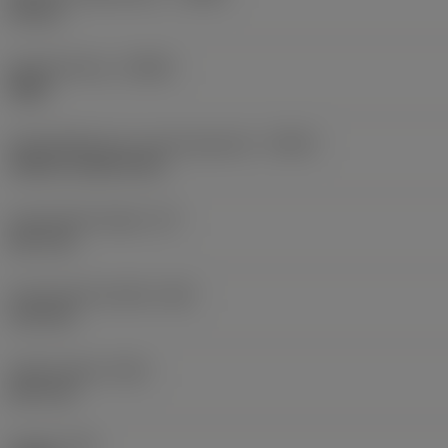
49 mm
Spoedrichting
(HAND)
Right
Koelmiddelinvoer uitvoeringscode
(CNSC)
without coolant entry
Functionele lengte
(LF)
28,7 mm
Functionele breedte
(WF)
13,9 mm
Totale lengte
(OAL)
28,7 mm
Koppel
(TQ)