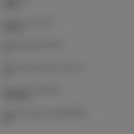
0,9 Nm
Gewicht van item
(WT)
0,032 kg
Wisselplaatzitting
(SSC_M)
11
Wisselplaatzitting code inch
(SSC_N)
1/4
Release date
(ValFrom20)
14-08-2000
Introductie vrijgave id
(RELEASEPACK)
00.2