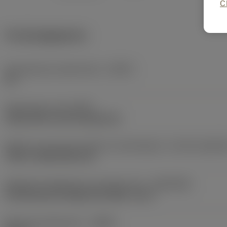
C
Productgegevens
Gereedschap snijkanthoek
(KAPR)
92 °
Opspantype code
(MTP)
clamp with screw through hole
Deel2 van snij-item interface-aanduidingen
(CUTINT_MASTE
TCMT 110304 (RE<0.4)
Adaptieve koppeling aan machine kant
(ADINTMS)
Fine Boring Cartridge (391.38A) -size 2
Minimale gatdiameter
(DMIN)