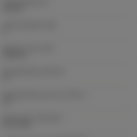
Wisselplaatdikte
(S)
6,35 mm
Hoofd vrijloophoek
(AN)
0 °
Gewicht van item
(WT)
0,0262 kg
Wisselplaatzitting
(SSC_M)
19
Wisselplaatzitting code inch
(SSC_N)
3/4
Release date
(ValFrom20)
02-11-1992