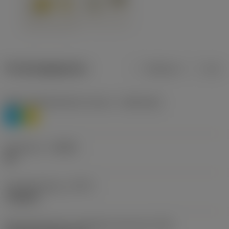
Productgegevens
Metrisch
Inch
Materiaalklassificatie niveau 1
(TMC1ISO)
P
M
Geometrie
(CBMD)
HR
Type bewerking
(CTPT)
roughing
Montagestijlcode wisselplaat (metrisch)
(IFS)