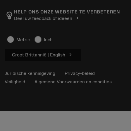
Over Sandvik Coromant
Retour
Catalogi en handboeken
Manufacturing wellness
Volg uw bestelling
HELP ONS ONZE WEBSITE TE VERBETEREN
emoji_objects
chevron_right
Deel uw feedback of ideeën
Loopbaan
Vraag een offerte aan
Duurzaam ondernemen
Artikelen
Metric
Inch
Voor de pers
chevron_right
Groot Brittannië | English
Juridische kennisgeving
Privacy-beleid
Veiligheid
Algemene Voorwaarden en condities