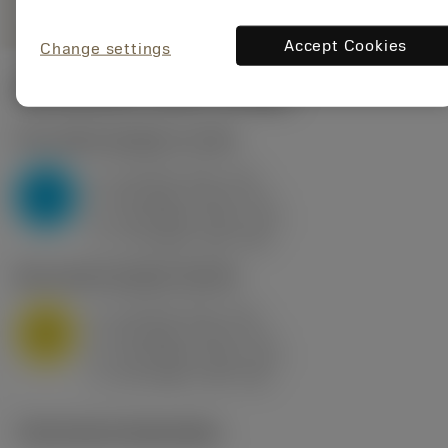
Accept Cookies
Change settings
Startwaarden
(KAPR
95 deg
)
P2.1.Z.AN
,
Hardheid: 175 HB
a
10 mm (2.4 - 13)
p
P
f
0.8 mm/r (0.5 - 1.1)
n
h
0.8 mm/r (0.5 - 1.1)
ex
v
75 m/min (95 - 60)
c
M1.0.Z.AQ
,
Hardheid: 200 HB
a
10 mm (2.4 - 13)
p
M
f
0.8 mm/r (0.5 - 1.1)
n
h
0.8 mm/r (0.5 - 1.1)
ex
v
65 m/min (90 - 50)
c
Technische illustraties