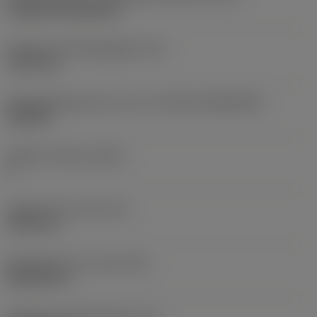
Cylindrical fixing hole
Diameter bevestigingsgat
(D1)
7,925 mm
Wisselplaatgrootte en vorm
(CUTINT_SIZESHAPE)
CN1906
Snijkant telling
(CEDC)
2
Ingeschreven cirkel
(IC)
19,05 mm
Wisselplaat vorm code
(SC)
Rhombic 80
Effectieve snijkantlengte
(LE)