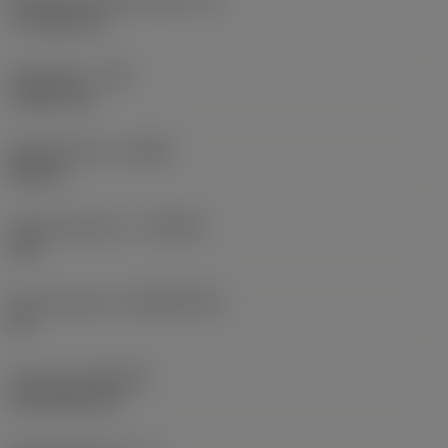
17,7439 mm
Hoekradius
(RE)
1,5875 mm
Spoedrichting
(HAND)
Neutral
Hardmetaalsoort
(GRADE)
235
Basismateriaal
(SUBSTRATE)
HC
Coating
(COATING)
CVD TiCN+TiN