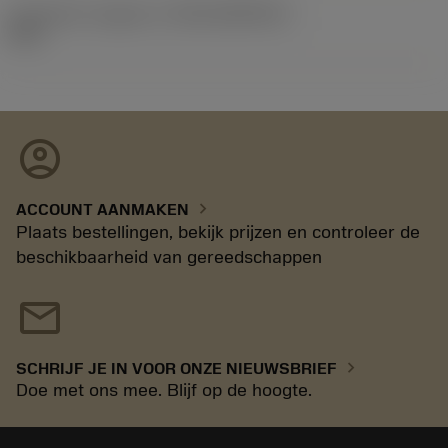
Introductie vrijgave id
(RELEASEPACK)
92.3
account_circle
chevron_right
ACCOUNT AANMAKEN
Plaats bestellingen, bekijk prijzen en controleer de
beschikbaarheid van gereedschappen
mail
chevron_right
SCHRIJF JE IN VOOR ONZE NIEUWSBRIEF
Doe met ons mee. Blijf op de hoogte.