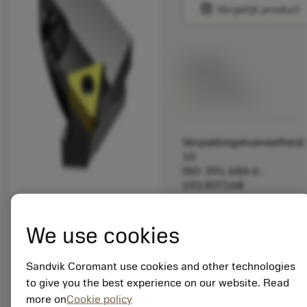
balance
Vergelijk product
Lijstprijs:
33.70 EUR
Beschikbaar
Verpakkingshoeveelheid:
10
ISO: 391.68A-6-
10130T16B
Materiaal-ID:
5725824
We use cookies
EAN: 10621144
ANSI: CNMM 644-HR
235
Sandvik Coromant use cookies and other technologies
to give you the best experience on our website. Read
Generieke
deployed_code
Toon 3D model
remove
add
more on
Cookie policy
weergave
shopping_cart
Voeg t