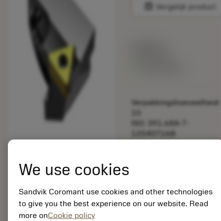
balance
Vergelijk product
Lijstprijs:
33.70 EUR
Beschikbaar
Verpakkingshoeveelheid:
10
ISO: 391.68A-7-
12540T16B
Materiaal-ID:
5725824
We use cookies
EAN: 10621144
ANSI: CNMM 644-HR
235
Sandvik Coromant use cookies and other technologies
to give you the best experience on our website. Read
Generieke
deployed_code
Toon 3D model
remove
add
more on
Cookie policy
weergave
shopping_cart
Voeg t