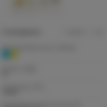
Productgegevens
Metrisch
Inch
Materiaalklassificatie niveau 1
(TMC1ISO)
P
M
Geometrie
(CBMD)
HR
Type bewerking
(CTPT)
roughing
Montagestijlcode wisselplaat (metrisch)
(IFS)