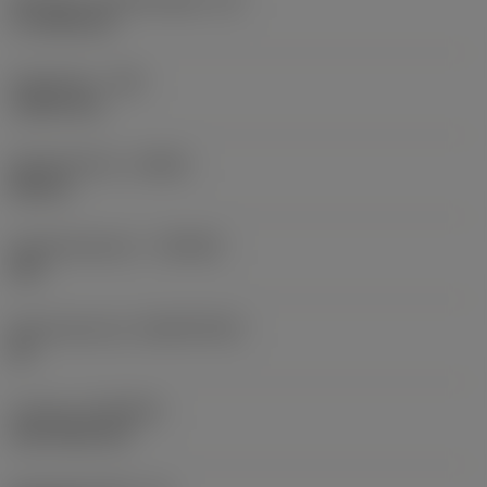
17,7439 mm
Hoekradius
(RE)
1,5875 mm
Spoedrichting
(HAND)
Neutral
Hardmetaalsoort
(GRADE)
235
Basismateriaal
(SUBSTRATE)
HC
Coating
(COATING)
CVD TiCN+TiN