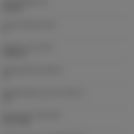
Wisselplaatdikte
(S)
6,35 mm
Hoofd vrijloophoek
(AN)
0 °
Gewicht van item
(WT)
0,0262 kg
Wisselplaatzitting
(SSC_M)
19
Wisselplaatzitting code inch
(SSC_N)
3/4
Release date
(ValFrom20)
02-11-1992