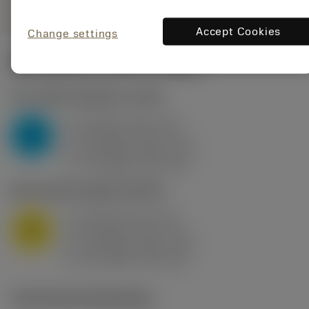
Accept Cookies
Change settings
Startwaarden
(KAPR
95 deg
)
P2.1.Z.AN
,
Hardheid: 175 HB
a
10 mm (2.4 - 13)
p
P
f
0.8 mm/r (0.5 - 1.1)
n
h
0.8 mm/r (0.5 - 1.1)
ex
v
75 m/min (95 - 60)
c
M1.0.Z.AQ
,
Hardheid: 200 HB
a
10 mm (2.4 - 13)
p
M
f
0.8 mm/r (0.5 - 1.1)
n
h
0.8 mm/r (0.5 - 1.1)
ex
v
65 m/min (90 - 50)
c
Technische illustraties