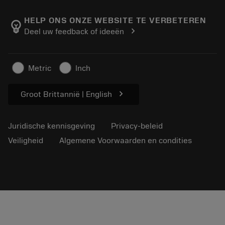
Over Sandvik Coromant
Retour
Catalogi en handboeken
Manufacturing wellness
Volg uw bestelling
HELP ONS ONZE WEBSITE TE VERBETEREN
emoji_objects
chevron_right
Deel uw feedback of ideeën
Loopbaan
Vraag een offerte aan
Duurzaam ondernemen
Artikelen
Metric
Inch
Voor de pers
chevron_right
Groot Brittannië | English
Juridische kennisgeving
Privacy-beleid
Veiligheid
Algemene Voorwaarden en condities