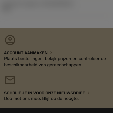
Introductie vrijgave id
(RELEASEPACK)
92.3
account_circle
chevron_right
ACCOUNT AANMAKEN
Plaats bestellingen, bekijk prijzen en controleer de
beschikbaarheid van gereedschappen
mail
chevron_right
SCHRIJF JE IN VOOR ONZE NIEUWSBRIEF
Doe met ons mee. Blijf op de hoogte.