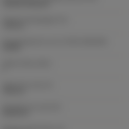
Cylindrical fixing hole
Diameter bevestigingsgat
(D1)
7,925 mm
Wisselplaatgrootte en vorm
(CUTINT_SIZESHAPE)
CN1906
Snijkant telling
(CEDC)
2
Ingeschreven cirkel
(IC)
19,05 mm
Wisselplaat vorm code
(SC)
Rhombic 80
Effectieve snijkantlengte
(LE)