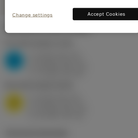
Accept Cookies
Change settings
Startwaarden
(KAPR
95 deg
)
P2.1.Z.AN
,
Hardheid: 175 HB
a
10 mm (2.4 - 13)
p
P
f
0.8 mm/r (0.5 - 1.1)
n
h
0.8 mm/r (0.5 - 1.1)
ex
v
75 m/min (95 - 60)
c
M1.0.Z.AQ
,
Hardheid: 200 HB
a
10 mm (2.4 - 13)
p
M
f
0.8 mm/r (0.5 - 1.1)
n
h
0.8 mm/r (0.5 - 1.1)
ex
v
65 m/min (90 - 50)
c
Technische illustraties