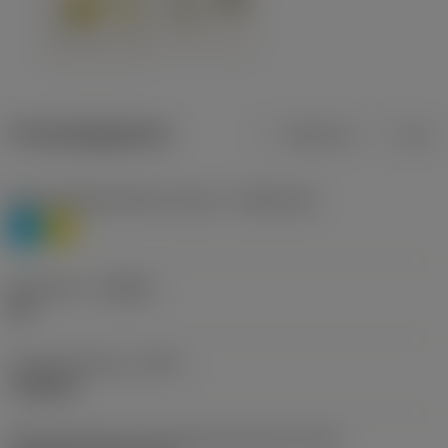
Productgegevens
Metrisch
Inch
Materiaalklassificatie niveau 1
(TMC1ISO)
P
M
Geometrie
(CBMD)
HR
Type bewerking
(CTPT)
roughing
Montagestijlcode wisselplaat (metrisch)
(IFS)