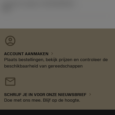
Introductie vrijgave id
(RELEASEPACK)
92.3
account_circle
chevron_right
ACCOUNT AANMAKEN
Plaats bestellingen, bekijk prijzen en controleer de
beschikbaarheid van gereedschappen
mail
chevron_right
SCHRIJF JE IN VOOR ONZE NIEUWSBRIEF
Doe met ons mee. Blijf op de hoogte.