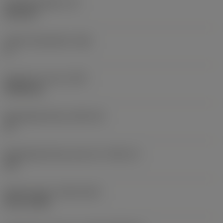
Wisselplaatdikte
(S)
6,35 mm
Hoofd vrijloophoek
(AN)
0 °
Gewicht van item
(WT)
0,0262 kg
Wisselplaatzitting
(SSC_M)
19
Wisselplaatzitting code inch
(SSC_N)
3/4
Release date
(ValFrom20)
02-11-1992