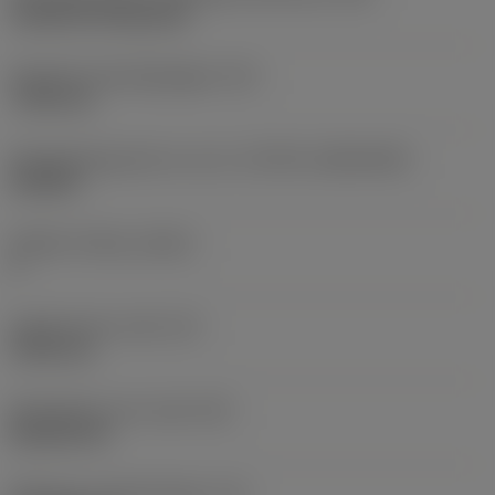
Cylindrical fixing hole
Diameter bevestigingsgat
(D1)
7,925 mm
Wisselplaatgrootte en vorm
(CUTINT_SIZESHAPE)
CN1906
Snijkant telling
(CEDC)
2
Ingeschreven cirkel
(IC)
19,05 mm
Wisselplaat vorm code
(SC)
Rhombic 80
Effectieve snijkantlengte
(LE)