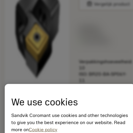
balance
Vergelijk product
Lijstprijs:
33.70 EUR
Beschikbaar
Verpakkingshoeveelheid:
10
ISO: BR20-BA-SP06Y-
11
Materiaal-ID:
5725824
We use cookies
EAN: 10621144
ANSI: CNMM 644-HR
235
Sandvik Coromant use cookies and other technologies
to give you the best experience on our website. Read
Generieke
deployed_code
Toon 3D model
remove
add
more on
Cookie policy
weergave
shopping_cart
Voeg t