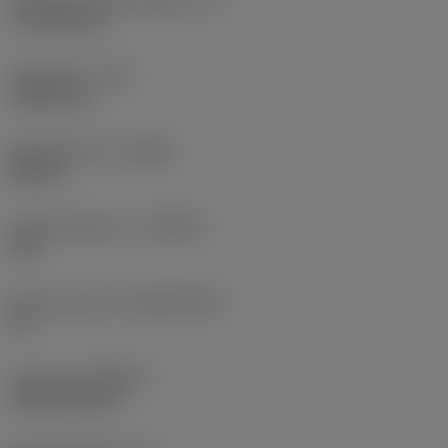
17,7439 mm
Hoekradius
(RE)
1,5875 mm
Spoedrichting
(HAND)
Neutral
Hardmetaalsoort
(GRADE)
235
Basismateriaal
(SUBSTRATE)
HC
Coating
(COATING)
CVD TiCN+TiN