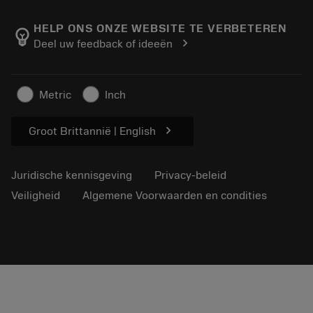
Over Sandvik Coromant
Retour
Catalogi en handboeken
Manufacturing wellness
Volg uw bestelling
HELP ONS ONZE WEBSITE TE VERBETEREN
emoji_objects
chevron_right
Deel uw feedback of ideeën
Loopbaan
Vraag een offerte aan
Duurzaam ondernemen
Artikelen
Metric
Inch
Voor de pers
chevron_right
Groot Brittannië | English
Juridische kennisgeving
Privacy-beleid
Veiligheid
Algemene Voorwaarden en condities