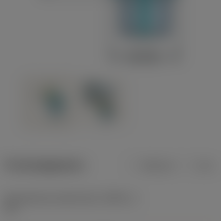
Productgegevens
Metrisch
Inch
Gereedschap snijkanthoek
(KAPR_1)
75 °