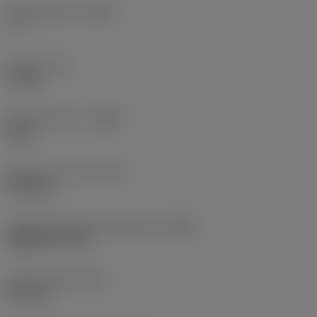
Hellingshoek
(LAMS)
-6 °
Koppel
(TQ)
17 Nm
Body materiaal
(BMC)
Staal
Gewicht van item
(WT)
5,025 kg
Hoofd wisselplaat identificatie
(MIID)
SNMG 25 07 24
Totale lengte
(OAL)
170 mm