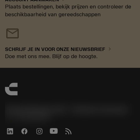
Plaats bestellingen, bekijk prijzen en controleer de
beschikbaarheid van gereedschappen
mail
chevron_right
SCHRIJF JE IN VOOR ONZE NIEUWSBRIEF
Doe met ons mee. Blijf op de hoogte.
Sandvik Benelux B.V. - Division Coromant
phone
+31108080280