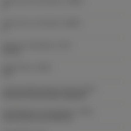
Body hoek aan werkstukkant
(BAWS)
0 °
Body hoek aan machinekant
(BAMS)
0 °
Maximale uitsteeklengte
(OHX)
110 mm
Spoedrichting
(HAND)
Left
Code koelmiddel uitgang-uitvoering
(CXSC)
decentral exit with nozzles, adjustable
Koelmiddelinvoer uitvoeringscode
(CNSC)
axial concentric and radial entry