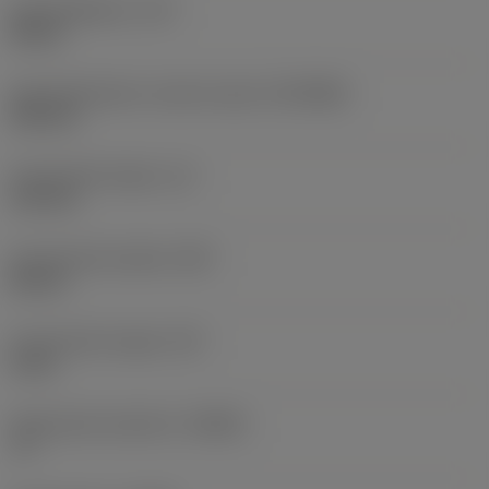
Koelmiddeldruk
(CP)
40 bar
Aansluitdiameter machine zijde
(DCONMS)
100 mm
Functionele lengte
(LF)
110 mm
Functionele breedte
(WF)
58 mm
Functionele hoogte
(HF)
0 mm
Spaanhoek loodrecht
(GAMO)
-6 °