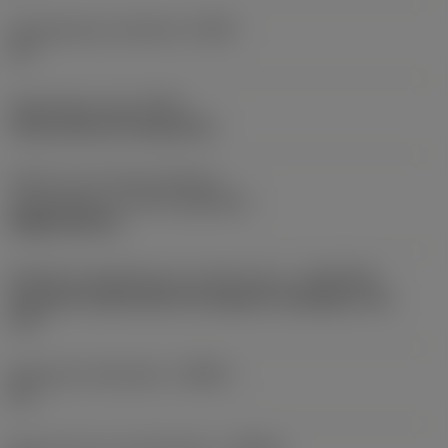
Gereedschap instelhoek
(PSIR)
15 °
Opspantype code
(MTP)
clamp with pin through hole
Deel2 van snij-item interface-
aanduidingen
(CUTINT_MASTER)
SNMG 250724
Adaptieve koppeling aan machine kant
(ADINTMS)
Coromant Capto (bolt and segment clamping) -size
C10
Maximale infreeshoek
(RMPX)
12 °