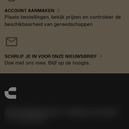
chevron_right
ACCOUNT AANMAKEN
Plaats bestellingen, bekijk prijzen en controleer de
beschikbaarheid van gereedschappen
mail
chevron_right
SCHRIJF JE IN VOOR ONZE NIEUWSBRIEF
Doe met ons mee. Blijf op de hoogte.
Sandvik Benelux B.V. - Division Coromant
phone
+31108080280