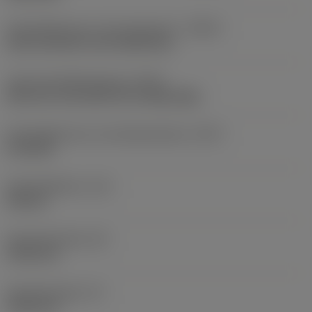
Koelmiddelinvoer uitvoeringscode
(CNSC)
axial concentric and radial entry
Type koelmiddeluitgang
(CXST)
both over and under the cutting edge
Koelmiddelinvoer schroefdraadmaat
(CNT)
G 1/8-28
Koelmiddeldruk
(CP)
150 bar
Schachtbreedte
(B)
19,05 mm
Schachthoogte
(H)
19,05 mm