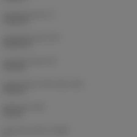
Functionele lengte
(LF)
110,28 mm
Functionele breedte
(WF)
20,6502 mm
Functionele hoogte
(HF)
19,05 mm
Hoofd onderkant offset lengte
(HBL)
41,28 mm
Bodybreedte
(WB)
10,2 mm
Spaanhoek loodrecht
(GAMO)
0 °