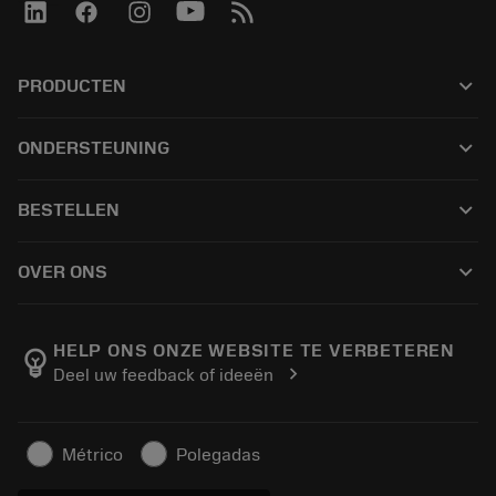
keyboard_arrow_down
PRODUCTEN
เครื่องมือทั้งหมด
keyboard_arrow_down
ONDERSTEUNING
ซอฟต์แวร์ทั้งหมด
ฝ่ายบริการลูกค้า
การรีไซเคิล
keyboard_arrow_down
BESTELLEN
ผู้จัดจำหน่ายและผู้เชี่ยวชาญ
การปรับสภาพใหม่
วิธีซื้อ
คู่มือและบทช่วยสอน
Tailor Made
keyboard_arrow_down
OVER ONS
สั่งซื้อ
เครื่องคิดเลขและแอป
เกี่ยวกับ Sandvik Coromant
ส่งคืน
แคตตาล็อกและคู่มืออ้างอิง
Manufacturing Wellness
ติดตามคำสั่งซื้อของคุณ
HELP ONS ONZE WEBSITE TE VERBETEREN
emoji_objects
chevron_right
Deel uw feedback of ideeën
อาชีพ
ทำใบเสนอราคา
ธุรกิจที่ยั่งยืน
บทความ
Métrico
Polegadas
สำหรับสื่อมวลชน