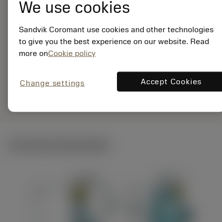
25-12XC
We use cookies
Materiaal-ID:
7960766
Sandvik Coromant use cookies and other technologies
EAN:
to give you the best experience on our website. Read
7323225520669
more on
Cookie policy
ANSI: QS-SRDCR-12-
25-12XC
Accept Cookies
Change settings
Specifieke
deployed_code
Toon 3D model
remove
add
vertegenwoordiging
shopping_cart
Voeg t
Technische illustraties