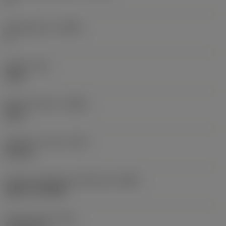
Hellingshoek
(LAMS)
0 °
Koppel
(TQ)
3 Nm
Body materiaal
(BMC)
Staal
Gewicht van item
(WT)
0,25 kg
Hoofd wisselplaat identificatie
(MIID)
RCMT 12 04 MP
Totale lengte
(OAL)