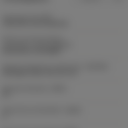
Opspantype code
(MTP)
clamp with screw through hole
Deel2 van snij-item interface-
aanduidingen
(CUTINT_MASTER)
Rail interface ( RC1204MP )
Adaptieve koppeling aan machine kant
(ADINTMS)
Rectangular shank -inch: 3/4 x 3/4
Maximale infreeshoek
(RMPX)
90 °
Body hoek aan werkstukkant
(BAWS)
0 °