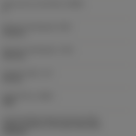
Body hoek aan machinekant
(BAMS)
0 °
Minimale uitsteeklengte
(OHN)
41,28 mm
Maximale uitsteeklengte
(OHX)
60,33 mm
Bruikbare lengte
(LU)
24,4 mm
Spoedrichting
(HAND)
Right
Code koelmiddel uitgang-uitvoering
(CXSC)
Axially concentric or off-center with nozzle,
adjustable