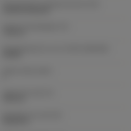
Montagestijlcode wisselplaat (metrisch)
(IFS)
Cylindrical fixing hole
Diameter bevestigingsgat
(D1)
7,925 mm
Wisselplaatgrootte en vorm
(CUTINT_SIZESHAPE)
CN1906
Snijkant telling
(CEDC)
2
Ingeschreven cirkel
(IC)
19,05 mm
Wisselplaat vorm code
(SC)
Rhombic 80