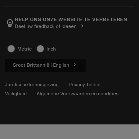
Bestelling
Rekenmachines en apps
Over Sandvik Coromant
Retour
Catalogi en handboeken
Manufacturing wellness
Volg uw bestelling
HELP ONS ONZE WEBSITE TE VERBETEREN
emoji_objects
chevron_right
Deel uw feedback of ideeën
Loopbaan
Vraag een offerte aan
Duurzaam ondernemen
Artikelen
Metric
Inch
Voor de pers
chevron_right
Groot Brittannië | English
Juridische kennisgeving
Privacy-beleid
Veiligheid
Algemene Voorwaarden en condities