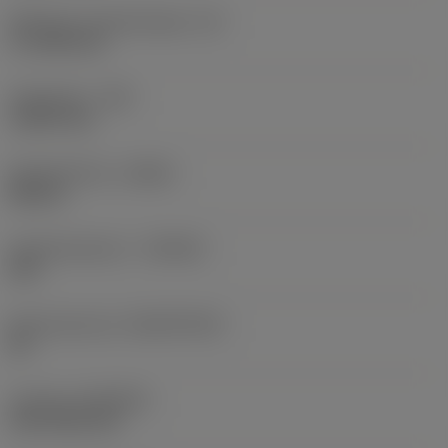
Effectieve snijkantlengte
(LE)
17,7439 mm
Hoekradius
(RE)
1,5875 mm
Spoedrichting
(HAND)
Neutral
Hardmetaalsoort
(GRADE)
235
Basismateriaal
(SUBSTRATE)
HC
Coating
(COATING)
CVD TiCN+TiN