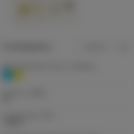
Productgegevens
Metrisch
Inch
Materiaalklassificatie niveau 1
(TMC1ISO)
P
M
Geometrie
(CBMD)
HR
Type bewerking
(CTPT)
roughing