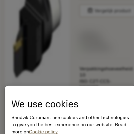
balance
Vergelijk product
Lijstprijs:
33.70 EUR
Beschikbaar
Verpakkingshoeveelheid:
10
ISO: C2T-CC5-
NG20BB
Materiaal-ID:
5725824
We use cookies
EAN: 10621144
ANSI: CNMM 644-HR
Sandvik Coromant use cookies and other technologies
235
to give you the best experience on our website. Read
Generieke
more on
Cookie policy