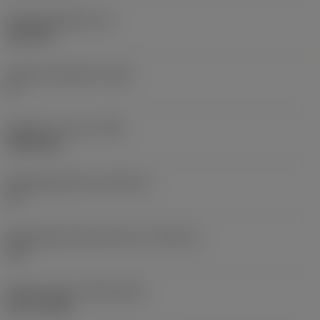
Wisselplaatdikte
(S)
6,35 mm
Hoofd vrijloophoek
(AN)
0 °
Gewicht van item
(WT)
0,0262 kg
Wisselplaatzitting
(SSC_M)
19
Wisselplaatzitting code inch
(SSC_N)
3/4
Release date
(ValFrom20)
02-11-1992