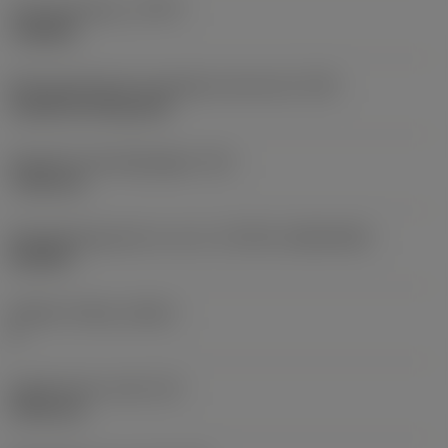
Type bewerking
(CTPT)
roughing
Montagestijlcode wisselplaat (metrisch)
(IFS)
Cylindrical fixing hole
Diameter bevestigingsgat
(D1)
7,925 mm
Wisselplaatgrootte en vorm
(CUTINT_SIZESHAPE)
CN1906
Snijkant telling
(CEDC)
2
Ingeschreven cirkel
(IC)
19,05 mm