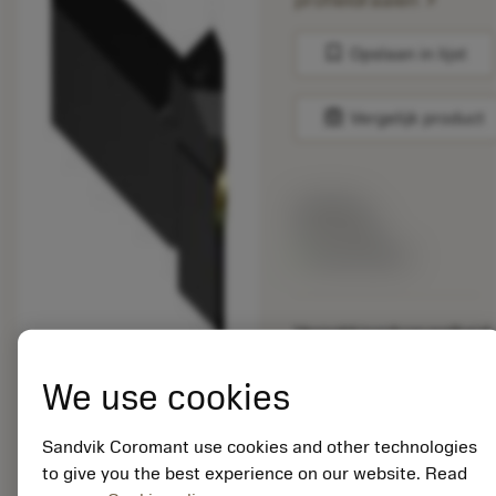
profieldraaien
bookmark
Opslaan in lijst
balance
Vergelijk product
Lijstprijs:
33.70 EUR
Beschikbaar
Verpakkingshoeveelheid:
10
ISO: C2T-QS20-
We use cookies
LX45G04CB
Materiaal-ID:
Sandvik Coromant use cookies and other technologies
5725824
to give you the best experience on our website. Read
EAN: 10621144