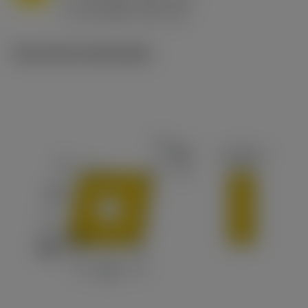
h
0.8 mm/r (0.5 - 1.1)
ex
v
65 m/min (90 - 50)
c
Technische illustraties