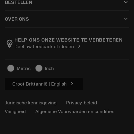
keyboard_arrow_down
BESTELLEN
Distributeurs en specialisten
Revisie
Hoe te kopen
Handleidingen en tutorials
Tailor Made
keyboard_arrow_down
OVER ONS
Bestelling
Rekenmachines en apps
Over Sandvik Coromant
Retour
Catalogi en handboeken
Manufacturing wellness
Volg uw bestelling
HELP ONS ONZE WEBSITE TE VERBETEREN
emoji_objects
chevron_right
Deel uw feedback of ideeën
Loopbaan
Vraag een offerte aan
Duurzaam ondernemen
Artikelen
Metric
Inch
Voor de pers
chevron_right
Groot Brittannië | English
Juridische kennisgeving
Privacy-beleid
Veiligheid
Algemene Voorwaarden en condities