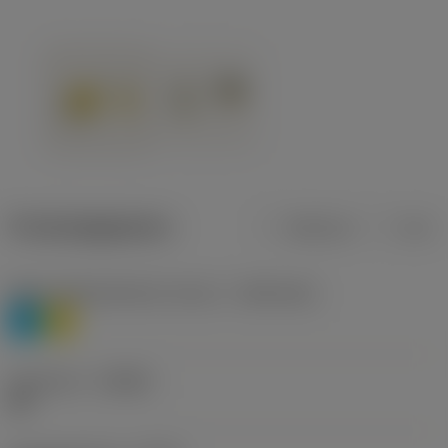
Productgegevens
Metrisch
Inch
Materiaalklassificatie niveau 1
(TMC1ISO)
P
M
Geometrie
(CBMD)
HR