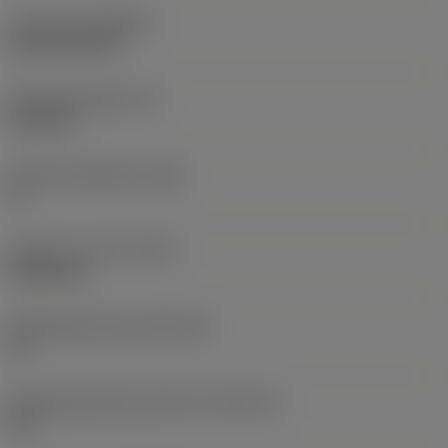
Coating
(COATING)
CVD TiCN+TiN
Wisselplaatdikte
(S)
6,35 mm
Hoofd vrijloophoek
(AN)
0 °
Gewicht van item
(WT)
0,0262 kg
Wisselplaatzitting
(SSC_M)
19
Wisselplaatzitting code inch
(SSC_N)
3/4