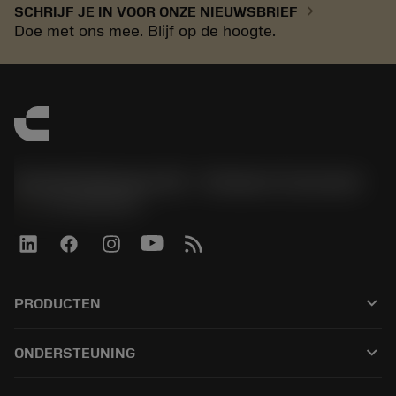
chevron_right
SCHRIJF JE IN VOOR ONZE NIEUWSBRIEF
Doe met ons mee. Blijf op de hoogte.
Sandvik Benelux B.V. - Division Coromant
phone
+31108080280
keyboard_arrow_down
PRODUCTEN
Alle tools
keyboard_arrow_down
ONDERSTEUNING
Alle software
Klantenservice
Recycling