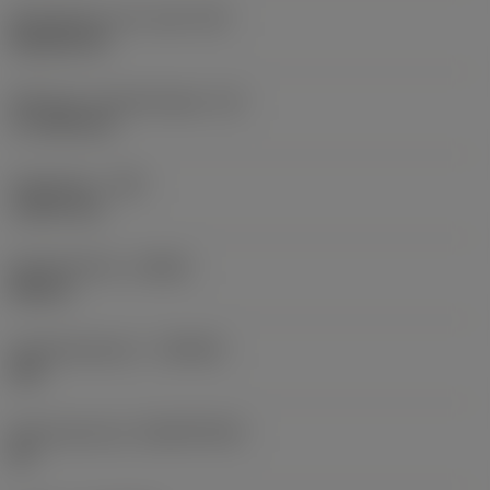
Wisselplaat vorm code
(SC)
Rhombic 80
Effectieve snijkantlengte
(LE)
17,7439 mm
Hoekradius
(RE)
1,5875 mm
Spoedrichting
(HAND)
Neutral
Hardmetaalsoort
(GRADE)
235
Basismateriaal
(SUBSTRATE)
HC