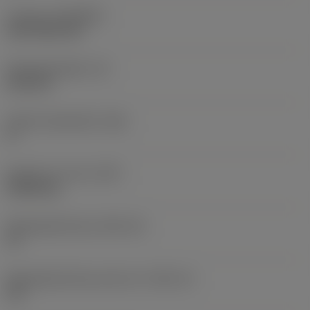
Coating
(COATING)
CVD TiCN+TiN
Wisselplaatdikte
(S)
6,35 mm
Hoofd vrijloophoek
(AN)
0 °
Gewicht van item
(WT)
0,0262 kg
Wisselplaatzitting
(SSC_M)
19
Wisselplaatzitting code inch
(SSC_N)
3/4