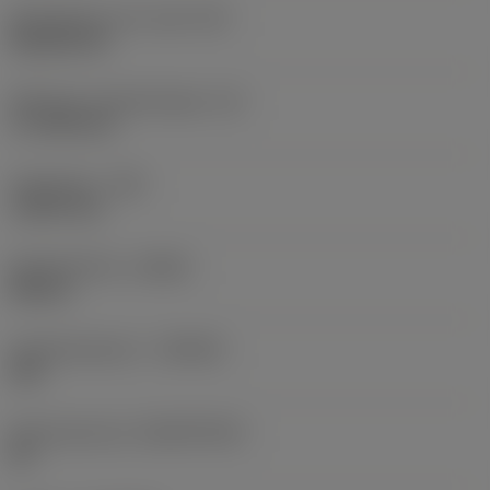
Wisselplaat vorm code
(SC)
Rhombic 80
Effectieve snijkantlengte
(LE)
17,7439 mm
Hoekradius
(RE)
1,5875 mm
Spoedrichting
(HAND)
Neutral
Hardmetaalsoort
(GRADE)
235
Basismateriaal
(SUBSTRATE)
HC