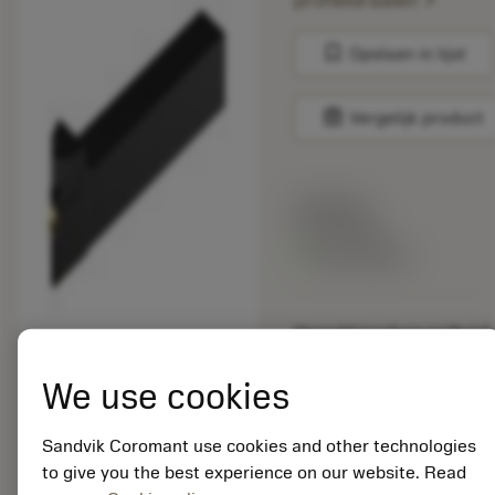
profieldraaien
bookmark
Opslaan in lijst
balance
Vergelijk product
Lijstprijs:
33.70 EUR
Beschikbaar
Verpakkingshoeveelheid:
10
ISO: C2T-RS20-
We use cookies
RX45G04DB
Materiaal-ID:
Sandvik Coromant use cookies and other technologies
5725824
to give you the best experience on our website. Read
EAN: 10621144