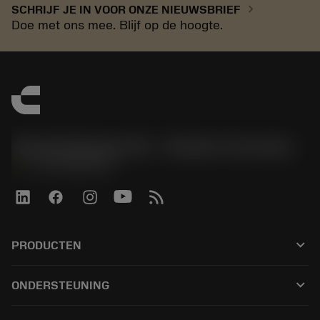
chevron_right
SCHRIJF JE IN VOOR ONZE NIEUWSBRIEF
Doe met ons mee. Blijf op de hoogte.
Sandvik Benelux B.V. - Division Coromant
phone
+31108080280
keyboard_arrow_down
PRODUCTEN
Alle tools
keyboard_arrow_down
ONDERSTEUNING
Alle software
Klantenservice
Recycling