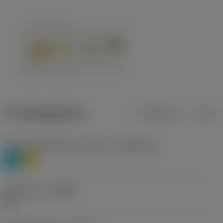
Productgegevens
Metrisch
Inch
Materiaalklassificatie niveau 1
(TMC1ISO)
P
M
Geometrie
(CBMD)
HR