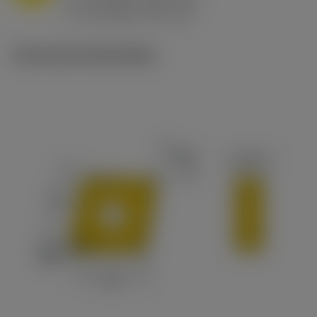
h
0.8 mm/r (0.5 - 1.1)
ex
v
65 m/min (90 - 50)
c
Technische illustraties