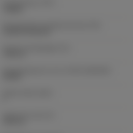
Type bewerking
(CTPT)
roughing
Montagestijlcode wisselplaat (metrisch)
(IFS)
Cylindrical fixing hole
Diameter bevestigingsgat
(D1)
7,925 mm
Wisselplaatgrootte en vorm
(CUTINT_SIZESHAPE)
CN1906
Snijkant telling
(CEDC)
2
Ingeschreven cirkel
(IC)
19,05 mm