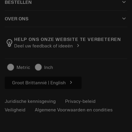
keyboard_arrow_down
BESTELLEN
Distributeurs en specialisten
Revisie
Hoe te kopen
Handleidingen en tutorials
Tailor Made
keyboard_arrow_down
OVER ONS
Bestelling
Rekenmachines en apps
Over Sandvik Coromant
Retour
Catalogi en handboeken
Manufacturing wellness
Volg uw bestelling
HELP ONS ONZE WEBSITE TE VERBETEREN
emoji_objects
chevron_right
Deel uw feedback of ideeën
Loopbaan
Vraag een offerte aan
Duurzaam ondernemen
Artikelen
Metric
Inch
Voor de pers
chevron_right
Groot Brittannië | English
Juridische kennisgeving
Privacy-beleid
Veiligheid
Algemene Voorwaarden en condities