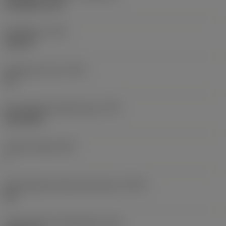
ISO 5864-1978
Draadtype
(TTP)
internal
Gangen per inch
(TPI)
32
Schroefdraad profiel type
(TPT)
full profile
Tanden telling
(NT)
1
Schroefdraad tolerantie klasse
(TCTR)
2B
Theoretische draadhoogte
(HA)