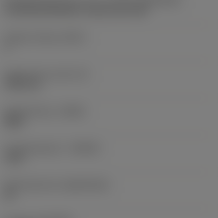
Wisselplaatgrootte en vorm
(CUTINT_SIZESHAPE)
CoroThread 266/254 -internal size 16R
Snijkant telling
(CEDC)
3
Ingeschreven cirkel
(IC)
9,525 mm
Spoedrichting
(HAND)
Right
Hardmetaalsoort
(GRADE)
1125
Basismateriaal
(SUBSTRATE)
HC