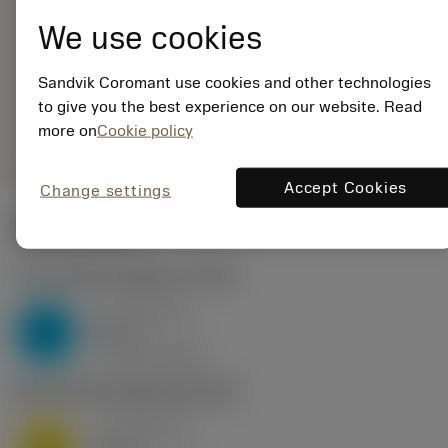
5965643
EAN: 25965643
We use cookies
ANSI: C2T-RS25-
RX45G04DB
Sandvik Coromant use cookies and other technologies
Generieke
to give you the best experience on our website. Read
deployed_code
Toon 3D model
remove
add
weergave
shopping_cart
more on
Cookie policy
Voeg t
Accept Cookies
Change settings
Startwaarden
P2.1.Z.AN
,
Hardheid: 175 HB
a
0.46 mm
p
P
nap
4
v
160 m/min
c
M1.0.Z.AQ
,
Hardheid: 200 HB
a
0.46 mm
p