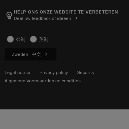
About Sandvik Coromant
Return
Catalogues and handbooks
Manufacturing wellness
Track your order
HELP ONS ONZE WEBSITE TE VERBETEREN
emoji_objects
chevron_right
Deel uw feedback of ideeën
Career
Make a quotation
Sustainable business
Artikelen
公制
英制
For press
chevron_right
Zweden | 中文
Legal notice
Privacy policy
Security
Algemene Voorwaarden en condities