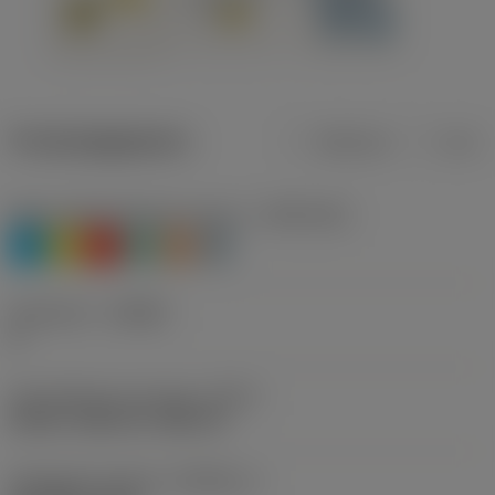
Productgegevens
Metrisch
Inch
Materiaalklassificatie niveau 1
(TMC1ISO)
P
M
K
N
S
H
Geometrie
(CBMD)
A
Schroefdraad vormtype
(THFT)
UN 60°, UNC 60°, UNF 60°
Standaard nummer
(STDNO_1)