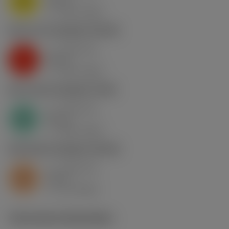
M
nap
4
v
130 m/min
c
K2.2.C.UT
,
Hardheid: 245 HB
a
0.46 mm
p
K
nap
5
v
130 m/min
c
N1.3.C.AG
,
Hardheid: 90 HB
a
0.46 mm
p
N
nap
4
v
400 m/min
c
S2.0.Z.AG
,
Hardheid: 350 HB
a
0.46 mm
p
S
nap
5
v
15 m/min
c
Technische illustraties