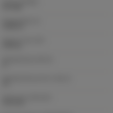
Coating
(COATING)
PVD TiAlN
Wisselplaatdikte
(S)
3,9688 mm
Gewicht van item
(WT)
0,0043 kg
Wisselplaatzitting
(SSC_M)
16
Wisselplaatzitting code inch
(SSC_N)
3/8
Release date
(ValFrom20)
18-02-2011