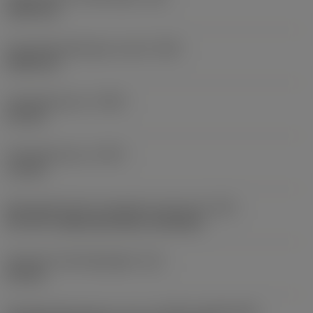
0,503 mm
Schroefdraadhoogte verschil
(HB)
0,045 mm
Profielafstand ex
(PDX)
0,9 mm
Profielafstand ey
(PDY)
1,3 mm
Montagestijlcode wisselplaat (metrisch)
(IFS)
40°-60° countersunk hole, rail bottom
Diameter bevestigingsgat
(D1)
4,4 mm