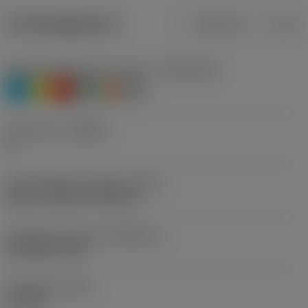
Productgegevens
Metrisch
Inch
Materiaalklassificatie niveau 1
(TMC1ISO)
P
M
K
N
S
H
Geometrie
(CBMD)
A
Schroefdraad vormtype
(THFT)
UN 60°, UNC 60°, UNF 60°
Standaard nummer
(STDNO_1)
ISO 5864-1978
Draadtype
(TTP)
internal