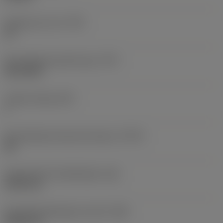
Gangen per inch
(TPI)
32
Schroefdraad profiel type
(TPT)
full profile
Tanden telling
(NT)
1
Schroefdraad tolerantie klasse
(TCTR)
2B
Theoretische draadhoogte
(HA)
0,503 mm
Schroefdraadhoogte verschil
(HB)
0,045 mm