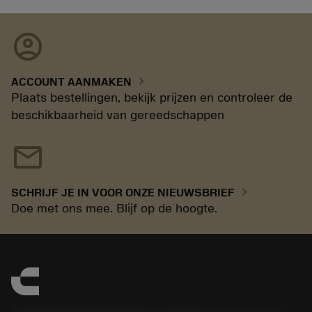
account_circle
chevron_right
ACCOUNT AANMAKEN
Plaats bestellingen, bekijk prijzen en controleer de
beschikbaarheid van gereedschappen
mail
chevron_right
SCHRIJF JE IN VOOR ONZE NIEUWSBRIEF
Doe met ons mee. Blijf op de hoogte.