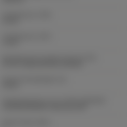
Profielafstand ex
(PDX)
0,9 mm
Profielafstand ey
(PDY)
1,3 mm
Montagestijlcode wisselplaat (metrisch)
(IFS)
40°-60° countersunk hole, rail bottom
Diameter bevestigingsgat
(D1)
4,4 mm
Wisselplaatgrootte en vorm
(CUTINT_SIZESHAPE)
CoroThread 266/254 -internal size 16R
Snijkant telling
(CEDC)