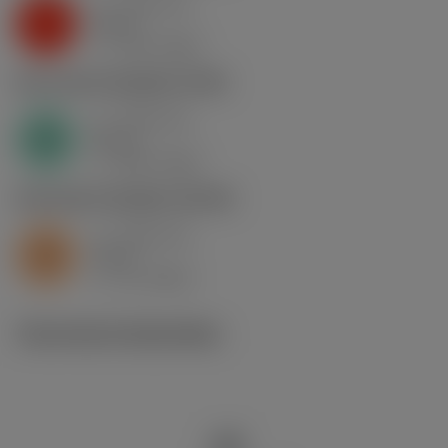
a
0.46 mm
p
K
nap
5
v
130 m/min
c
N1.3.C.AG
,
Hardheid: 90 HB
a
0.46 mm
p
N
nap
4
v
400 m/min
c
S2.0.Z.AG
,
Hardheid: 350 HB
a
0.46 mm
p
S
nap
5
v
15 m/min
c
Technische illustraties