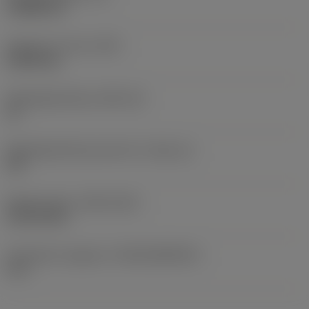
3,9688 mm
Gewicht van item
(WT)
0,0043 kg
Wisselplaatzitting
(SSC_M)
16
Wisselplaatzitting code inch
(SSC_N)
3/8
Release date
(ValFrom20)
18-02-2011
Introductie vrijgave id
(RELEASEPACK)
11.1