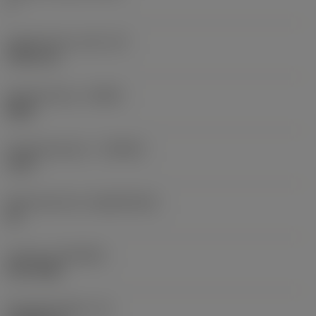
3
Ingeschreven cirkel
(IC)
9,525 mm
Spoedrichting
(HAND)
Right
Hardmetaalsoort
(GRADE)
1125
Basismateriaal
(SUBSTRATE)
HC
Coating
(COATING)
PVD TiAlN
Wisselplaatdikte
(S)