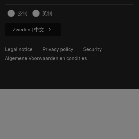
Sustainable business
Artikelen
公制
英制
For press
chevron_right
Zweden | 中文
Legal notice
Privacy policy
Security
Algemene Voorwaarden en condities