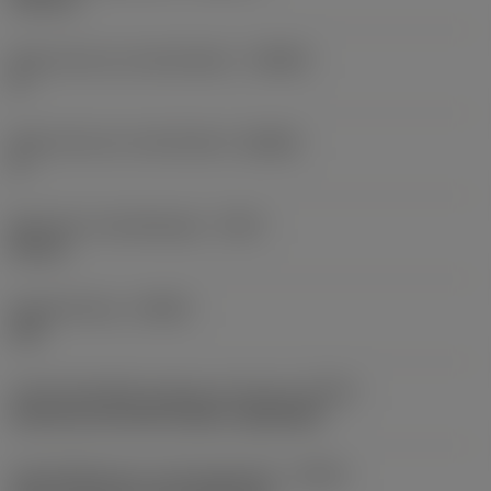
Body hoek aan werkstukkant
(BAWS)
0 °
Body hoek aan machinekant
(BAMS)
0 °
Maximale uitsteeklengte
(OHX)
40 mm
Spoedrichting
(HAND)
Left
Code koelmiddel uitgang-uitvoering
(CXSC)
decentral exit with nozzles, adjustable
Koelmiddelinvoer uitvoeringscode
(CNSC)