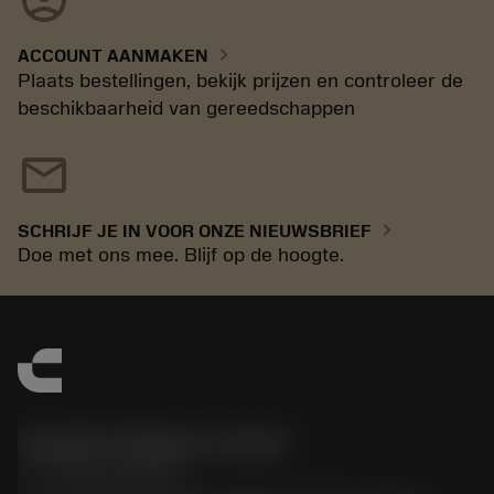
chevron_right
ACCOUNT AANMAKEN
Plaats bestellingen, bekijk prijzen en controleer de
beschikbaarheid van gereedschappen
mail
chevron_right
SCHRIJF JE IN VOOR ONZE NIEUWSBRIEF
Doe met ons mee. Blijf op de hoogte.
Sandvik Thailand Limited
phone
+66 2 016 2120