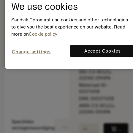
We use cookies
met het
originele
product.
Sandvik Coromant use cookies and other technologies
to give you the best experience on our website. Read
Niet op
more on
Cookie policy
voorraad
Accept Cookies
Change settings
Verpakkingshoeveelheid:
1
ISO: C3-SCLCL-
22040-09HPA
Materiaal-ID:
6537658
EAN: 26537658
ANSI: C3-SCLCL-
22040-09HPA
Specifieke
deployed_code
Toon 3D model
remove
add
vertegenwoordiging
shopping_cart
Voeg t