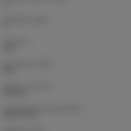
0 °
Hellingshoek
(LAMS)
0 °
Koppel
(TQ)
3 Nm
Body materiaal
(BMC)
Staal
Gewicht van item
(WT)
0,2324 kg
Hoofd wisselplaat identificatie
(MIID)
CCMT 09 T3 08
Totale lengte
(OAL)