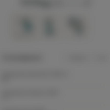
Productgegevens
Metrisch
Inch
Gereedschap snijkanthoek
(KAPR_1)
95 °
Gereedschap instelhoek
(PSIR)
-5 °