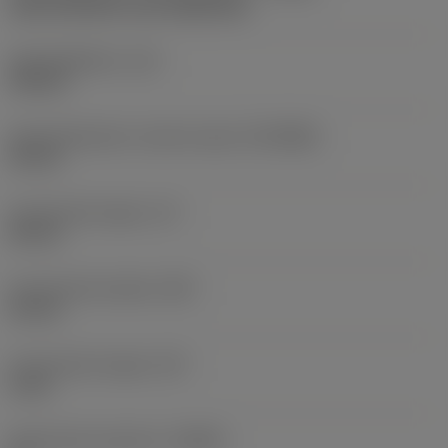
axial concentric and radial entry
Koelmiddeldruk
(CP)
150 bar
Aansluitdiameter machine zijde
(DCONMS)
32 mm
Functionele lengte
(LF)
40 mm
Functionele breedte
(WF)
22 mm
Functionele hoogte
(HF)
0 mm
Spaanhoek loodrecht
(GAMO)