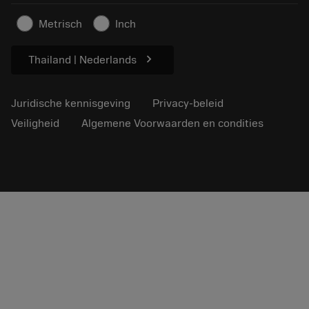
Artikelen
Metrisch
Inch
Voor de pers
chevron_right
Thailand | Nederlands
Juridische kennisgeving
Privacy-beleid
Veiligheid
Algemene Voorwaarden en condities