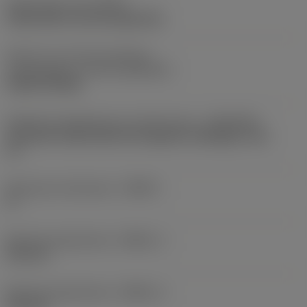
Opspantype code
(MTP)
clamp with screw through hole
Deel2 van snij-item interface-
aanduidingen
(CUTINT_MASTER)
CCMT 09T308
Adaptieve koppeling aan machine kant
(ADINTMS)
Coromant Capto (bolt and segment clamping) -size
C3
Maximale infreeshoek
(RMPX)
0 °
Minimale gatdiameter
(DMIN_1)
125 mm
Minimale gatdiameter
(DMIN_2)
130 mm