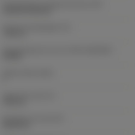
Montagestijlcode wisselplaat (metrisch)
(IFS)
Cylindrical fixing hole
Diameter bevestigingsgat
(D1)
7,925 mm
Wisselplaatgrootte en vorm
(CUTINT_SIZESHAPE)
CN1906
Snijkant telling
(CEDC)
2
Ingeschreven cirkel
(IC)
19,05 mm
Wisselplaat vorm code
(SC)
Rhombic 80