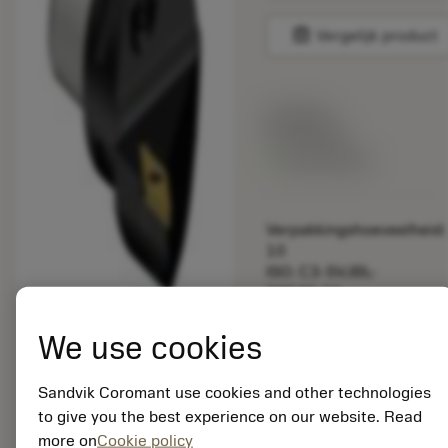
balance
Vergelijk product
Lijstprijs:
33.70 EUR
Beschikbaar
Verpakkingshoeveelheid:
10
ISO: C3-SVJBL-
22040-11
Materiaal-ID:
5725824
We use cookies
EAN: 10621144
ANSI: CNMM 644-HR
Sandvik Coromant use cookies and other technologies
235
to give you the best experience on our website. Read
Generieke
more on
Cookie policy