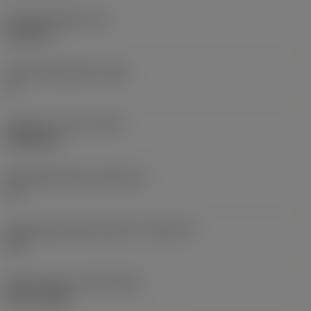
Wisselplaatdikte
(S)
6,35 mm
Hoofd vrijloophoek
(AN)
0 °
Gewicht van item
(WT)
0,0262 kg
Wisselplaatzitting
(SSC_M)
19
Wisselplaatzitting code inch
(SSC_N)
3/4
Release date
(ValFrom20)
02-11-1992