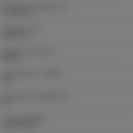
Effectieve snijkantlengte
(LE)
17,7439 mm
Hoekradius
(RE)
1,5875 mm
Spoedrichting
(HAND)
Neutral
Hardmetaalsoort
(GRADE)
235
Basismateriaal
(SUBSTRATE)
HC
Coating
(COATING)
CVD TiCN+TiN