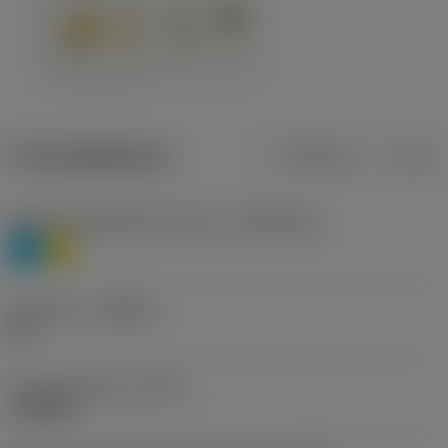
Productgegevens
Metrisch
Inch
Materiaalklassificatie niveau 1
(TMC1ISO)
P
M
Geometrie
(CBMD)
HR
Type bewerking
(CTPT)
roughing