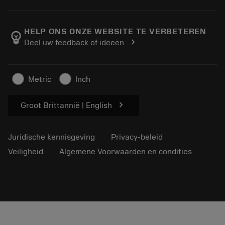
Bestelling
Rekenmachines en apps
Over Sandvik Coromant
Retour
Catalogi en handboeken
Manufacturing wellness
Volg uw bestelling
HELP ONS ONZE WEBSITE TE VERBETEREN
emoji_objects
chevron_right
Deel uw feedback of ideeën
Loopbaan
Vraag een offerte aan
Duurzaam ondernemen
Artikelen
Metric
Inch
Voor de pers
chevron_right
Groot Brittannië | English
Juridische kennisgeving
Privacy-beleid
Veiligheid
Algemene Voorwaarden en condities