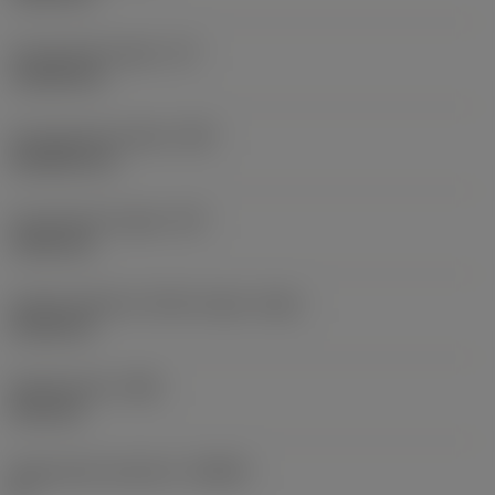
Functionele lengte
(LF)
110,28 mm
Functionele breedte
(WF)
20,6502 mm
Functionele hoogte
(HF)
19,05 mm
Hoofd onderkant offset lengte
(HBL)
41,28 mm
Bodybreedte
(WB)
10,2 mm
Spaanhoek loodrecht
(GAMO)
0 °