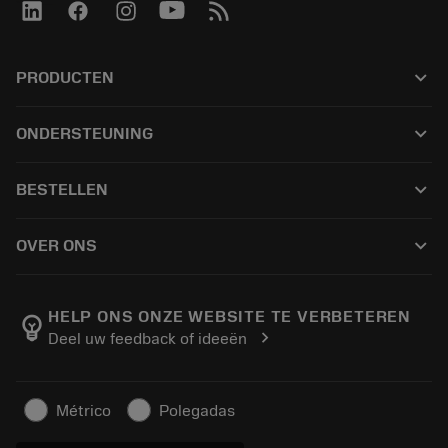
keyboard_arrow_down
PRODUCTEN
เครื่องมือทั้งหมด
keyboard_arrow_down
ONDERSTEUNING
ซอฟต์แวร์ทั้งหมด
ฝ่ายบริการลูกค้า
การรีไซเคิล
keyboard_arrow_down
BESTELLEN
ผู้จัดจำหน่ายและผู้เชี่ยวชาญ
การปรับสภาพใหม่
วิธีซื้อ
คู่มือและบทช่วยสอน
Tailor Made
keyboard_arrow_down
OVER ONS
สั่งซื้อ
เครื่องคิดเลขและแอป
เกี่ยวกับ Sandvik Coromant
ส่งคืน
แคตตาล็อกและคู่มืออ้างอิง
Manufacturing Wellness
ติดตามคำสั่งซื้อของคุณ
HELP ONS ONZE WEBSITE TE VERBETEREN
emoji_objects
chevron_right
Deel uw feedback of ideeën
อาชีพ
ทำใบเสนอราคา
ธุรกิจที่ยั่งยืน
บทความ
Métrico
Polegadas
สำหรับสื่อมวลชน