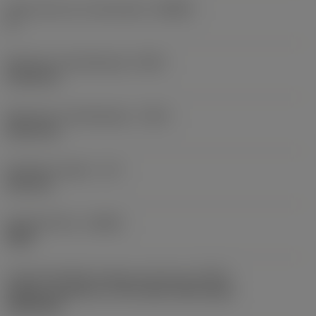
Body hoek aan machinekant
(BAMS)
0 °
Minimale uitsteeklengte
(OHN)
41,28 mm
Maximale uitsteeklengte
(OHX)
60,33 mm
Bruikbare lengte
(LU)
24,4 mm
Spoedrichting
(HAND)
Right
Code koelmiddel uitgang-uitvoering
(CXSC)
Axially concentric or off-center with nozzle,
adjustable