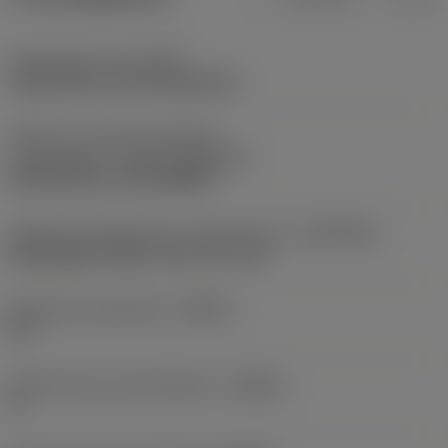
Opspantype code
(MTP)
clamp with screw through hole
Deel2 van snij-item interface-
aanduidingen
(CUTINT_MASTER)
Rail interface ( RC1204MP )
Adaptieve koppeling aan machine kant
(ADINTMS)
Rectangular shank -inch: 3/4 x 3/4
Maximale infreeshoek
(RMPX)
90 °
Body hoek aan werkstukkant
(BAWS)
0 °