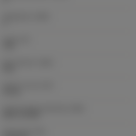
Hellingshoek
(LAMS)
0 °
Koppel
(TQ)
3 Nm
Body materiaal
(BMC)
Staal
Gewicht van item
(WT)
0,25 kg
Hoofd wisselplaat identificatie
(MIID)
RCMT 12 04 MP
Totale lengte
(OAL)