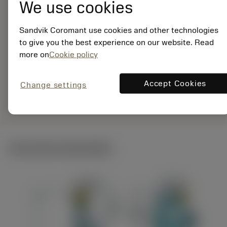
25-12XC
We use cookies
Materiaal-ID:
7960766
Sandvik Coromant use cookies and other technologies
EAN:
to give you the best experience on our website. Read
7323225520669
more on
Cookie policy
ANSI: QS-SRDCR-12-
25-12XC
Accept Cookies
Change settings
Specifieke
deployed_code
Toon 3D model
remove
add
vertegenwoordiging
shopping_cart
Voeg t
Technische illustraties