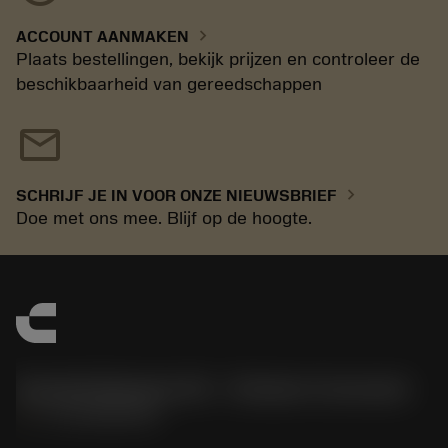
chevron_right
ACCOUNT AANMAKEN
Plaats bestellingen, bekijk prijzen en controleer de
beschikbaarheid van gereedschappen
mail
chevron_right
SCHRIJF JE IN VOOR ONZE NIEUWSBRIEF
Doe met ons mee. Blijf op de hoogte.
Sandvik Benelux B.V. - Division Coromant
phone
+31108080280