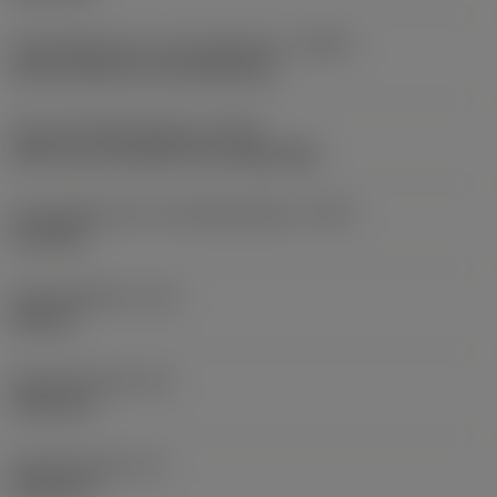
Koelmiddelinvoer uitvoeringscode
(CNSC)
axial concentric and radial entry
Type koelmiddeluitgang
(CXST)
both over and under the cutting edge
Koelmiddelinvoer schroefdraadmaat
(CNT)
G 1/8-28
Koelmiddeldruk
(CP)
150 bar
Schachtbreedte
(B)
19,05 mm
Schachthoogte
(H)
19,05 mm