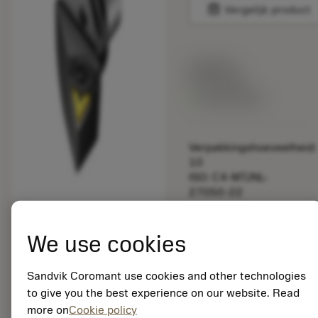
balance
Vergelijk product
Lijstprijs:
33.70 EUR
Beschikbaar
Verpakkingshoeveelheid:
10
ISO: C4-MTJNL-
27050-22
Materiaal-ID:
5725824
We use cookies
EAN: 10621144
ANSI: CNMM 644-HR
235
Sandvik Coromant use cookies and other technologies
to give you the best experience on our website. Read
Generieke
deployed_code
Toon 3D model
remove
add
more on
Cookie policy
weergave
shopping_cart
Voeg t