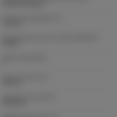
Cylindrical fixing hole
Diameter bevestigingsgat
(D1)
7,925 mm
Wisselplaatgrootte en vorm
(CUTINT_SIZESHAPE)
CN1906
Snijkant telling
(CEDC)
2
Ingeschreven cirkel
(IC)
19,05 mm
Wisselplaat vorm code
(SC)
Rhombic 80
Effectieve snijkantlengte
(LE)