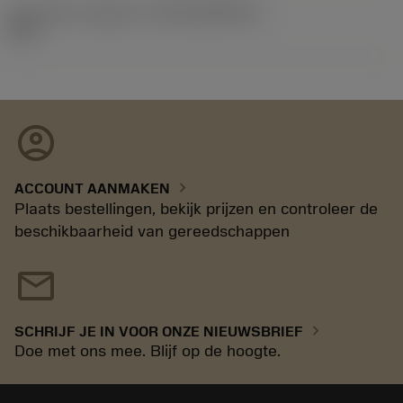
Introductie vrijgave id
(RELEASEPACK)
92.3
account_circle
chevron_right
ACCOUNT AANMAKEN
Plaats bestellingen, bekijk prijzen en controleer de
beschikbaarheid van gereedschappen
mail
chevron_right
SCHRIJF JE IN VOOR ONZE NIEUWSBRIEF
Doe met ons mee. Blijf op de hoogte.