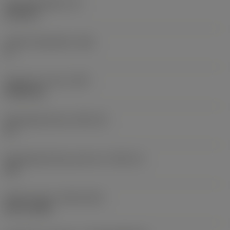
Wisselplaatdikte
(S)
6,35 mm
Hoofd vrijloophoek
(AN)
0 °
Gewicht van item
(WT)
0,0262 kg
Wisselplaatzitting
(SSC_M)
19
Wisselplaatzitting code inch
(SSC_N)
3/4
Release date
(ValFrom20)
02-11-1992