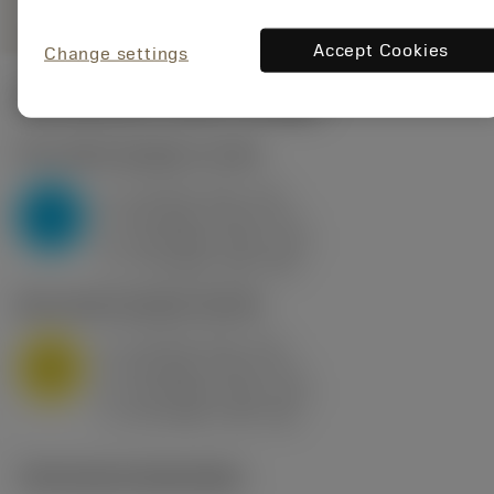
Accept Cookies
Change settings
Startwaarden
(KAPR
95 deg
)
P2.1.Z.AN
,
Hardheid: 175 HB
a
10 mm (2.4 - 13)
p
P
f
0.8 mm/r (0.5 - 1.1)
n
h
0.8 mm/r (0.5 - 1.1)
ex
v
75 m/min (95 - 60)
c
M1.0.Z.AQ
,
Hardheid: 200 HB
a
10 mm (2.4 - 13)
p
M
f
0.8 mm/r (0.5 - 1.1)
n
h
0.8 mm/r (0.5 - 1.1)
ex
v
65 m/min (90 - 50)
c
Technische illustraties