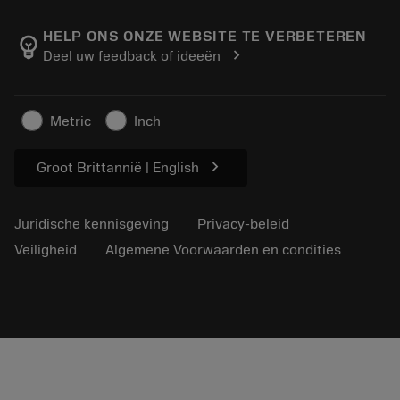
Over Sandvik Coromant
Retour
Catalogi en handboeken
Manufacturing wellness
Volg uw bestelling
HELP ONS ONZE WEBSITE TE VERBETEREN
emoji_objects
chevron_right
Deel uw feedback of ideeën
Loopbaan
Vraag een offerte aan
Duurzaam ondernemen
Artikelen
Metric
Inch
Voor de pers
chevron_right
Groot Brittannië | English
Juridische kennisgeving
Privacy-beleid
Veiligheid
Algemene Voorwaarden en condities