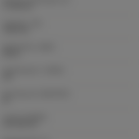
17,7439 mm
Hoekradius
(RE)
1,5875 mm
Spoedrichting
(HAND)
Neutral
Hardmetaalsoort
(GRADE)
235
Basismateriaal
(SUBSTRATE)
HC
Coating
(COATING)
CVD TiCN+TiN