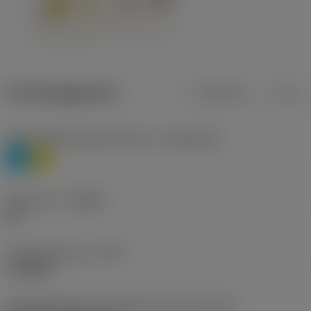
Productgegevens
Metrisch
Inch
Materiaalklassificatie niveau 1
(TMC1ISO)
P
M
Geometrie
(CBMD)
HR
Type bewerking
(CTPT)
roughing
Montagestijlcode wisselplaat (metrisch)
(IFS)