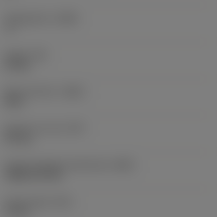
Hellingshoek
(LAMS)
-6 °
Koppel
(TQ)
4,5 Nm
Body materiaal
(BMC)
Staal
Gewicht van item
(WT)
0,41 kg
Hoofd wisselplaat identificatie
(MIID)
TNMG 22 04 08
Totale lengte
(OAL)
74 mm