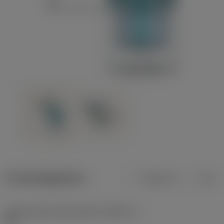
Productgegevens
Metrisch
Inch
Gereedschap snijkanthoek
(KAPR_1)
93 °