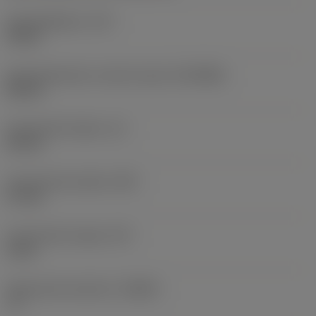
Koelmiddeldruk
(CP)
10 bar
Aansluitdiameter machine zijde
(DCONMS)
40 mm
Functionele lengte
(LF)
50 mm
Functionele breedte
(WF)
27 mm
Functionele hoogte
(HF)
0 mm
Spaanhoek loodrecht
(GAMO)
-6 °