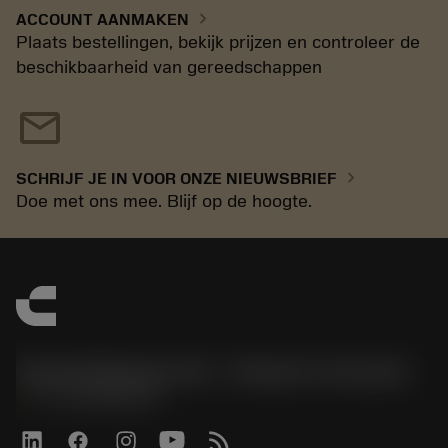
chevron_right
ACCOUNT AANMAKEN
Plaats bestellingen, bekijk prijzen en controleer de
beschikbaarheid van gereedschappen
mail
chevron_right
SCHRIJF JE IN VOOR ONZE NIEUWSBRIEF
Doe met ons mee. Blijf op de hoogte.
Sandvik Benelux B.V. - Division Coromant
phone
+31108080280