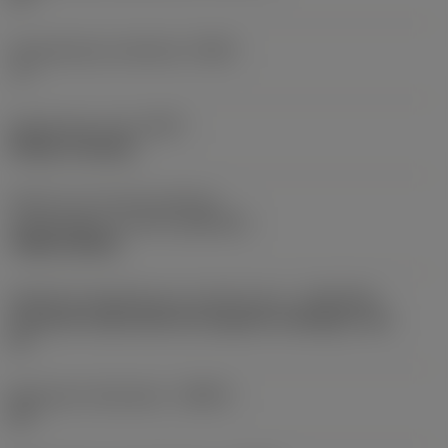
Gereedschap instelhoek
(PSIR)
-3 °
Opspantype code
(MTP)
Wedge clamping
Deel2 van snij-item interface-
aanduidingen
(CUTINT_MASTER)
TNMG 220408
Adaptieve koppeling aan machine kant
(ADINTMS)
Coromant Capto (bolt and segment clamping) -size
C4
Maximale infreeshoek
(RMPX)
22 °