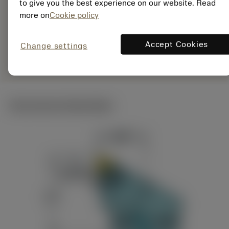
EAN: 10764994
to give you the best experience on our website. Read
ANSI: C4-MTJNR-
more on
Cookie policy
27050-22
Specifieke
Accept Cookies
Change settings
deployed_code
Toon 3D model
remove
add
vertegenwoordiging
shopping_cart
Voeg t
Technische illustraties