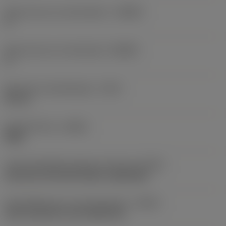
Body hoek aan werkstukkant
(BAWS)
0 °
Body hoek aan machinekant
(BAMS)
0 °
Maximale uitsteeklengte
(OHX)
50 mm
Spoedrichting
(HAND)
Right
Code koelmiddel uitgang-uitvoering
(CXSC)
decentral exit with nozzles, adjustable
Koelmiddelinvoer uitvoeringscode
(CNSC)
axial concentric and radial entry