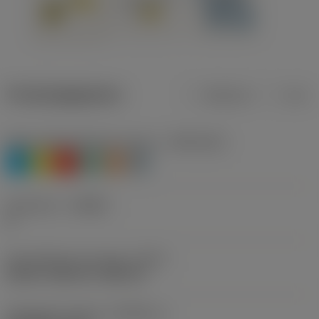
Productgegevens
Metrisch
Inch
Materiaalklassificatie niveau 1
(TMC1ISO)
P
M
K
N
S
H
Geometrie
(CBMD)
A
Schroefdraad vormtype
(THFT)
UN 60°, UNC 60°, UNF 60°
Standaard nummer
(STDNO_1)