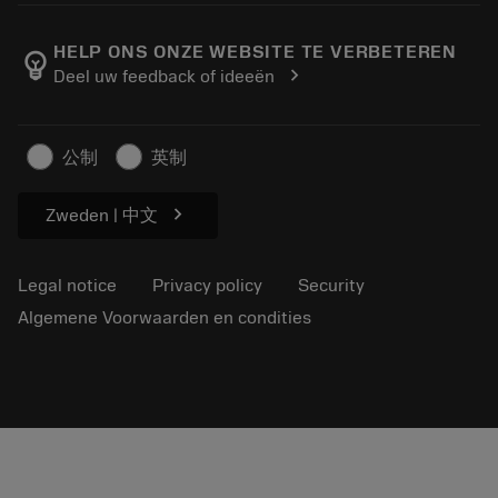
About Sandvik Coromant
Return
Catalogues and handbooks
Manufacturing wellness
Track your order
HELP ONS ONZE WEBSITE TE VERBETEREN
emoji_objects
chevron_right
Deel uw feedback of ideeën
Career
Make a quotation
Sustainable business
Artikelen
公制
英制
For press
chevron_right
Zweden | 中文
Legal notice
Privacy policy
Security
Algemene Voorwaarden en condities