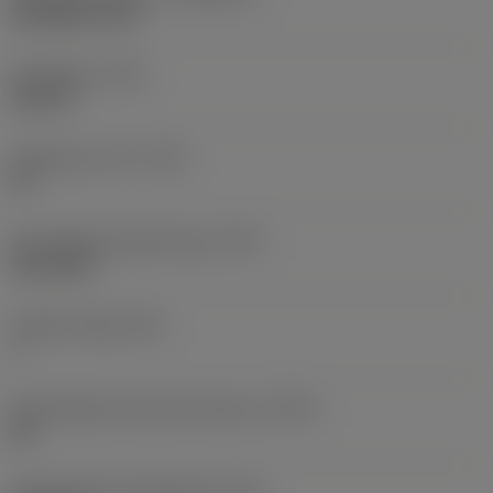
ISO 5864-1978
Draadtype
(TTP)
internal
Gangen per inch
(TPI)
32
Schroefdraad profiel type
(TPT)
full profile
Tanden telling
(NT)
1
Schroefdraad tolerantie klasse
(TCTR)
2B
Theoretische draadhoogte
(HA)