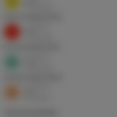
M
nap
4
v
130 m/min
c
K2.2.C.UT
,
Hardheid: 245 HB
a
0.46 mm
p
K
nap
5
v
130 m/min
c
N1.3.C.AG
,
Hardheid: 90 HB
a
0.46 mm
p
N
nap
4
v
400 m/min
c
S2.0.Z.AG
,
Hardheid: 350 HB
a
0.46 mm
p
S
nap
5
v
15 m/min
c
Technische illustraties