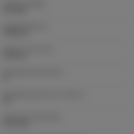
Coating
(COATING)
PVD TiAlN
Wisselplaatdikte
(S)
3,9688 mm
Gewicht van item
(WT)
0,0043 kg
Wisselplaatzitting
(SSC_M)
16
Wisselplaatzitting code inch
(SSC_N)
3/8
Release date
(ValFrom20)
18-02-2011