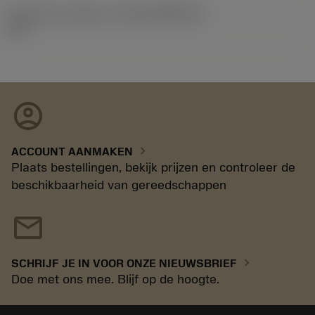
Introductie vrijgave id
(RELEASEPACK)
11.1
account_circle
chevron_right
ACCOUNT AANMAKEN
Plaats bestellingen, bekijk prijzen en controleer de
beschikbaarheid van gereedschappen
mail
chevron_right
SCHRIJF JE IN VOOR ONZE NIEUWSBRIEF
Doe met ons mee. Blijf op de hoogte.