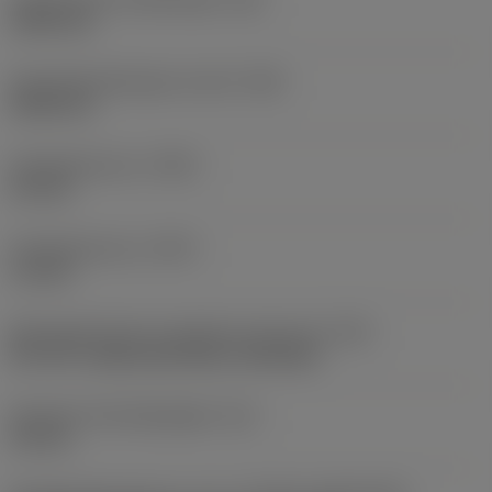
0,503 mm
Schroefdraadhoogte verschil
(HB)
0,045 mm
Profielafstand ex
(PDX)
0,9 mm
Profielafstand ey
(PDY)
1,3 mm
Montagestijlcode wisselplaat (metrisch)
(IFS)
40°-60° countersunk hole, rail bottom
Diameter bevestigingsgat
(D1)
4,4 mm