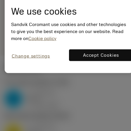
5965643
We use cookies
EAN: 25965643
ANSI: C4-PSSNR-
27042-12HP
Sandvik Coromant use cookies and other technologies
to give you the best experience on our website. Read
Generieke
deployed_code
Toon 3D model
remove
add
more on
Cookie policy
weergave
shopping_cart
Voeg t
Accept Cookies
Change settings
Startwaarden
P2.1.Z.AN
,
Hardheid: 175 HB
a
0.46 mm
p
P
nap
4
v
160 m/min
c
M1.0.Z.AQ
,
Hardheid: 200 HB
a
0.46 mm
p