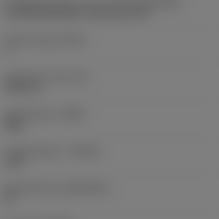
Wisselplaatgrootte en vorm
(CUTINT_SIZESHAPE)
CoroThread 266/254 -internal size 16R
Snijkant telling
(CEDC)
3
Ingeschreven cirkel
(IC)
9,525 mm
Spoedrichting
(HAND)
Right
Hardmetaalsoort
(GRADE)
1125
Basismateriaal
(SUBSTRATE)
HC