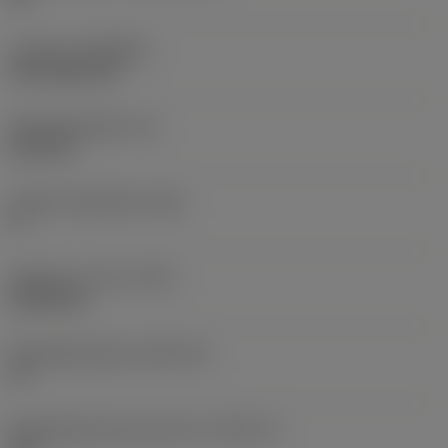
Coating
(COATING)
CVD TiCN+TiN
Wisselplaatdikte
(S)
6,35 mm
Hoofd vrijloophoek
(AN)
0 °
Gewicht van item
(WT)
0,0262 kg
Wisselplaatzitting
(SSC_M)
19
Wisselplaatzitting code inch
(SSC_N)