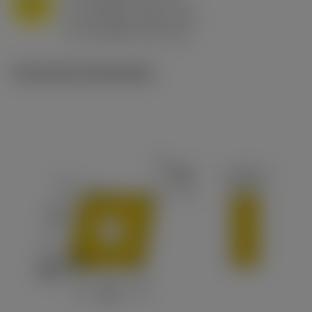
M
f
0.8 mm/r (0.5 - 1.1)
n
h
0.8 mm/r (0.5 - 1.1)
ex
v
65 m/min (90 - 50)
c
Technische illustraties