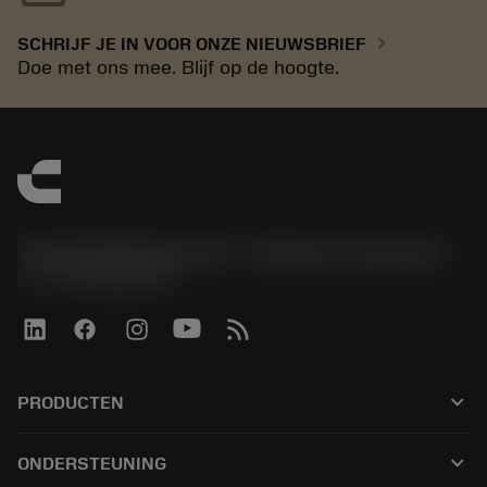
chevron_right
SCHRIJF JE IN VOOR ONZE NIEUWSBRIEF
Doe met ons mee. Blijf op de hoogte.
Sandvik Benelux B.V. - Division Coromant
phone
+31108080280
keyboard_arrow_down
PRODUCTEN
Alle tools
keyboard_arrow_down
ONDERSTEUNING
Alle software