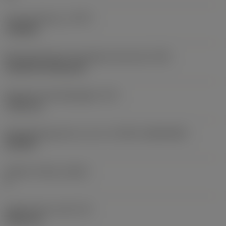
Type bewerking
(CTPT)
roughing
Montagestijlcode wisselplaat (metrisch)
(IFS)
Cylindrical fixing hole
Diameter bevestigingsgat
(D1)
7,925 mm
Wisselplaatgrootte en vorm
(CUTINT_SIZESHAPE)
CN1906
Snijkant telling
(CEDC)
2
Ingeschreven cirkel
(IC)
19,05 mm