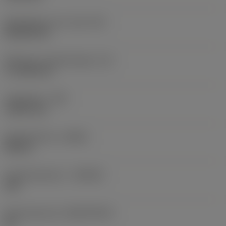
Wisselplaat vorm code
(SC)
Rhombic 80
Effectieve snijkantlengte
(LE)
17,7439 mm
Hoekradius
(RE)
1,5875 mm
Spoedrichting
(HAND)
Neutral
Hardmetaalsoort
(GRADE)
235
Basismateriaal
(SUBSTRATE)
HC