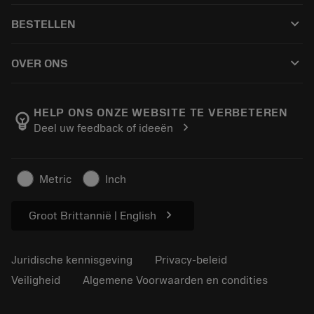
Klantenservice
Recycling
keyboard_arrow_down
BESTELLEN
Distributeurs en specialisten
Revisie
Hoe te kopen
Handleidingen en tutorials
Tailor Made
keyboard_arrow_down
OVER ONS
Bestelling
Rekenmachines en apps
Over Sandvik Coromant
Retour
Catalogi en handboeken
Manufacturing wellness
Volg uw bestelling
HELP ONS ONZE WEBSITE TE VERBETEREN
emoji_objects
chevron_right
Deel uw feedback of ideeën
Loopbaan
Vraag een offerte aan
Duurzaam ondernemen
Artikelen
Metric
Inch
Voor de pers
chevron_right
Groot Brittannië | English
Juridische kennisgeving
Privacy-beleid
Veiligheid
Algemene Voorwaarden en condities