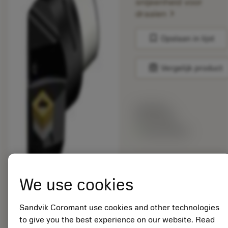
snijeenheid voor
chevron_right
draaien
bookmark
Opslaan in lijst
balance
Vergelijk product
Lijstprijs:
33.70 EUR
Beschikbaar
Verpakkingshoeveelheid:
10
We use cookies
ISO: C4-SCLCR-
27050-12C1
Sandvik Coromant use cookies and other technologies
Materiaal-ID:
to give you the best experience on our website. Read
5725824