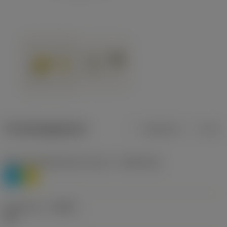
Productgegevens
Metrisch
Inch
Materiaalklassificatie niveau 1
(TMC1ISO)
P
M
Geometrie
(CBMD)
HR