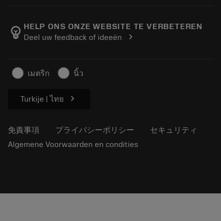
サンドビック・コロマントについて
戻る
カタログおよびハンドブック
Manufacturing Wellness
注文を追跡する
HELP ONS ONZE WEBSITE TE VERBETEREN
emoji_objects
chevron_right
Deel uw feedback of ideeën
経歴
見積もりを作成する
サステナブルな事業
記事
เมตริก
นิ้ว
プレス用
chevron_right
Turkije | ไทย
免責事項
プライバシーポリシー
セキュリティ
Algemene Voorwaarden en condities