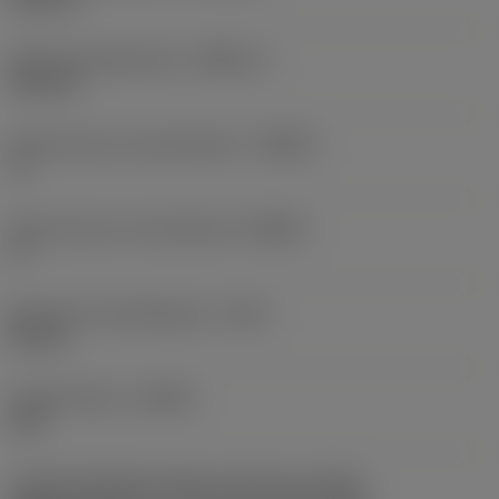
Minimale gatdiameter
(DMIN_2)
140 mm
Body hoek aan werkstukkant
(BAWS)
0 °
Body hoek aan machinekant
(BAMS)
0 °
Maximale uitsteeklengte
(OHX)
50 mm
Spoedrichting
(HAND)
Left
Code koelmiddel uitgang-uitvoering
(CXSC)