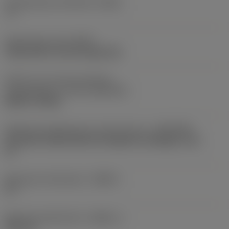
Gereedschap instelhoek
(PSIR)
-3 °
Opspantype code
(MTP)
clamp with screw through hole
Deel2 van snij-item interface-
aanduidingen
(CUTINT_MASTER)
DCMT 11T308
Adaptieve koppeling aan machine kant
(ADINTMS)
Coromant Capto (bolt and segment clamping) -size
C4
Maximale infreeshoek
(RMPX)
27 °
Minimale gatdiameter
(DMIN_1)
350 mm