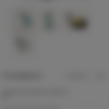
Productgegevens
Metrisch
Inch
Gereedschap snijkanthoek
(KAPR_1)
93 °