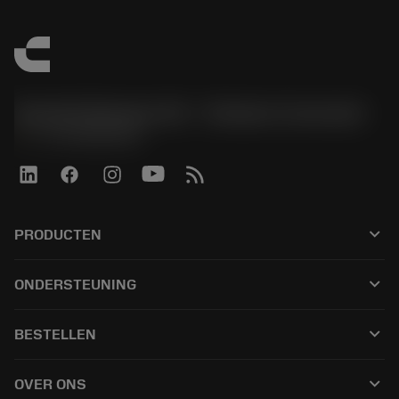
Sandvik Benelux B.V. - Division Coromant
phone
+31108080280
keyboard_arrow_down
PRODUCTEN
すべてのツール
keyboard_arrow_down
ONDERSTEUNING
すべてのソフトウェア
カスタマーサービス
リサイクル
keyboard_arrow_down
BESTELLEN
販売店および専門家
再生処理
購入方法
ガイドとチュートリアル
テーラーメード
keyboard_arrow_down
OVER ONS
注文
計算ツールとアプリ