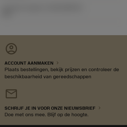
Introductie vrijgave id
(RELEASEPACK)
20.1
account_circle
chevron_right
ACCOUNT AANMAKEN
Plaats bestellingen, bekijk prijzen en controleer de
beschikbaarheid van gereedschappen
mail
chevron_right
SCHRIJF JE IN VOOR ONZE NIEUWSBRIEF
Doe met ons mee. Blijf op de hoogte.