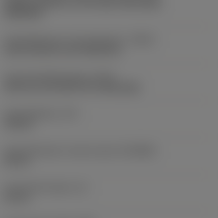
Axially concentric or off-center with nozzle,
adjustable
Koelmiddelinvoer uitvoeringscode
(CNSC)
axial concentric and radial entry
Type koelmiddeluitgang
(CXST)
both over and under the cutting edge
Koelmiddeldruk
(CP)
150 bar
Aansluitdiameter machine zijde
(DCONMS)
40 mm
Functionele lengte
(LF)
50 mm