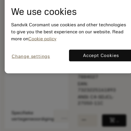
Lijstprijs:
We use cookies
401.00 EUR
Niet op
Sandvik Coromant use cookies and other technologies
voorraad
to give you the best experience on our website. Read
more on
Cookie policy
Verpakkingshoeveelheid:
1
Accept Cookies
Change settings
ISO: C4-SDJCL-
27050-11C
Materiaal-ID:
7884027
EAN:
7323225161893
ANSI: C4-SDJCL-
27050-11C
Specifieke
deployed_code
Toon 3D model
remove
add
vertegenwoordiging
shopping_cart
Voeg t