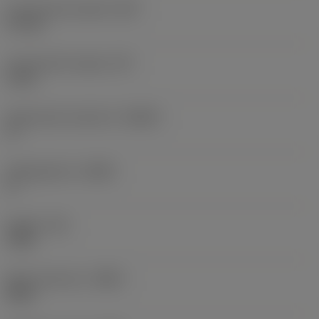
Functionele breedte
(WF)
27 mm
Functionele hoogte
(HF)
0 mm
Spaanhoek loodrecht
(GAMO)
0 °
Hellingshoek
(LAMS)
0 °
Koppel
(TQ)
3 Nm
Body materiaal
(BMC)
Staal