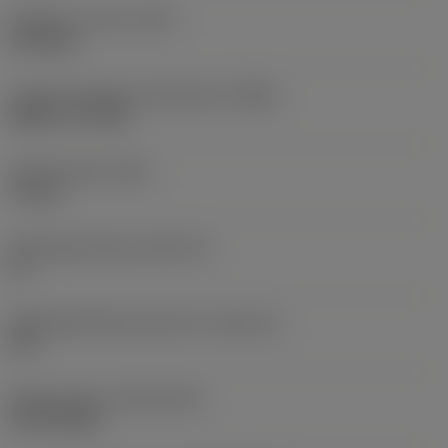
Gewicht van item
(WT)
0,378 kg
Hoofd wisselplaat identificatie
(MIID)
DCMT 11 T3 08
Totale lengte
(OAL)
74 mm
Wisselplaatzitting
(SSC_M)
11
Wisselplaatzitting code inch
(SSC_N)
3/8
Release date
(ValFrom20)
20-02-2020