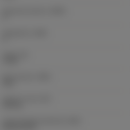
Spaanhoek loodrecht
(GAMO)
0 °
Hellingshoek
(LAMS)
0 °
Koppel
(TQ)
1,2 Nm
Body materiaal
(BMC)
Staal
Gewicht van item
(WT)
0,814 kg
Hoofd wisselplaat identificatie
(MIID)
RCGX 06 06 00