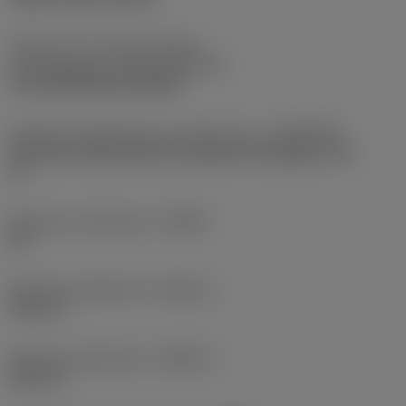
Deel2 van snij-item interface-
aanduidingen
(CUTINT_MASTER)
inch RCGX/RPGX 060600
Adaptieve koppeling aan machine kant
(ADINTMS)
Coromant Capto (bolt and segment clamping) -size
C5
Maximale infreeshoek
(RMPX)
45 °
Minimale gatdiameter
(DMIN_1)
120 mm
Minimale gatdiameter
(DMIN_2)
220 mm