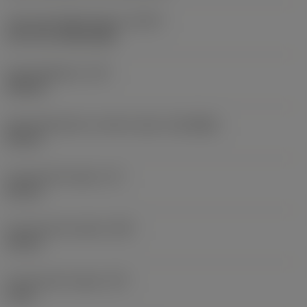
Type koelmiddeluitgang
(CXST)
over the cutting edge
Koelmiddeldruk
(CP)
150 bar
Aansluitdiameter machine zijde
(DCONMS)
50 mm
Functionele lengte
(LF)
60 mm
Functionele breedte
(WF)
35 mm
Functionele hoogte
(HF)
0 mm