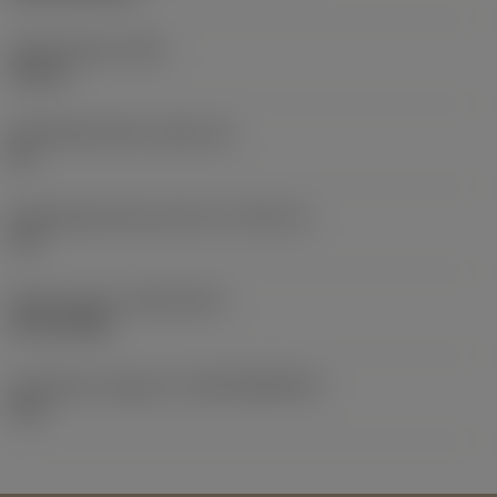
Totale lengte
(OAL)
90 mm
Wisselplaatzitting
(SSC_M)
06
Wisselplaatzitting code inch
(SSC_N)
1/4
Release date
(ValFrom20)
30-10-2025
Introductie vrijgave id
(RELEASEPACK)
26.1