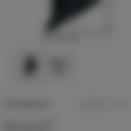
Productgegevens
Metrisch
Inch
Opspantype code
(MTP)
clamp on top of insert