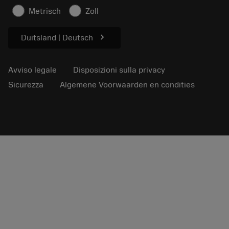
Informazioni sulla sicurezza
Metrisch
Zoll
Sostenibilità
chevron_right
Duitsland | Deutsch
Avviso legale
Disposizioni sulla privacy
Sicurezza
Algemene Voorwaarden en condities