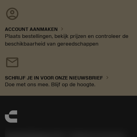
account_circle
chevron_right
ACCOUNT AANMAKEN
Plaats bestellingen, bekijk prijzen en controleer de
beschikbaarheid van gereedschappen
mail
chevron_right
SCHRIJF JE IN VOOR ONZE NIEUWSBRIEF
Doe met ons mee. Blijf op de hoogte.
Sandvik Benelux B.V. - Division Coromant