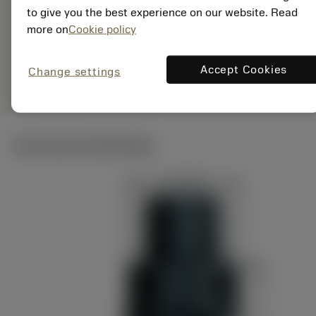
7323226683479
to give you the best experience on our website. Read
ANSI: C5-CRSCR-
more on
Cookie policy
35060-06A
Generieke
deployed_code
Toon 3D model
Accept Cookies
remove
add
Change settings
weergave
shopping_cart
Voeg t
Technische illustraties