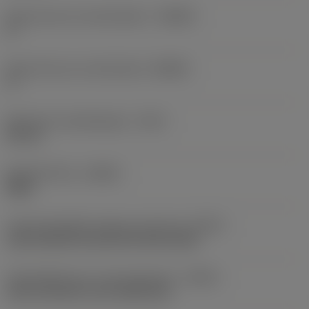
Body hoek aan werkstukkant
(BAWS)
0 °
Body hoek aan machinekant
(BAMS)
0 °
Maximale uitsteeklengte
(OHX)
60 mm
Spoedrichting
(HAND)
Right
Code koelmiddel uitgang-uitvoering
(CXSC)
axial inclined focused exit with nozzle
Koelmiddelinvoer uitvoeringscode
(CNSC)
axial concentric and radial entry