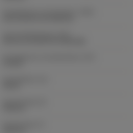
Koelmiddelinvoer uitvoeringscode
(CNSC)
axial concentric and radial entry
Type koelmiddeluitgang
(CXST)
both over and under the cutting edge
Koelmiddelinvoer schroefdraadmaat
(CNT)
G 1/8-28
Koelmiddeldruk
(CP)
150 bar
Schachtbreedte
(B)
19,05 mm
Schachthoogte
(H)
19,05 mm