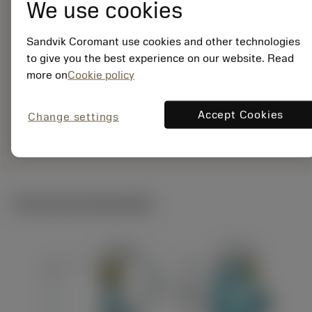
25-12XC
We use cookies
Materiaal-ID:
7960766
Sandvik Coromant use cookies and other technologies
EAN:
to give you the best experience on our website. Read
7323225520669
more on
Cookie policy
ANSI: QS-SRDCR-12-
25-12XC
Accept Cookies
Change settings
Specifieke
deployed_code
Toon 3D model
remove
add
vertegenwoordiging
shopping_cart
Voeg t
Technische illustraties