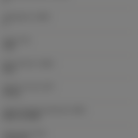
Hellingshoek
(LAMS)
0 °
Koppel
(TQ)
3 Nm
Body materiaal
(BMC)
Staal
Gewicht van item
(WT)
0,25 kg
Hoofd wisselplaat identificatie
(MIID)
RCMT 12 04 MP
Totale lengte
(OAL)