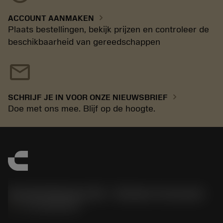
chevron_right
ACCOUNT AANMAKEN
Plaats bestellingen, bekijk prijzen en controleer de
beschikbaarheid van gereedschappen
mail
chevron_right
SCHRIJF JE IN VOOR ONZE NIEUWSBRIEF
Doe met ons mee. Blijf op de hoogte.
Sandvik Benelux B.V. - Division Coromant
phone
+31108080280