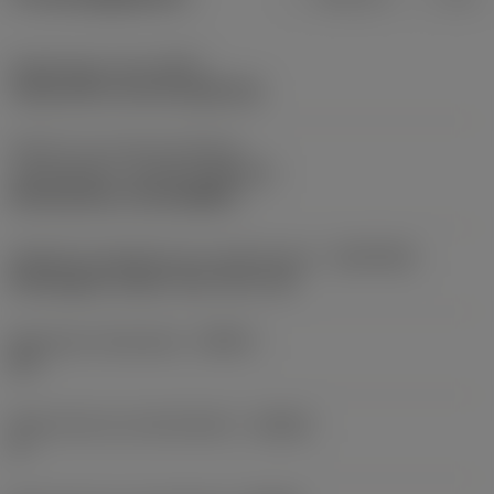
Opspantype code
(MTP)
clamp with screw through hole
Deel2 van snij-item interface-
aanduidingen
(CUTINT_MASTER)
Rail interface ( RC1204MP )
Adaptieve koppeling aan machine kant
(ADINTMS)
Rectangular shank -inch: 3/4 x 3/4
Maximale infreeshoek
(RMPX)
90 °
Body hoek aan werkstukkant
(BAWS)
0 °