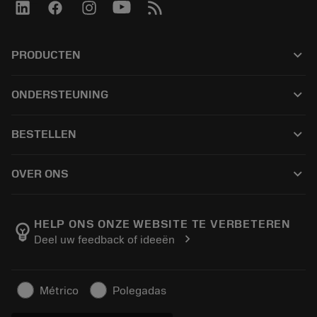
keyboard_arrow_down
PRODUCTEN
เครื่องมือทั้งหมด
keyboard_arrow_down
ONDERSTEUNING
ซอฟต์แวร์ทั้งหมด
ฝ่ายบริการลูกค้า
การรีไซเคิล
keyboard_arrow_down
BESTELLEN
ผู้จัดจำหน่ายและผู้เชี่ยวชาญ
การปรับสภาพใหม่
วิธีซื้อ
คู่มือและบทช่วยสอน
Tailor Made
keyboard_arrow_down
OVER ONS
สั่งซื้อ
เครื่องคิดเลขและแอป
เกี่ยวกับ Sandvik Coromant
ส่งคืน
แคตตาล็อกและคู่มืออ้างอิง
Manufacturing Wellness
ติดตามคำสั่งซื้อของคุณ
HELP ONS ONZE WEBSITE TE VERBETEREN
emoji_objects
chevron_right
Deel uw feedback of ideeën
อาชีพ
ทำใบเสนอราคา
ธุรกิจที่ยั่งยืน
บทความ
Métrico
Polegadas
สำหรับสื่อมวลชน