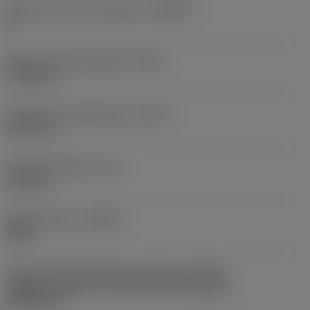
Body hoek aan machinekant
(BAMS)
0 °
Minimale uitsteeklengte
(OHN)
41,28 mm
Maximale uitsteeklengte
(OHX)
60,33 mm
Bruikbare lengte
(LU)
24,4 mm
Spoedrichting
(HAND)
Right
Code koelmiddel uitgang-uitvoering
(CXSC)
Axially concentric or off-center with nozzle,
adjustable