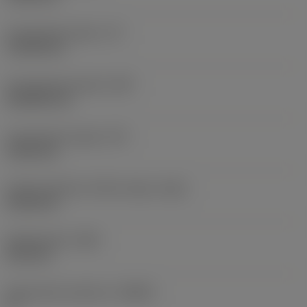
Functionele lengte
(LF)
110,28 mm
Functionele breedte
(WF)
20,6502 mm
Functionele hoogte
(HF)
19,05 mm
Hoofd onderkant offset lengte
(HBL)
41,28 mm
Bodybreedte
(WB)
10,2 mm
Spaanhoek loodrecht
(GAMO)
0 °