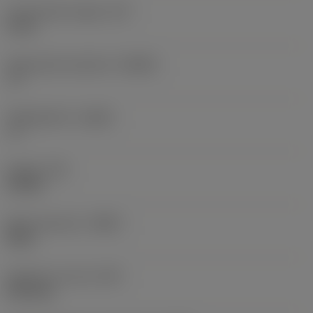
Functionele hoogte
(HF)
0 mm
Spaanhoek loodrecht
(GAMO)
-6 °
Hellingshoek
(LAMS)
-6 °
Koppel
(TQ)
6,4 Nm
Body materiaal
(BMC)
Staal
Gewicht van item
(WT)
0,616 kg