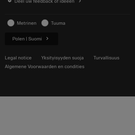
chevron_right
Deel uw feedback of ideeën
Ura
Pyydä tarjous
Kestävä liiketoiminta
Artikkelit
Metrinen
Tuuma
Lehdistölle
chevron_right
Polen | Suomi
Legal notice
Yksityisyyden suoja
Turvallisuus
Algemene Voorwaarden en condities