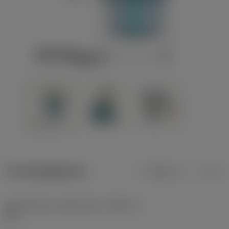
Productgegevens
Metrisch
Inch
Gereedschap snijkanthoek
(KAPR_1)
45 °