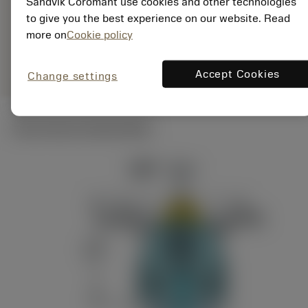
Sandvik Coromant use cookies and other technologies
ANSI: C5-DSDNN-
to give you the best experience on our website. Read
00060-15
more on
Cookie policy
Specifieke
deployed_code
Toon 3D model
remove
add
vertegenwoordiging
shopping_cart
Voeg t
Accept Cookies
Change settings
Technische illustraties