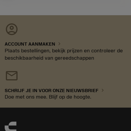
account_circle
chevron_right
ACCOUNT AANMAKEN
Plaats bestellingen, bekijk prijzen en controleer de
beschikbaarheid van gereedschappen
mail
chevron_right
SCHRIJF JE IN VOOR ONZE NIEUWSBRIEF
Doe met ons mee. Blijf op de hoogte.