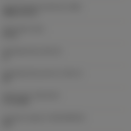
Hoofd wisselplaat identificatie
(MIID)
SNMG 15 06 12
Totale lengte
(OAL)
90 mm
Wisselplaatzitting
(SSC_M)
15
Wisselplaatzitting code inch
(SSC_N)
5/8
Release date
(ValFrom20)
07-10-2002
Introductie vrijgave id
(RELEASEPACK)
02.2