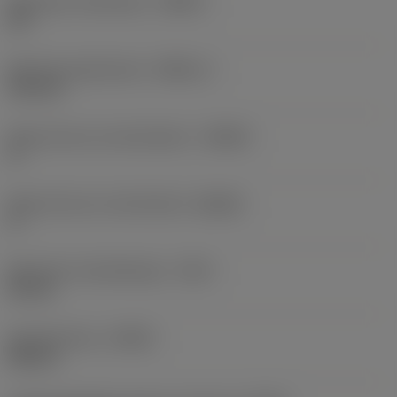
Maximale infreeshoek
(RMPX)
40 °
Minimale gatdiameter
(DMIN_2)
165 mm
Body hoek aan werkstukkant
(BAWS)
0 °
Body hoek aan machinekant
(BAMS)
0 °
Maximale uitsteeklengte
(OHX)
60 mm
Spoedrichting
(HAND)
Neutral