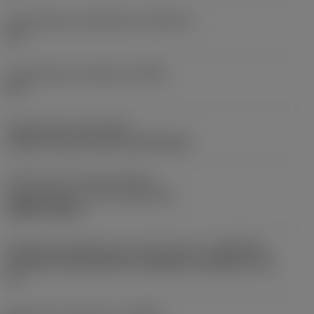
Gereedschap snijkanthoek
(KAPR_2)
45 °
Gereedschap instelhoek
(PSIR)
45 °
Opspantype code
(MTP)
clamp on top of insert and into hole
Deel2 van snij-item interface-
aanduidingen
(CUTINT_MASTER)
SNMG 150612
Adaptieve koppeling aan machine kant
(ADINTMS)
Coromant Capto (bolt and segment clamping) -size
C5