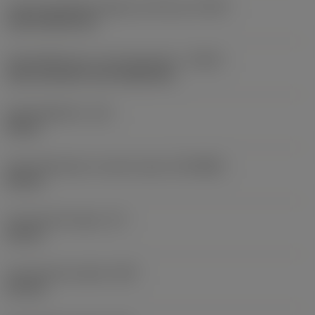
Code koelmiddel uitgang-uitvoering
(CXSC)
axial inclined exit
Koelmiddelinvoer uitvoeringscode
(CNSC)
axial concentric and radial entry
Koelmiddeldruk
(CP)
40 bar
Aansluitdiameter machine zijde
(DCONMS)
50 mm
Functionele lengte
(LF)
60 mm
Functionele breedte
(WF)
0,5 mm