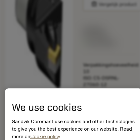
balance
Vergelijk product
Lijstprijs:
33.70 EUR
Beschikbaar
Verpakkingshoeveelheid:
10
ISO: C5-DSRNL-
27060-12
Materiaal-ID:
5725824
We use cookies
EAN: 10621144
ANSI: CNMM 644-HR
235
Sandvik Coromant use cookies and other technologies
to give you the best experience on our website. Read
Generieke
deployed_code
Toon 3D model
remove
add
more on
Cookie policy
weergave
shopping_cart
Voeg t