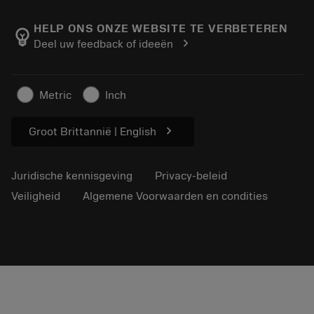
Over Sandvik Coromant
Retour
Catalogi en handboeken
Manufacturing wellness
Volg uw bestelling
HELP ONS ONZE WEBSITE TE VERBETEREN
emoji_objects
chevron_right
Deel uw feedback of ideeën
Loopbaan
Vraag een offerte aan
Duurzaam ondernemen
Artikelen
Metric
Inch
Voor de pers
chevron_right
Groot Brittannië | English
Juridische kennisgeving
Privacy-beleid
Veiligheid
Algemene Voorwaarden en condities