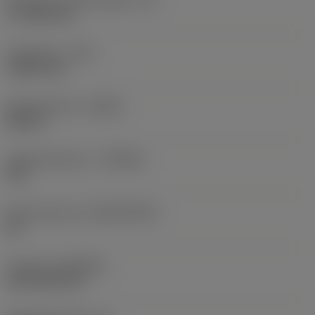
17,7439 mm
Hoekradius
(RE)
1,5875 mm
Spoedrichting
(HAND)
Neutral
Hardmetaalsoort
(GRADE)
235
Basismateriaal
(SUBSTRATE)
HC
Coating
(COATING)
CVD TiCN+TiN