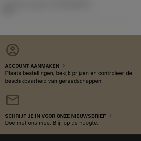
Introductie vrijgave id
(RELEASEPACK)
92.3
account_circle
chevron_right
ACCOUNT AANMAKEN
Plaats bestellingen, bekijk prijzen en controleer de
beschikbaarheid van gereedschappen
mail
chevron_right
SCHRIJF JE IN VOOR ONZE NIEUWSBRIEF
Doe met ons mee. Blijf op de hoogte.