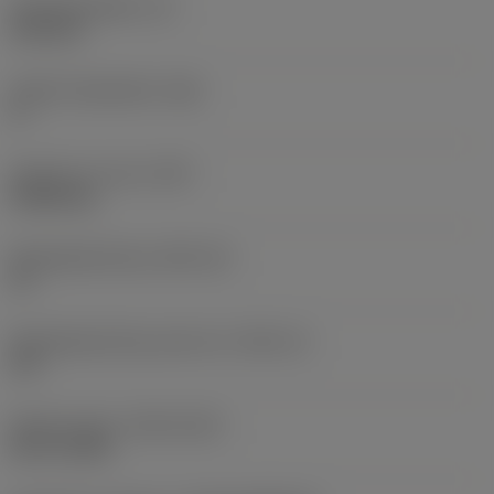
Wisselplaatdikte
(S)
6,35 mm
Hoofd vrijloophoek
(AN)
0 °
Gewicht van item
(WT)
0,0262 kg
Wisselplaatzitting
(SSC_M)
19
Wisselplaatzitting code inch
(SSC_N)
3/4
Release date
(ValFrom20)
02-11-1992