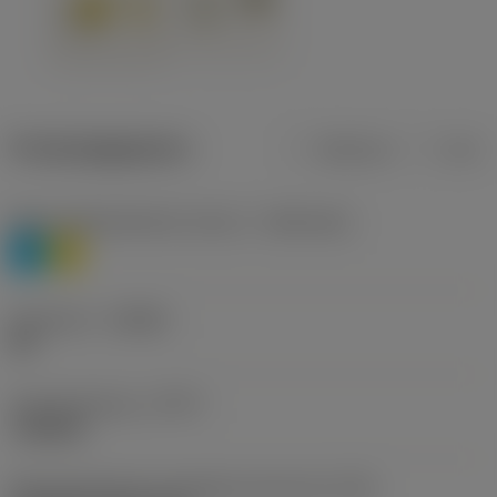
Productgegevens
Metrisch
Inch
Materiaalklassificatie niveau 1
(TMC1ISO)
P
M
Geometrie
(CBMD)
HR
Type bewerking
(CTPT)
roughing
Montagestijlcode wisselplaat (metrisch)
(IFS)