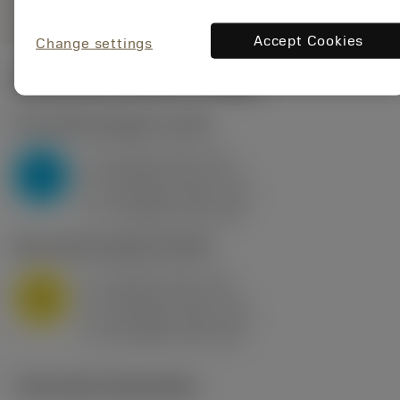
Accept Cookies
Change settings
Startwaarden
(KAPR
95 deg
)
P2.1.Z.AN
,
Hardheid: 175 HB
a
10 mm (2.4 - 13)
p
P
f
0.8 mm/r (0.5 - 1.1)
n
h
0.8 mm/r (0.5 - 1.1)
ex
v
75 m/min (95 - 60)
c
M1.0.Z.AQ
,
Hardheid: 200 HB
a
10 mm (2.4 - 13)
p
M
f
0.8 mm/r (0.5 - 1.1)
n
h
0.8 mm/r (0.5 - 1.1)
ex
v
65 m/min (90 - 50)
c
Technische illustraties