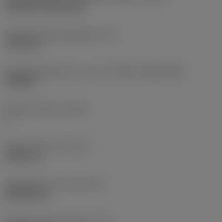
Cylindrical fixing hole
Diameter bevestigingsgat
(D1)
7,925 mm
Wisselplaatgrootte en vorm
(CUTINT_SIZESHAPE)
CN1906
Snijkant telling
(CEDC)
2
Ingeschreven cirkel
(IC)
19,05 mm
Wisselplaat vorm code
(SC)
Rhombic 80
Effectieve snijkantlengte
(LE)