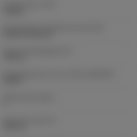
Type bewerking
(CTPT)
roughing
Montagestijlcode wisselplaat (metrisch)
(IFS)
Cylindrical fixing hole
Diameter bevestigingsgat
(D1)
7,925 mm
Wisselplaatgrootte en vorm
(CUTINT_SIZESHAPE)
CN1906
Snijkant telling
(CEDC)
2
Ingeschreven cirkel
(IC)
19,05 mm