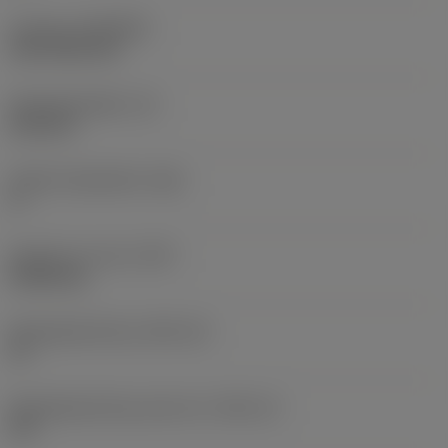
Coating
(COATING)
CVD TiCN+TiN
Wisselplaatdikte
(S)
6,35 mm
Hoofd vrijloophoek
(AN)
0 °
Gewicht van item
(WT)
0,0262 kg
Wisselplaatzitting
(SSC_M)
19
Wisselplaatzitting code inch
(SSC_N)
3/4