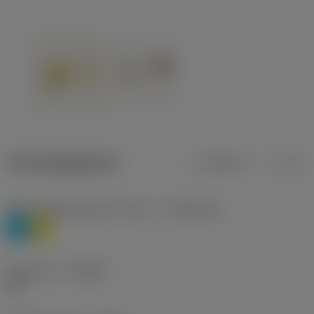
Productgegevens
Metrisch
Inch
Materiaalklassificatie niveau 1
(TMC1ISO)
P
M
Geometrie
(CBMD)
HR