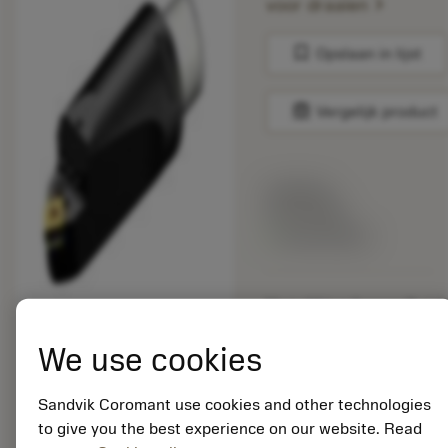
chevron_right
voor draaien
bookmark
Opslaan in lijst
balance
Vergelijk product
Lijstprijs:
33.70 EUR
Beschikbaar
Verpakkingshoeveelheid:
10
ISO: C5-PCMNN-
We use cookies
00115-12HP
Materiaal-ID:
Sandvik Coromant use cookies and other technologies
5725824
to give you the best experience on our website. Read
EAN: 10621144