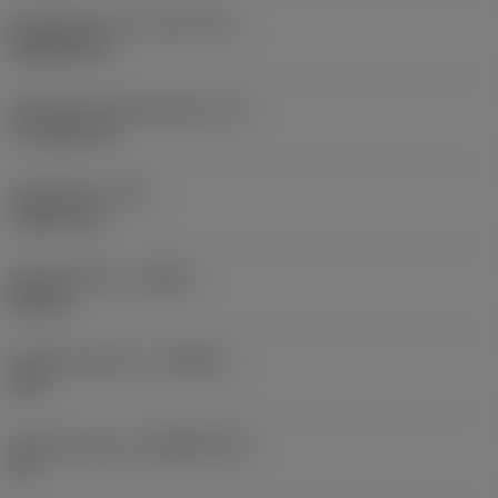
Wisselplaat vorm code
(SC)
Rhombic 80
Effectieve snijkantlengte
(LE)
17,7439 mm
Hoekradius
(RE)
1,5875 mm
Spoedrichting
(HAND)
Neutral
Hardmetaalsoort
(GRADE)
235
Basismateriaal
(SUBSTRATE)
HC