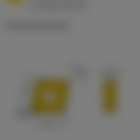
h
0.8 mm/r (0.5 - 1.1)
ex
v
65 m/min (90 - 50)
c
Technische illustraties