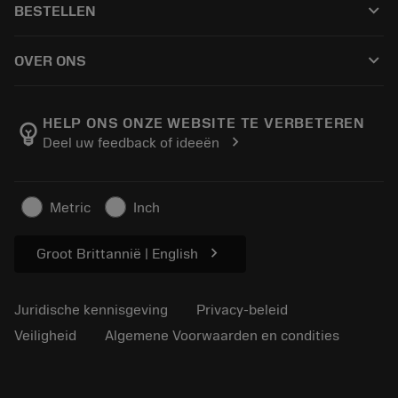
keyboard_arrow_down
BESTELLEN
Distributeurs en specialisten
Revisie
Hoe te kopen
Handleidingen en tutorials
Tailor Made
keyboard_arrow_down
OVER ONS
Bestelling
Rekenmachines en apps
Over Sandvik Coromant
Retour
Catalogi en handboeken
Manufacturing wellness
Volg uw bestelling
HELP ONS ONZE WEBSITE TE VERBETEREN
emoji_objects
chevron_right
Deel uw feedback of ideeën
Loopbaan
Vraag een offerte aan
Duurzaam ondernemen
Artikelen
Metric
Inch
Voor de pers
chevron_right
Groot Brittannië | English
Juridische kennisgeving
Privacy-beleid
Veiligheid
Algemene Voorwaarden en condities