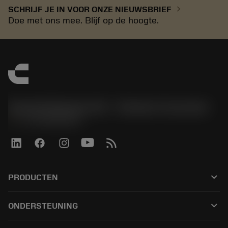
chevron_right
SCHRIJF JE IN VOOR ONZE NIEUWSBRIEF
Doe met ons mee. Blijf op de hoogte.
Sandvik Benelux B.V. - Division Coromant
phone
+31108080280
keyboard_arrow_down
PRODUCTEN
Alle tools
keyboard_arrow_down
ONDERSTEUNING
Alle software
Klantenservice
Recycling