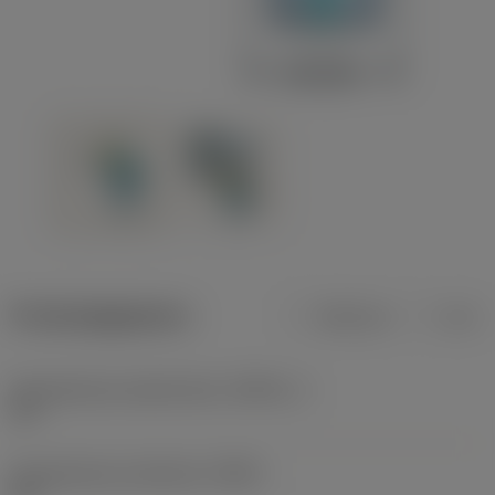
Productgegevens
Metrisch
Inch
Gereedschap snijkanthoek
(KAPR_1)
75 °
Gereedschap instelhoek
(PSIR)