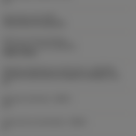
15 °
Opspantype code
(MTP)
clamp with pin through hole
Deel2 van snij-item interface-
aanduidingen
(CUTINT_MASTER)
SNMG 120408
Adaptieve koppeling aan machine kant
(ADINTMS)
Coromant Capto (bolt and segment clamping) -size
C5
Maximale infreeshoek
(RMPX)
12 °
Body hoek aan werkstukkant
(BAWS)
0 °