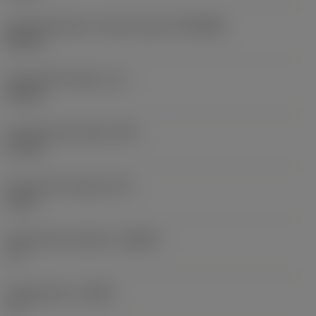
Aansluitdiameter machine zijde
(DCONMS)
50 mm
Functionele lengte
(LF)
60 mm
Functionele breedte
(WF)
27 mm
Functionele hoogte
(HF)
0 mm
Spaanhoek loodrecht
(GAMO)
-6 °
Hellingshoek
(LAMS)
-6 °