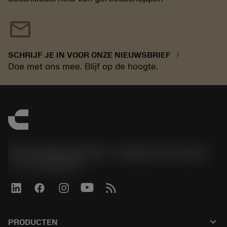
mail
chevron_right
SCHRIJF JE IN VOOR ONZE NIEUWSBRIEF
Doe met ons mee. Blijf op de hoogte.
Sandvik Benelux B.V. - Division Coromant
phone
+31108080280
keyboard_arrow_down
PRODUCTEN