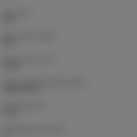
Koppel
(TQ)
5 Nm
Body materiaal
(BMC)
Staal
Gewicht van item
(WT)
0,64 kg
Hoofd wisselplaat identificatie
(MIID)
SNMG 12 04 08
Totale lengte
(OAL)
90 mm
Wisselplaatzitting
(SSC_M)
12