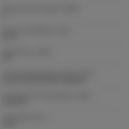
Body hoek aan machinekant
(BAMS)
0 °
Maximale uitsteeklengte
(OHX)
60 mm
Spoedrichting
(HAND)
Left
Code koelmiddel uitgang-uitvoering
(CXSC)
decentral exit with nozzles, adjustable
Koelmiddelinvoer uitvoeringscode
(CNSC)
radial entry
Koelmiddeldruk
(CP)
40 bar