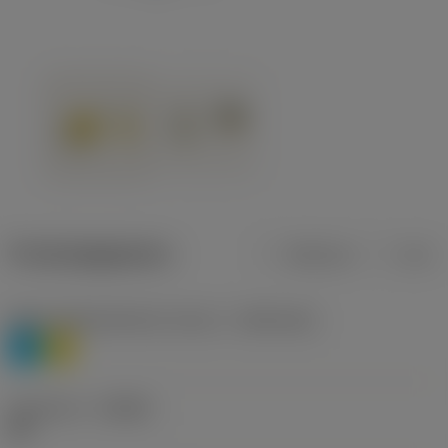
Productgegevens
Metrisch
Inch
Materiaalklassificatie niveau 1
(TMC1ISO)
P
M
Geometrie
(CBMD)
HR