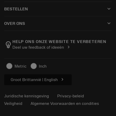
Klantenservice
Recycling
keyboard_arrow_down
BESTELLEN
Distributeurs en specialisten
Revisie
Hoe te kopen
Handleidingen en tutorials
Tailor Made
keyboard_arrow_down
OVER ONS
Bestelling
Rekenmachines en apps
Over Sandvik Coromant
Retour
Catalogi en handboeken
Manufacturing wellness
Volg uw bestelling
HELP ONS ONZE WEBSITE TE VERBETEREN
emoji_objects
chevron_right
Deel uw feedback of ideeën
Loopbaan
Vraag een offerte aan
Duurzaam ondernemen
Artikelen
Metric
Inch
Voor de pers
chevron_right
Groot Brittannië | English
Juridische kennisgeving
Privacy-beleid
Veiligheid
Algemene Voorwaarden en condities