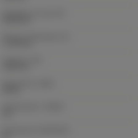
Wisselplaat vorm code
(SC)
Rhombic 80
Effectieve snijkantlengte
(LE)
17,7439 mm
Hoekradius
(RE)
1,5875 mm
Spoedrichting
(HAND)
Neutral
Hardmetaalsoort
(GRADE)
235
Basismateriaal
(SUBSTRATE)
HC