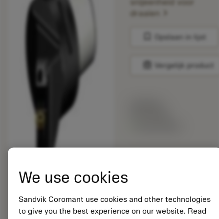
snijeenheid voor
chevron_right
draaien
bookmark
Opslaan in lijst
balance
Vergelijk product
Lijstprijs:
33.70 EUR
Beschikbaar
Verpakkingshoeveelheid:
10
We use cookies
ISO: C5-SRSCR-
35060-08XC
Sandvik Coromant use cookies and other technologies
Materiaal-ID:
to give you the best experience on our website. Read
5725824