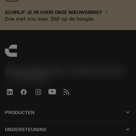
chevron_right
SCHRIJF JE IN VOOR ONZE NIEUWSBRIEF
Doe met ons mee. Blijf op de hoogte.
Sandvik Benelux B.V. - Division Coromant
phone
+31108080280
keyboard_arrow_down
PRODUCTEN
Alle tools
keyboard_arrow_down
ONDERSTEUNING
Alle software