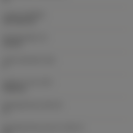
Coating
(COATING)
CVD TiCN+TiN
Wisselplaatdikte
(S)
6,35 mm
Hoofd vrijloophoek
(AN)
0 °
Gewicht van item
(WT)
0,0262 kg
Wisselplaatzitting
(SSC_M)
19
Wisselplaatzitting code inch
(SSC_N)