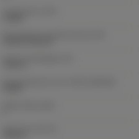
Type bewerking
(CTPT)
roughing
Montagestijlcode wisselplaat (metrisch)
(IFS)
Cylindrical fixing hole
Diameter bevestigingsgat
(D1)
7,925 mm
Wisselplaatgrootte en vorm
(CUTINT_SIZESHAPE)
CN1906
Snijkant telling
(CEDC)
2
Ingeschreven cirkel
(IC)
19,05 mm