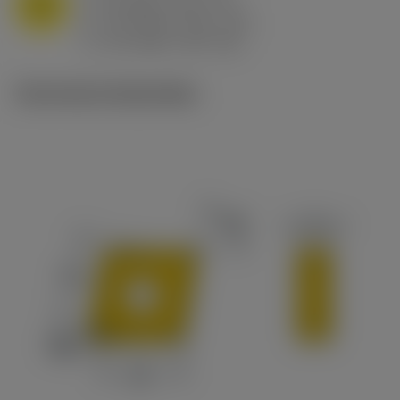
M
f
0.8 mm/r (0.5 - 1.1)
n
h
0.8 mm/r (0.5 - 1.1)
ex
v
65 m/min (90 - 50)
c
Technische illustraties