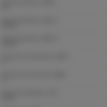
Maximale infreeshoek
(RMPX)
45 °
Minimale gatdiameter
(DMIN_1)
150 mm
Minimale gatdiameter
(DMIN_2)
165 mm
Body hoek aan werkstukkant
(BAWS)
0 °
Body hoek aan machinekant
(BAMS)
0 °
Maximale uitsteeklengte
(OHX)
60 mm