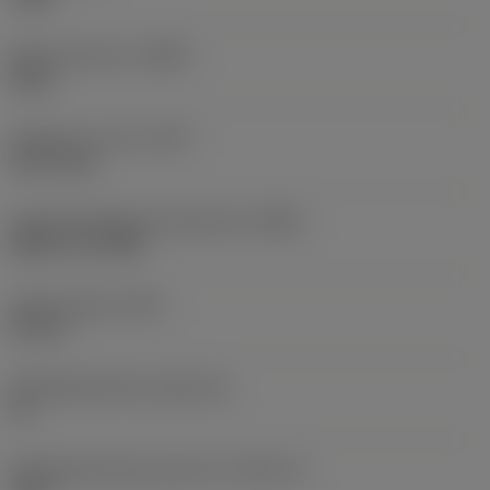
Body materiaal
(BMC)
Staal
Gewicht van item
(WT)
0,6779 kg
Hoofd wisselplaat identificatie
(MIID)
RCMT 10 T3 MP
Totale lengte
(OAL)
90 mm
Wisselplaatzitting
(SSC_M)
10
Wisselplaatzitting code inch
(SSC_N)