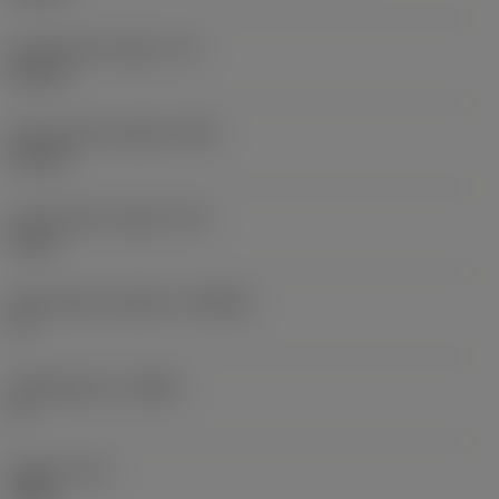
Functionele lengte
(LF)
60 mm
Functionele breedte
(WF)
35 mm
Functionele hoogte
(HF)
0 mm
Spaanhoek loodrecht
(GAMO)
0 °
Hellingshoek
(LAMS)
0 °
Koppel
(TQ)
3 Nm