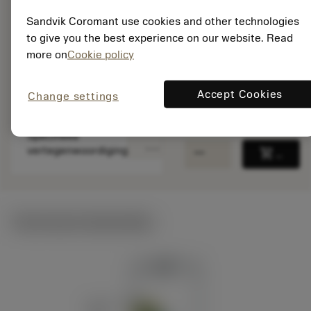
ISO: C5-SRSCR-
35060-10XC
Sandvik Coromant use cookies and other technologies
Materiaal-ID:
to give you the best experience on our website. Read
7960712
more on
Cookie policy
EAN:
7323225520126
Accept Cookies
Change settings
ANSI: C5-SRSCR-
35060-10XC
Specifieke
deployed_code
Toon 3D model
remove
add
vertegenwoordiging
shopping_cart
Voeg t
Technische illustraties