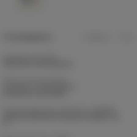
Productgegevens
Metrisch
Inch
Opspantype code
(MTP)
clamp with screw through hole
Deel2 van snij-item interface-
aanduidingen
(CUTINT_MASTER)
Rail interface ( RC10T3MP )
Adaptieve koppeling aan machine kant
(ADINTMS)
Coromant Capto (bolt and segment clamping) -size
C5