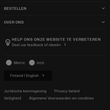
Recycling
Tool Assembly
keyboard_arrow_down
BESTELLEN
Reconditionering
Tailor Made
Hoe te kopen
Kennis
Catalogi
keyboard_arrow_down
OVER ONS
Order
E-learning
Loopbaan
Voeg toe aan retourwinkelwagen
Evenementen en opleidingen
Over Sandvik Coromant
Volg uw bestelling
Tool ID
HELP ONS ONZE WEBSITE TE VERBETEREN
emoji_objects
chevron_right
Deel uw feedback of ideeën
Vind ons
FAQ
Persberichten
Contact
Veiligheidsinformatie
Metric
Inch
Duurzaamheid
chevron_right
Finland | English
Juridische kennisgeving
Privacy-beleid
Veiligheid
Algemene Voorwaarden en condities