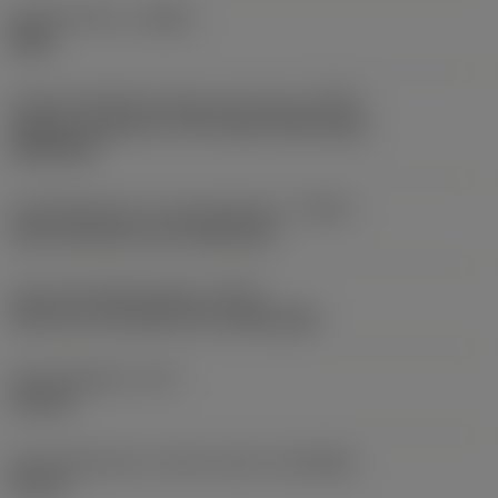
Spoedrichting
(HAND)
Right
Code koelmiddel uitgang-uitvoering
(CXSC)
Axially concentric or off-center with nozzle,
adjustable
Koelmiddelinvoer uitvoeringscode
(CNSC)
axial concentric and radial entry
Type koelmiddeluitgang
(CXST)
both over and under the cutting edge
Koelmiddeldruk
(CP)
150 bar
Aansluitdiameter machine zijde
(DCONMS)
50 mm