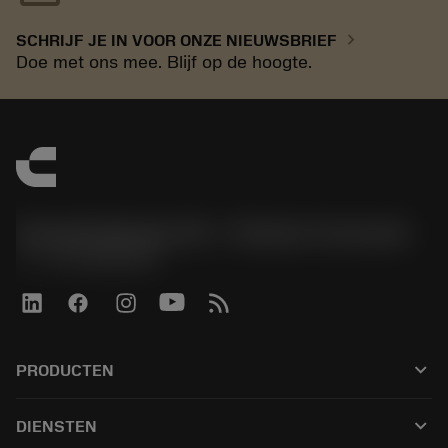
chevron_right
SCHRIJF JE IN VOOR ONZE NIEUWSBRIEF
Doe met ons mee. Blijf op de hoogte.
Sandvik Benelux B.V. - Division Coromant
phone
+31108080280
keyboard_arrow_down
PRODUCTEN
Alle producten
keyboard_arrow_down
DIENSTEN
CoroPlus® Tool Guide