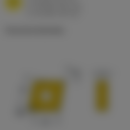
M
f
0.8 mm/r (0.5 - 1.1)
n
h
0.8 mm/r (0.5 - 1.1)
ex
v
65 m/min (90 - 50)
c
Technische illustraties