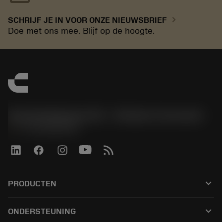
chevron_right
SCHRIJF JE IN VOOR ONZE NIEUWSBRIEF
Doe met ons mee. Blijf op de hoogte.
Sandvik Benelux B.V. - Division Coromant
phone
+31108080280
keyboard_arrow_down
PRODUCTEN
Alle tools
keyboard_arrow_down
ONDERSTEUNING
Alle software