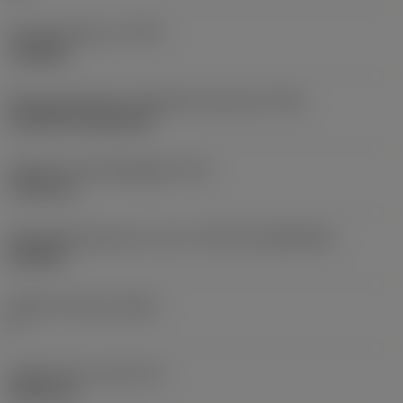
Type bewerking
(CTPT)
roughing
Montagestijlcode wisselplaat (metrisch)
(IFS)
Cylindrical fixing hole
Diameter bevestigingsgat
(D1)
7,925 mm
Wisselplaatgrootte en vorm
(CUTINT_SIZESHAPE)
CN1906
Snijkant telling
(CEDC)
2
Ingeschreven cirkel
(IC)
19,05 mm