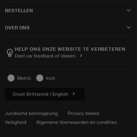
Klantenservice
Recycling
keyboard_arrow_down
BESTELLEN
Distributeurs en specialisten
Revisie
Hoe te kopen
Handleidingen en tutorials
Tailor Made
keyboard_arrow_down
OVER ONS
Bestelling
Rekenmachines en apps
Over Sandvik Coromant
Retour
Catalogi en handboeken
Manufacturing wellness
Volg uw bestelling
HELP ONS ONZE WEBSITE TE VERBETEREN
emoji_objects
chevron_right
Deel uw feedback of ideeën
Loopbaan
Vraag een offerte aan
Duurzaam ondernemen
Artikelen
Metric
Inch
Voor de pers
chevron_right
Groot Brittannië | English
Juridische kennisgeving
Privacy-beleid
Veiligheid
Algemene Voorwaarden en condities