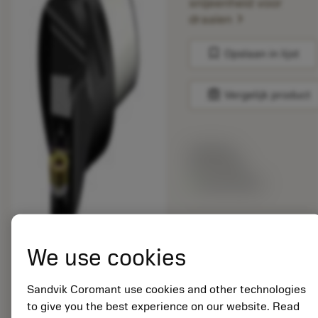
snijeenheid voor
chevron_right
draaien
bookmark
Opslaan in lijst
balance
Vergelijk product
Lijstprijs:
33.70 EUR
Beschikbaar
Verpakkingshoeveelheid:
10
We use cookies
ISO: C5-SRSCR-
35060-12HPA
Sandvik Coromant use cookies and other technologies
Materiaal-ID:
to give you the best experience on our website. Read
5725824