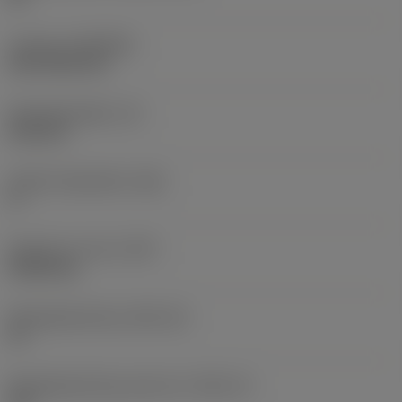
Coating
(COATING)
CVD TiCN+TiN
Wisselplaatdikte
(S)
6,35 mm
Hoofd vrijloophoek
(AN)
0 °
Gewicht van item
(WT)
0,0262 kg
Wisselplaatzitting
(SSC_M)
19
Wisselplaatzitting code inch
(SSC_N)