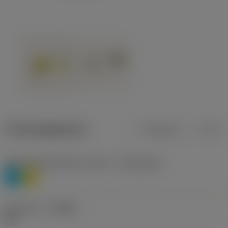
Productgegevens
Metrisch
Inch
Materiaalklassificatie niveau 1
(TMC1ISO)
P
M
Geometrie
(CBMD)
HR