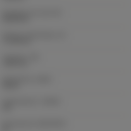
Wisselplaat vorm code
(SC)
Rhombic 80
Effectieve snijkantlengte
(LE)
17,7439 mm
Hoekradius
(RE)
1,5875 mm
Spoedrichting
(HAND)
Neutral
Hardmetaalsoort
(GRADE)
235
Basismateriaal
(SUBSTRATE)
HC