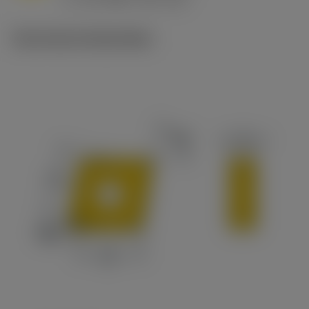
c
Technische illustraties