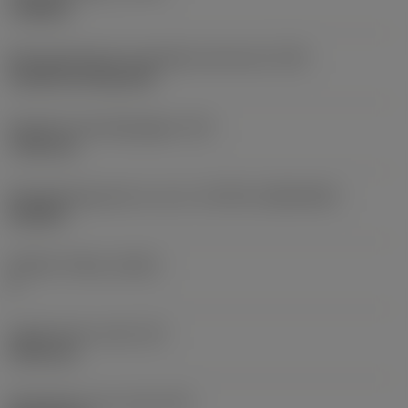
roughing
Montagestijlcode wisselplaat (metrisch)
(IFS)
Cylindrical fixing hole
Diameter bevestigingsgat
(D1)
7,925 mm
Wisselplaatgrootte en vorm
(CUTINT_SIZESHAPE)
CN1906
Snijkant telling
(CEDC)
2
Ingeschreven cirkel
(IC)
19,05 mm
Wisselplaat vorm code
(SC)