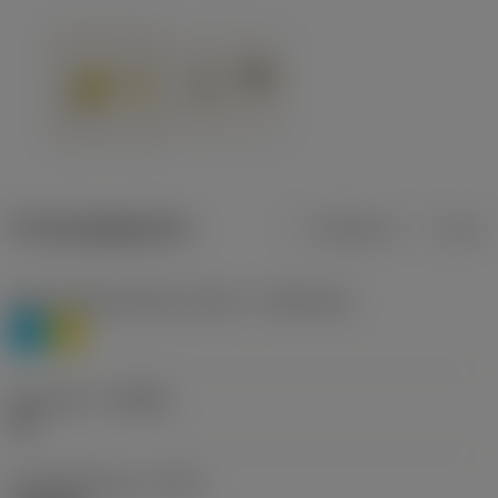
Productgegevens
Metrisch
Inch
Materiaalklassificatie niveau 1
(TMC1ISO)
P
M
Geometrie
(CBMD)
HR
Type bewerking
(CTPT)