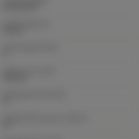
Coating
(COATING)
CVD TiCN+TiN
Wisselplaatdikte
(S)
6,35 mm
Hoofd vrijloophoek
(AN)
0 °
Gewicht van item
(WT)
0,0262 kg
Wisselplaatzitting
(SSC_M)
19
Wisselplaatzitting code inch
(SSC_N)
3/4