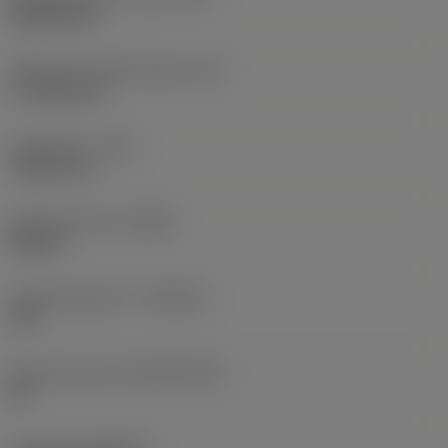
Rhombic 80
Effectieve snijkantlengte
(LE)
17,7439 mm
Hoekradius
(RE)
1,5875 mm
Spoedrichting
(HAND)
Neutral
Hardmetaalsoort
(GRADE)
235
Basismateriaal
(SUBSTRATE)
HC