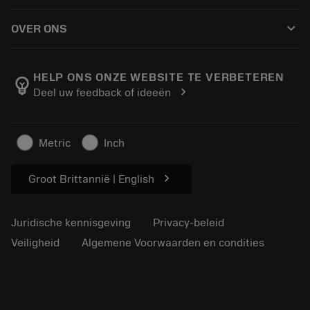
Hoe te kopen
Handleidingen en tutorials
Tailor Made
keyboard_arrow_down
OVER ONS
Bestelling
Rekenmachines en apps
Over Sandvik Coromant
Retour
Catalogi en handboeken
Manufacturing wellness
Volg uw bestelling
HELP ONS ONZE WEBSITE TE VERBETEREN
emoji_objects
chevron_right
Deel uw feedback of ideeën
Loopbaan
Vraag een offerte aan
Duurzaam ondernemen
Artikelen
Metric
Inch
Voor de pers
chevron_right
Groot Brittannië | English
Juridische kennisgeving
Privacy-beleid
Veiligheid
Algemene Voorwaarden en condities