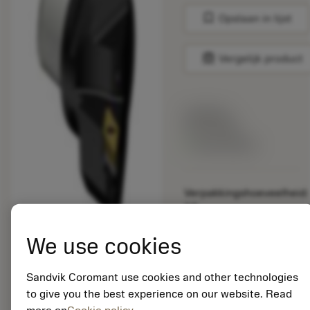
bookmark
Opslaan in lijst
balance
Vergelijk product
Lijstprijs:
33.70 EUR
Beschikbaar
Verpakkingshoeveelheid:
10
ISO: C5-SVHBL-
35060-16C1
We use cookies
Materiaal-ID:
5725824
Sandvik Coromant use cookies and other technologies
EAN: 10621144
to give you the best experience on our website. Read
ANSI: CNMM 644-HR