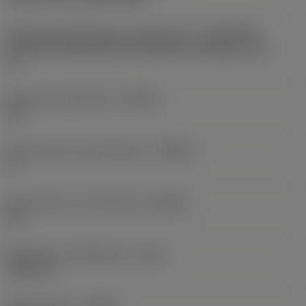
Adaptieve koppeling aan machine kant
(ADINTMS)
Coromant Capto (bolt and segment clamping) -size
C5
Maximale infreeshoek
(RMPX)
30 °
Body hoek aan werkstukkant
(BAWS)
0 °
Body hoek aan machinekant
(BAMS)
45 °
Maximale uitsteeklengte
(OHX)
4,5276 in