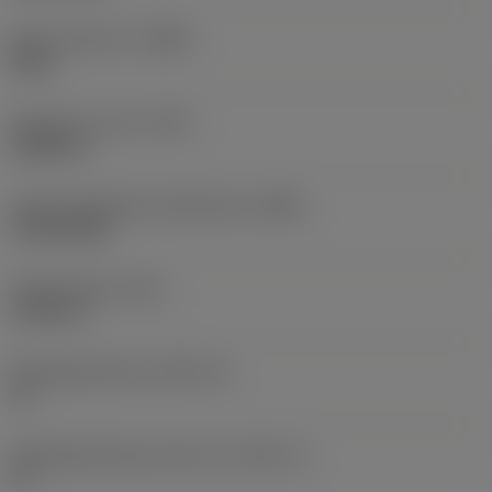
Body materiaal
(BMC)
Staal
Gewicht van item
(WT)
2,6852 lb
Hoofd wisselplaat identificatie
(MIID)
TR-DC1308
Totale lengte
(OAL)
5,7087 in
Wisselplaatzitting
(SSC_M)
13
Wisselplaatzitting code inch
(SSC_N)
13