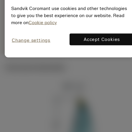
EAN:
7323227559636
Sandvik Coromant use cookies and other technologies
ANSI: C5-TR-D13MCL-
to give you the best experience on our website. Read
00115C1
more on
Cookie policy
Specifieke
deployed_code
Toon 3D model
remove
add
vertegenwoordiging
shopping_cart
Voeg t
Accept Cookies
Change settings
Technische illustraties