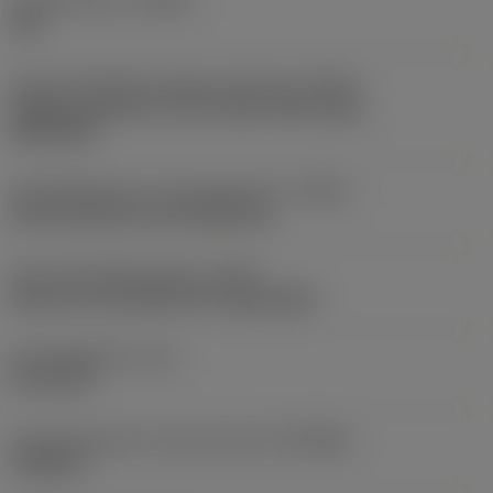
Spoedrichting
(HAND)
Left
Code koelmiddel uitgang-uitvoering
(CXSC)
Axially concentric or off-center with nozzle,
adjustable
Koelmiddelinvoer uitvoeringscode
(CNSC)
axial concentric and radial entry
Type koelmiddeluitgang
(CXST)
both over and under the cutting edge
Koelmiddeldruk
(CP)
2.176 PSI
Aansluitdiameter machine zijde
(DCONMS)
1,9685 in