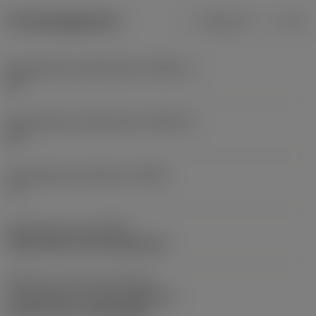
Productgegevens
Metrisch
Inch
Gereedschap snijkanthoek
(KAPR_1)
93 °
Gereedschap snijkanthoek
(KAPR_2)
32 °
Gereedschap instelhoek
(PSIR)
-3 °
Opspantype code
(MTP)
clamp with screw through hole
Deel2 van snij-item interface-
aanduidingen
(CUTINT_MASTER)
CoroTurn TR ( TR-DC1308 )