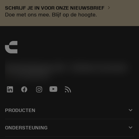
chevron_right
SCHRIJF JE IN VOOR ONZE NIEUWSBRIEF
Doe met ons mee. Blijf op de hoogte.
Sandvik Benelux B.V. - Division Coromant
phone
+31108080280
keyboard_arrow_down
PRODUCTEN
Tüm araçlar
keyboard_arrow_down
ONDERSTEUNING
Tüm yazılımlar