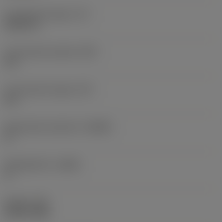
Functionele lengte
(LF)
4,5276 in
Functionele breedte
(WF)
0 in
Functionele hoogte
(HF)
0 in
Spaanhoek loodrecht
(GAMO)
0 °
Hellingshoek
(LAMS)
0 °
Koppel
(TQ)
2,2127 ftlbf