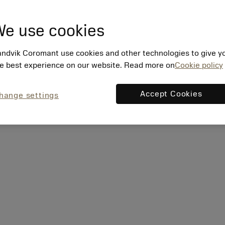
e use cookies
ndvik Coromant use cookies and other technologies to give y
e best experience on our website. Read more on
Cookie policy
Accept Cookies
hange settings