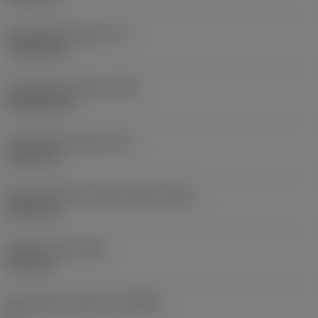
Functionele lengte
(LF)
110,28 mm
Functionele breedte
(WF)
20,6502 mm
Functionele hoogte
(HF)
19,05 mm
Hoofd onderkant offset lengte
(HBL)
41,28 mm
Bodybreedte
(WB)
10,2 mm
Spaanhoek loodrecht
(GAMO)
0 °