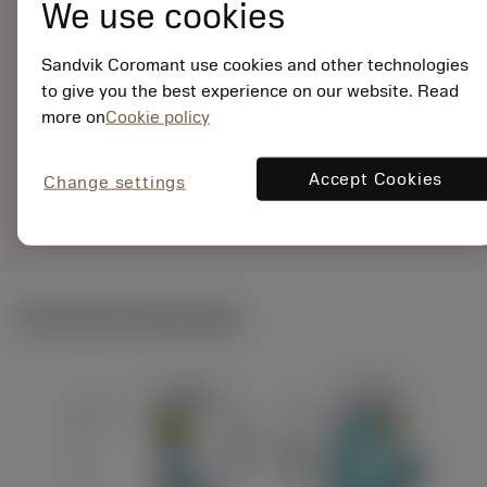
25-12XC
We use cookies
Materiaal-ID:
7960766
Sandvik Coromant use cookies and other technologies
EAN:
to give you the best experience on our website. Read
7323225520669
more on
Cookie policy
ANSI: QS-SRDCR-12-
25-12XC
Accept Cookies
Change settings
Specifieke
deployed_code
Toon 3D model
remove
add
vertegenwoordiging
shopping_cart
Voeg t
Technische illustraties