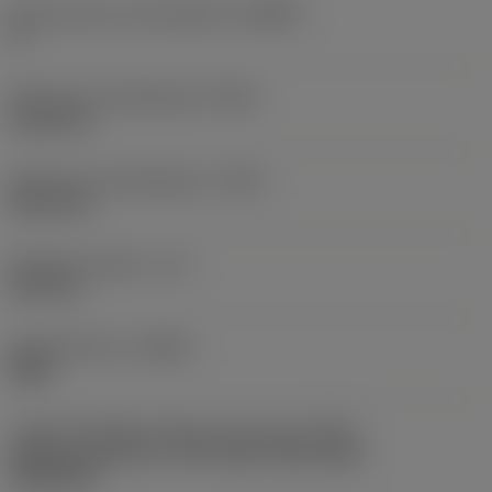
Body hoek aan machinekant
(BAMS)
0 °
Minimale uitsteeklengte
(OHN)
41,28 mm
Maximale uitsteeklengte
(OHX)
60,33 mm
Bruikbare lengte
(LU)
24,4 mm
Spoedrichting
(HAND)
Right
Code koelmiddel uitgang-uitvoering
(CXSC)
Axially concentric or off-center with nozzle,
adjustable