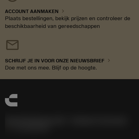
chevron_right
ACCOUNT AANMAKEN
Plaats bestellingen, bekijk prijzen en controleer de
beschikbaarheid van gereedschappen
mail
chevron_right
SCHRIJF JE IN VOOR ONZE NIEUWSBRIEF
Doe met ons mee. Blijf op de hoogte.
Sandvik Benelux B.V. - Division Coromant
phone
+31108080280