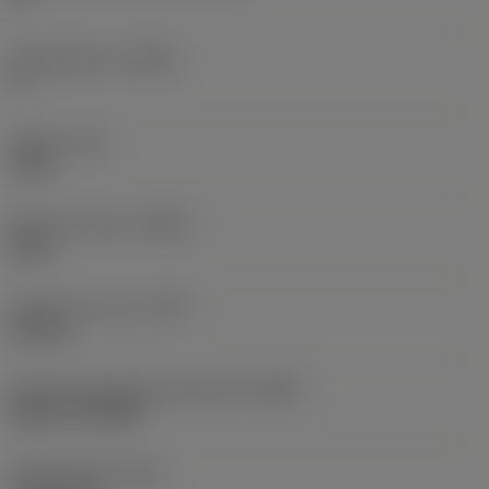
Hellingshoek
(LAMS)
0 °
Koppel
(TQ)
3 Nm
Body materiaal
(BMC)
Staal
Gewicht van item
(WT)
0,25 kg
Hoofd wisselplaat identificatie
(MIID)
RCMT 12 04 MP
Totale lengte
(OAL)