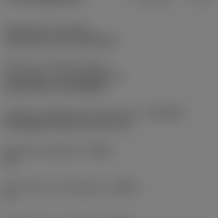
Opspantype code
(MTP)
clamp with screw through hole
Deel2 van snij-item interface-
aanduidingen
(CUTINT_MASTER)
Rail interface ( RC1204MP )
Adaptieve koppeling aan machine kant
(ADINTMS)
Rectangular shank -inch: 3/4 x 3/4
Maximale infreeshoek
(RMPX)
90 °
Body hoek aan werkstukkant
(BAWS)
0 °