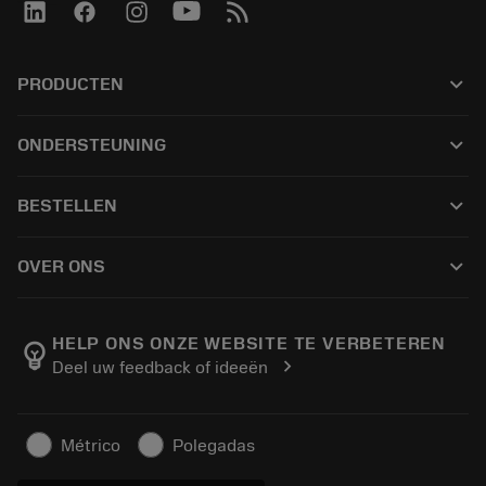
keyboard_arrow_down
PRODUCTEN
เครื่องมือทั้งหมด
keyboard_arrow_down
ONDERSTEUNING
ซอฟต์แวร์ทั้งหมด
ฝ่ายบริการลูกค้า
การรีไซเคิล
keyboard_arrow_down
BESTELLEN
ผู้จัดจำหน่ายและผู้เชี่ยวชาญ
การปรับสภาพใหม่
วิธีซื้อ
คู่มือและบทช่วยสอน
Tailor Made
keyboard_arrow_down
OVER ONS
สั่งซื้อ
เครื่องคิดเลขและแอป
เกี่ยวกับ Sandvik Coromant
ส่งคืน
แคตตาล็อกและคู่มืออ้างอิง
Manufacturing Wellness
ติดตามคำสั่งซื้อของคุณ
HELP ONS ONZE WEBSITE TE VERBETEREN
emoji_objects
chevron_right
Deel uw feedback of ideeën
อาชีพ
ทำใบเสนอราคา
ธุรกิจที่ยั่งยืน
บทความ
Métrico
Polegadas
สำหรับสื่อมวลชน