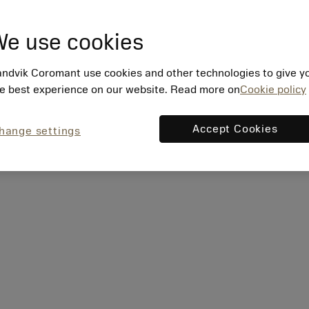
e use cookies
ndvik Coromant use cookies and other technologies to give y
e best experience on our website. Read more on
Cookie policy
Accept Cookies
hange settings