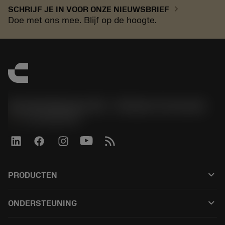
chevron_right
SCHRIJF JE IN VOOR ONZE NIEUWSBRIEF
Doe met ons mee. Blijf op de hoogte.
Sandvik Benelux B.V. - Division Coromant
phone
+31108080280
keyboard_arrow_down
PRODUCTEN
Alle tools
keyboard_arrow_down
ONDERSTEUNING
Alle software
Klantenservice
Recycling