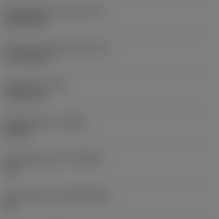
Wisselplaat vorm code
(SC)
Rhombic 80
Effectieve snijkantlengte
(LE)
17,7439 mm
Hoekradius
(RE)
1,5875 mm
Spoedrichting
(HAND)
Neutral
Hardmetaalsoort
(GRADE)
235
Basismateriaal
(SUBSTRATE)
HC