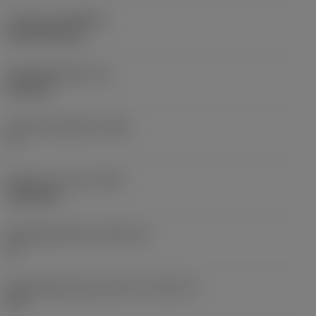
Coating
(COATING)
CVD TiCN+TiN
Wisselplaatdikte
(S)
6,35 mm
Hoofd vrijloophoek
(AN)
0 °
Gewicht van item
(WT)
0,0262 kg
Wisselplaatzitting
(SSC_M)
19
Wisselplaatzitting code inch
(SSC_N)
3/4