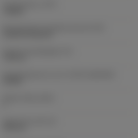
Type bewerking
(CTPT)
roughing
Montagestijlcode wisselplaat (metrisch)
(IFS)
Cylindrical fixing hole
Diameter bevestigingsgat
(D1)
7,925 mm
Wisselplaatgrootte en vorm
(CUTINT_SIZESHAPE)
CN1906
Snijkant telling
(CEDC)
2
Ingeschreven cirkel
(IC)
19,05 mm