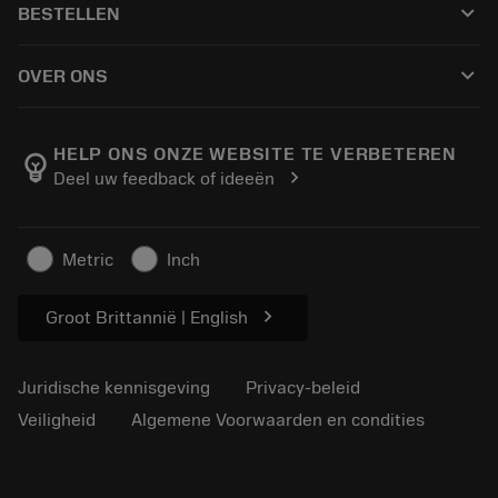
keyboard_arrow_down
BESTELLEN
Distributeurs en specialisten
Revisie
Hoe te kopen
Handleidingen en tutorials
Tailor Made
keyboard_arrow_down
OVER ONS
Bestelling
Rekenmachines en apps
Over Sandvik Coromant
Retour
Catalogi en handboeken
Manufacturing wellness
Volg uw bestelling
HELP ONS ONZE WEBSITE TE VERBETEREN
emoji_objects
chevron_right
Deel uw feedback of ideeën
Loopbaan
Vraag een offerte aan
Duurzaam ondernemen
Artikelen
Metric
Inch
Voor de pers
chevron_right
Groot Brittannië | English
Juridische kennisgeving
Privacy-beleid
Veiligheid
Algemene Voorwaarden en condities