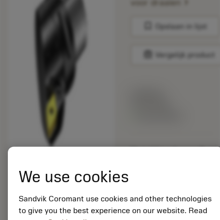
chevron_right
voor draaien
bookmark
Opslaan in lijst
balance
Vergelijk product
Lijstprijs:
33.70 EUR
Beschikbaar
Verpakkingshoeveelheid:
10
ISO: C6-PDJNR-
We use cookies
45065-1504HP
Materiaal-ID:
Sandvik Coromant use cookies and other technologies
5725824
to give you the best experience on our website. Read
EAN: 10621144