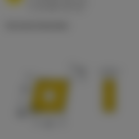
h
0.8 mm/r (0.5 - 1.1)
ex
v
65 m/min (90 - 50)
c
Technische illustraties