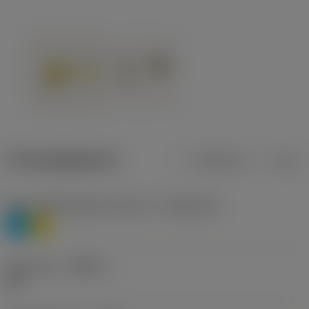
Productgegevens
Metrisch
Inch
Materiaalklassificatie niveau 1
(TMC1ISO)
P
M
Geometrie
(CBMD)
HR