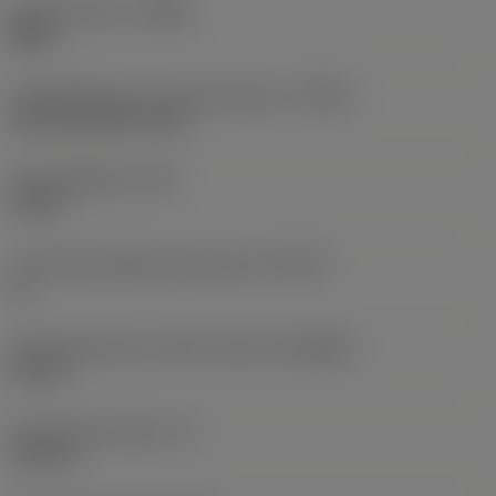
Spoedrichting
(HAND)
Right
Koelmiddelinvoer uitvoeringscode
(CNSC)
axial concentric entry
Koelmiddeldruk
(CP)
10 bar
Locatiehulpmiddel eigenschap
(LOCAP)
Ja
Aansluitdiameter machine zijde
(DCONMS)
10 mm
Functionele lengte
(LF)
150 mm