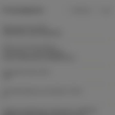
Productgegevens
Metrisch
Inch
Opspantype code
(MTP)
clamp with screw through hole
Deel2 van snij-item interface-
aanduidingen
(CUTINT_MASTER)
U-Lock -internal size 11 (R166.0L-11)
Vrijloophoek axiaal
(ALP)
-15 °
Schroefdraadspiraal correctiehoek
(THCA)
1 °
Adaptieve koppeling aan machine kant
(ADINTMS)