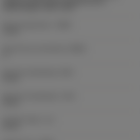
Cylindrical shank without clamping features
(without flange) -metric: 10.00
Minimale gatdiameter
(DMIN)
13 mm
Body hoek aan machinekant
(BAMS)
0 °
Minimale uitsteeklengte
(OHN)
21 mm
Maximale uitsteeklengte
(OHX)
60 mm
Bruikbare lengte
(LU)
60 mm