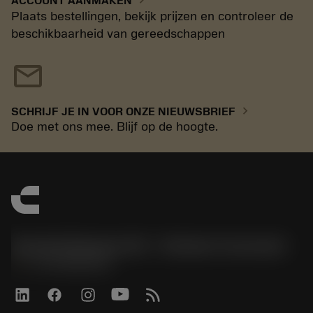
ACCOUNT AANMAKEN
Plaats bestellingen, bekijk prijzen en controleer de
beschikbaarheid van gereedschappen
mail
chevron_right
SCHRIJF JE IN VOOR ONZE NIEUWSBRIEF
Doe met ons mee. Blijf op de hoogte.
Sandvik Benelux B.V. - Division Coromant
phone
+31108080280