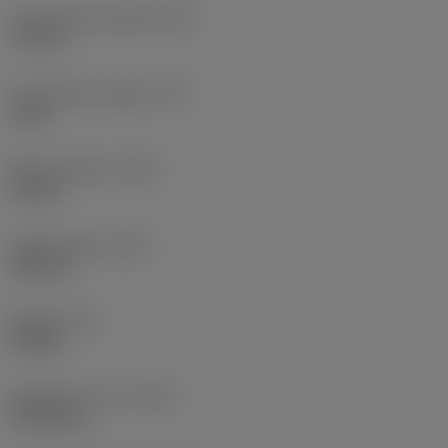
Functionele breedte
(WF)
7,2 mm
Functionele hoogte
(HF)
0 mm
Body-diameter
(BD)
10 mm
Totale lengte
(OAL)
150 mm
Koppel
(TQ)
0,9 Nm
Gewicht van item
(WT)
0,1379 kg