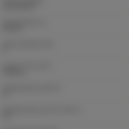
Coating
(COATING)
CVD TiCN+TiN
Wisselplaatdikte
(S)
6,35 mm
Hoofd vrijloophoek
(AN)
0 °
Gewicht van item
(WT)
0,0262 kg
Wisselplaatzitting
(SSC_M)
19
Wisselplaatzitting code inch
(SSC_N)
3/4