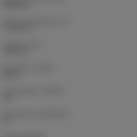
Rhombic 80
Effectieve snijkantlengte
(LE)
17,7439 mm
Hoekradius
(RE)
1,5875 mm
Spoedrichting
(HAND)
Neutral
Hardmetaalsoort
(GRADE)
235
Basismateriaal
(SUBSTRATE)
HC