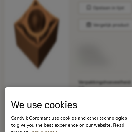
bookmark
Opslaan in lijst
balance
Vergelijk product
Lijstprijs:
33.70 EUR
Beschikbaar
Verpakkingshoeveelheid:
10
ISO: CCGT 09 T3 01-
UM 1115
We use cookies
Materiaal-ID:
5725824
Sandvik Coromant use cookies and other technologies
EAN: 10621144
to give you the best experience on our website. Read
ANSI: CNMM 644-HR