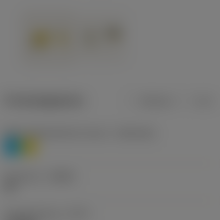
Productgegevens
Metrisch
Inch
Materiaalklassificatie niveau 1
(TMC1ISO)
P
M
Geometrie
(CBMD)
HR
Type bewerking
(CTPT)