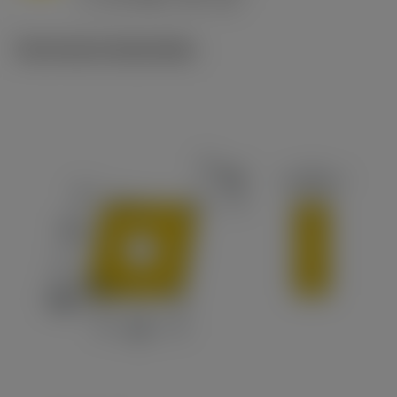
c
Technische illustraties