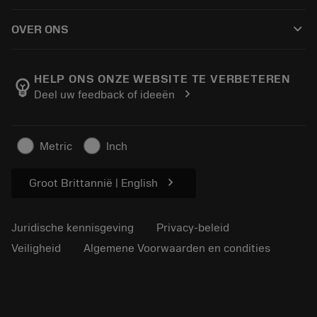
Hoe te kopen
Handleidingen en tutorials
Tailor Made
keyboard_arrow_down
OVER ONS
Bestelling
Rekenmachines en apps
Over Sandvik Coromant
Retour
Catalogi en handboeken
Manufacturing wellness
Volg uw bestelling
HELP ONS ONZE WEBSITE TE VERBETEREN
emoji_objects
chevron_right
Deel uw feedback of ideeën
Loopbaan
Vraag een offerte aan
Duurzaam ondernemen
Artikelen
Metric
Inch
Voor de pers
chevron_right
Groot Brittannië | English
Juridische kennisgeving
Privacy-beleid
Veiligheid
Algemene Voorwaarden en condities