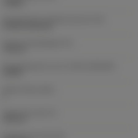
roughing
Montagestijlcode wisselplaat (metrisch)
(IFS)
Cylindrical fixing hole
Diameter bevestigingsgat
(D1)
7,925 mm
Wisselplaatgrootte en vorm
(CUTINT_SIZESHAPE)
CN1906
Snijkant telling
(CEDC)
2
Ingeschreven cirkel
(IC)
19,05 mm
Wisselplaat vorm code
(SC)